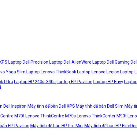
 XPS
Laptop Dell Precision
Laptop Dell AlienWare
Laptop Dell Gaming
Del
vo Yoga Slim
Laptop Lenovo ThinkBook
Laptop Lenovo Legion
Laptop 
k Ultra
Laptop HP 240s, 340s
Laptop HP Pavilion
Laptop HP Envy
Laptop
R
n Dell Inspiron
Máy tính để bàn Dell XPS
Máy tính để bàn Dell Slim
Máy tí
kCentre M70t
Lenovo ThinkCentre M70s
Lenovo ThinkCenter M90t
Leno
 bàn HP Pavilion
Máy tính để bàn HP Pro Mini
Máy tính để bàn HP EliteDe