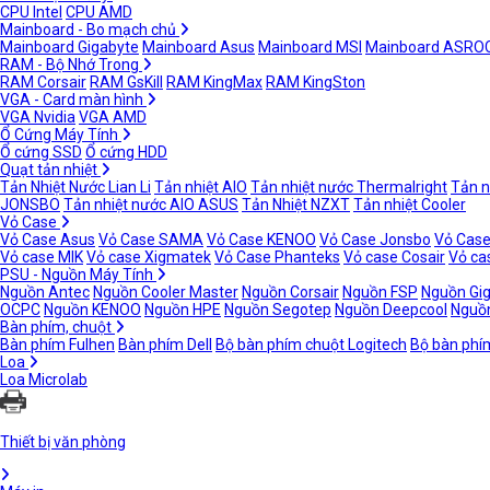
CPU Intel
CPU AMD
Mainboard - Bo mạch chủ
Mainboard Gigabyte
Mainboard Asus
Mainboard MSI
Mainboard ASRO
RAM - Bộ Nhớ Trong
RAM Corsair
RAM GsKill
RAM KingMax
RAM KingSton
VGA - Card màn hình
VGA Nvidia
VGA AMD
Ổ Cứng Máy Tính
Ổ cứng SSD
Ổ cứng HDD
Quạt tản nhiệt
Tản Nhiệt Nước Lian Li
Tản nhiệt AIO
Tản nhiệt nước Thermalright
Tản n
JONSBO
Tản nhiệt nước AIO ASUS
Tản Nhiệt NZXT
Tản nhiệt Cooler
Vỏ Case
Vỏ Case Asus
Vỏ Case SAMA
Vỏ Case KENOO
Vỏ Case Jonsbo
Vỏ Case
Vỏ case MIK
Vỏ case Xigmatek
Vỏ Case Phanteks
Vỏ case Cosair
Vỏ ca
PSU - Nguồn Máy Tính
Nguồn Antec
Nguồn Cooler Master
Nguồn Corsair
Nguồn FSP
Nguồn Gi
OCPC
Nguồn KENOO
Nguồn HPE
Nguồn Segotep
Nguồn Deepcool
Nguồn
Bàn phím, chuột
Bàn phím Fulhen
Bàn phím Dell
Bộ bàn phím chuột Logitech
Bộ bàn phí
Loa
Loa Microlab
Thiết bị văn phòng