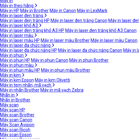
Máy in
Máy in theo hãng
Máy in HP
Máy in Brother
Máy in Canon
Máy in LexMark
Máy in laser đen trắng
Máy in laser đen trắng HP
Máy in laser đen trắng Canon
Máy in laser đe
Máy in laser khổ A3
Máy in laser đen trắng khổ A3 HP
Máy in laser đen trắng khổ A3 Canon
Máy in laser màu
Máy in laser màu HP
Máy in laser màu Brother
Máy in laser màu Canon
Máy in laser đa chức năng
Máy in laser đa chức năng HP
Máy in laser đa chức năng Canon
Máy in 
Máy in phun
Máy in phun HP
Máy in phun Canon
Máy in phun Brother
Máy in phun màu
Máy in phun màu HP
Máy in phun màu Brother
Máy in kim
Máy in kim Epson
Máy in kim Olivetti
Máy in tem nhãn, mã vạch
Máy in nhãn Brother
Máy in mã vạch Zebra
Nhãn in
Nhãn in Brother
Máy scan
Máy scan HP
Máy scan Brother
Máy scan Canon
Máy Scan Avision
Máy scan Ricoh
Máy scan Epson