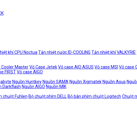
CK
hiệt khí CPU Noctua
Tản nhiệt nước ID-COOLING
Tản nhiệt khí VALKYRIE
 Cooler Master
Vỏ Case Jetek
Vỏ case AIO ASUS
Vỏ case MSI
Vỏ case
se FIRST
Vỏ case AIGO
gabyte
Nguồn Huntkey
Nguồn SAMA
Nguồn Xigmatek
Nguồn Asus
Nguồ
 Darkflash
Nguồn AIGO
Nguồn MIK
m chuột Fuhlen
Bộ chuột phím DELL
Bộ bàn phím chuột Logitech
Chuột m