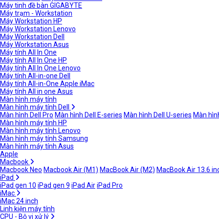
Máy tinh đề bàn GIGABYTE
Máy trạm - Workstation
Máy Workstation HP
Máy Workstation Lenovo
Máy Workstation Dell
Máy Workstation Asus
Máy tính All In One
Máy tính All In One HP
Máy tính All In One Lenovo
Máy tính All-in-one Dell
Máy tính All-in-One Apple iMac
Máy tính All in one Asus
Màn hình máy tính
Màn hình máy tính Dell
Màn hình Dell Pro
Màn hình Dell E-series
Màn hình Dell U-series
Màn hình
Màn hình máy tính HP
Màn hình máy tính Lenovo
Màn hình máy tính Samsung
Màn hình máy tính Asus
Apple
Macbook
Macbook Neo
Macbook Air (M1)
MacBook Air (M2)
MacBook Air 13.6 in
iPad
iPad gen 10
iPad gen 9
iPad Air
iPad Pro
iMac
iMac 24 inch
Linh kiện máy tính
CPU - Bộ vi xử lý