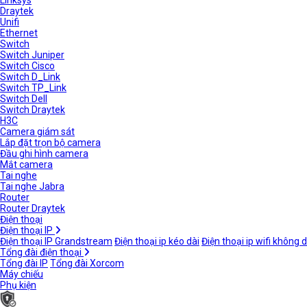
Linksys
Draytek
Unifi
Ethernet
Switch
Switch Juniper
Switch Cisco
Switch D_Link
Switch TP_Link
Switch Dell
Switch Draytek
H3C
Camera giám sát
Lắp đặt trọn bộ camera
Đầu ghi hình camera
Mắt camera
Tai nghe
Tai nghe Jabra
Router
Router Draytek
Điện thoại
Điện thoại IP
Điện thoại IP Grandstream
Điện thoại ip kéo dài
Điện thoại ip wifi không 
Tổng đài điện thoại
Tổng đài IP
Tổng đài Xorcom
Máy chiếu
Phụ kiện