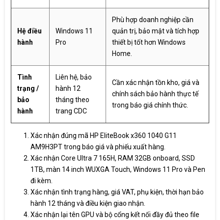
Phù hợp doanh nghiệp cần
Hệ điều
Windows 11
quản trị, bảo mật và tích hợp
hành
Pro
thiết bị tốt hơn Windows
Home.
Tình
Liên hệ, bảo
Cần xác nhận tồn kho, giá và
trạng /
hành 12
chính sách bảo hành thực tế
bảo
tháng theo
trong báo giá chính thức.
hành
trang CDC
Xác nhận đúng mã HP EliteBook x360 1040 G11
AM9H3PT trong báo giá và phiếu xuất hàng.
Xác nhận Core Ultra 7 165H, RAM 32GB onboard, SSD
1TB, màn 14 inch WUXGA Touch, Windows 11 Pro và Pen
đi kèm.
Xác nhận tình trạng hàng, giá VAT, phụ kiện, thời hạn bảo
hành 12 tháng và điều kiện giao nhận.
Xác nhận lại tên GPU và bộ cổng kết nối đầy đủ theo file