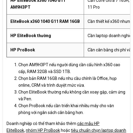
HP EliteBook x360 1040 G11
Cần Core Ultra 7 165H,
AM9H3PT
11 Pro
EliteBook x360 1040 G11 RAM 16GB
Cần thiết kế x360 nhưng
HP EliteBook thường
Cần laptop doanh nghiệ
HP ProBook
Cần cân bằng chi phí và
Chọn AM9H3PT nếu người dùng cần cấu hình x360 cao
cấp, RAM 32GB và SSD 1TB.
Chọn bản RAM 16GB nếu nhu cầu chính là Office, họp
online, CRM và trình duyệt mức vừa.
Chọn EliteBook thường nếu không cần xoay gập, cảm ứng
và Pen.
Chọn ProBook nếu cần triển khai nhiều máy cho văn
phòng với ngân sách cân bằng hơn.
Doanh nghiệp có thể tham khảo thêm
các mẫu HP
EliteBook
,
nhóm HP ProBook
hoặc
tiêu chuẩn chọn laptop doanh