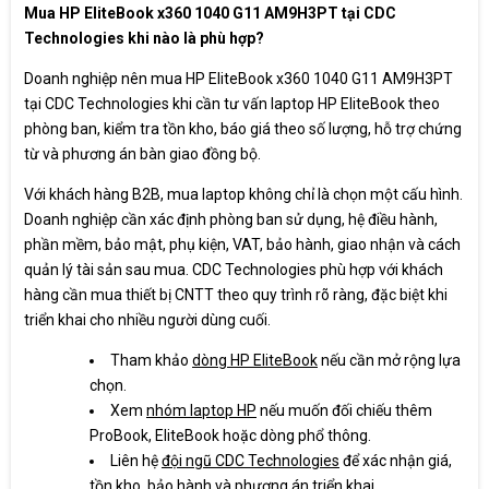
Mua HP EliteBook x360 1040 G11 AM9H3PT tại CDC
Technologies khi nào là phù hợp?
Doanh nghiệp nên mua HP EliteBook x360 1040 G11 AM9H3PT
tại CDC Technologies khi cần tư vấn laptop HP EliteBook theo
phòng ban, kiểm tra tồn kho, báo giá theo số lượng, hỗ trợ chứng
từ và phương án bàn giao đồng bộ.
Với khách hàng B2B, mua laptop không chỉ là chọn một cấu hình.
Doanh nghiệp cần xác định phòng ban sử dụng, hệ điều hành,
phần mềm, bảo mật, phụ kiện, VAT, bảo hành, giao nhận và cách
quản lý tài sản sau mua. CDC Technologies phù hợp với khách
hàng cần mua thiết bị CNTT theo quy trình rõ ràng, đặc biệt khi
triển khai cho nhiều người dùng cuối.
Tham khảo
dòng HP EliteBook
nếu cần mở rộng lựa
chọn.
Xem
nhóm laptop HP
nếu muốn đối chiếu thêm
ProBook, EliteBook hoặc dòng phổ thông.
Liên hệ
đội ngũ CDC Technologies
để xác nhận giá,
tồn kho, bảo hành và phương án triển khai.