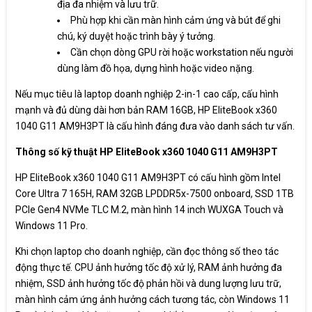
địa đa nhiệm và lưu trữ.
Phù hợp khi cần màn hình cảm ứng và bút để ghi
chú, ký duyệt hoặc trình bày ý tưởng.
Cần chọn dòng GPU rời hoặc workstation nếu người
dùng làm đồ họa, dựng hình hoặc video nặng.
Nếu mục tiêu là laptop doanh nghiệp 2-in-1 cao cấp, cấu hình
mạnh và đủ dùng dài hơn bản RAM 16GB, HP EliteBook x360
1040 G11 AM9H3PT là cấu hình đáng đưa vào danh sách tư vấn.
Thông số kỹ thuật HP EliteBook x360 1040 G11 AM9H3PT
HP EliteBook x360 1040 G11 AM9H3PT có cấu hình gồm Intel
Core Ultra 7 165H, RAM 32GB LPDDR5x-7500 onboard, SSD 1TB
PCIe Gen4 NVMe TLC M.2, màn hình 14 inch WUXGA Touch và
Windows 11 Pro.
Khi chọn laptop cho doanh nghiệp, cần đọc thông số theo tác
động thực tế. CPU ảnh hưởng tốc độ xử lý, RAM ảnh hưởng đa
nhiệm, SSD ảnh hưởng tốc độ phản hồi và dung lượng lưu trữ,
màn hình cảm ứng ảnh hưởng cách tương tác, còn Windows 11