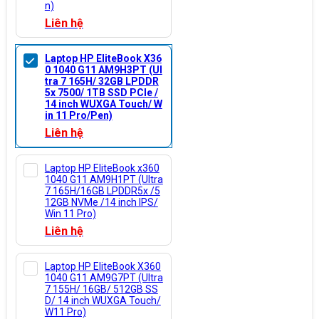
n)
Liên hệ
Laptop HP EliteBook X36
0 1040 G11 AM9H3PT (Ul
tra 7 165H/ 32GB LPDDR
5x 7500/ 1TB SSD PCIe /
14 inch WUXGA Touch/ W
in 11 Pro/Pen)
Liên hệ
Laptop HP EliteBook x360
1040 G11 AM9H1PT (Ultra
7 165H/16GB LPDDR5x /5
12GB NVMe /14 inch IPS/
Win 11 Pro)
Liên hệ
Laptop HP EliteBook X360
1040 G11 AM9G7PT (Ultra
7 155H/ 16GB/ 512GB SS
D/ 14 inch WUXGA Touch/
W11 Pro)