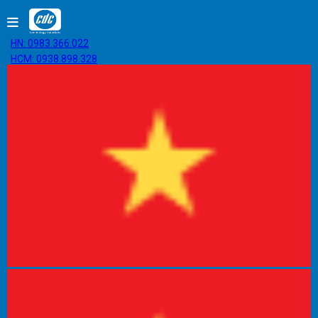
HN: 0983.366.022
HCM: 0938.898.328