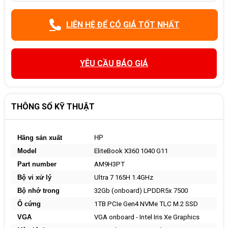
LIÊN HỆ ĐỂ CÓ GIÁ TỐT NHẤT
YÊU CẦU BÁO GIÁ
THÔNG SỐ KỸ THUẬT
Hãng sản xuất
HP
Model
EliteBook X360 1040 G11
Part number
AM9H3PT
Bộ vi xử lý
Ultra 7 165H 1.4GHz
Bộ nhớ trong
32Gb (onboard) LPDDR5x 7500
Ổ cứng
1TB PCIe Gen4 NVMe TLC M.2 SSD
VGA
VGA onboard - Intel Iris Xe Graphics