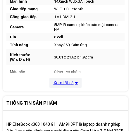
Màn hình
14.0inch WUXGA Touch
Giao tiếp mạng
Wi-Fi + Bluetooth
Cổng giao tiếp
1 x HDMI 2.1
5MP IR camere, khóa bảo mật camera
Camera
HP
Pin
6 cell
Tính năng
Xoay 360, Cảm ứng
Kích thước
30.01 x 21.62 x 1.92 cm
(W x D x H)
Màu sắc
Silver - vỏ nhôm
Xem tất cả
Phụ kiện
Pen
Trọng lượng
1,38 Kg
THÔNG TIN SẢN PHẨM
Hệ điều hành
Windows 11 Pro
HP EliteBook x360 1040 G11 AM9H3PT là laptop doanh nghiệp
2-in-1 cao cấp dành cho người dùng cần Core Ultra 7, RAM 32GB,