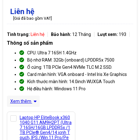
Liên hệ
[Giá đã bao gồm VAT]
Tình trạng:
Liên hệ
Bảo hành:
12 Tháng
Lượt xem:
193
Thông số sản phẩm
CPU: Ultra 7 165H 1.4GHz
Bộ nhớ RAM: 32Gb (onboard) LPDDR5x 7500
Ổ cứng: 1TB PCIe Gen4 NVMe TLC M.2 SSD.
Card màn hình: VGA onboard - Intel Iris Xe Graphics
Kích thước màn hình: 14.0inch WUXGA Touch
Hệ điều hành: Windows 11 Pro
Xem thêm
Laptop HP EliteBook x360
1040 G11 AM9H2PT (Ultra
7 165H/16GB LPDDR5x /1
TB PCIe® Gen4/14 icnh T
ouch, IPS /Win 11 Pro/Pe