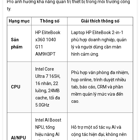
Pro ảnh hưởng khả năng quản trị thiết bị trong môi trường công
ty.
Hạng mục
Thông số
Giải thích thông số
HP EliteBook
Laptop HP EliteBook 2-in-1
Sản
x360 1040
phù hợp doanh nghiệp, quản
phẩm
G11
lý và người dùng cần màn
AM9H3PT
hình cảm ứng.
Intel Core
Phù hợp văn phòng đa nhiệm,
Ultra 7 165H,
họp online, trình duyệt nhiều
16 nhân, 22
CPU
tab, báo cáo, CRM và phần
luồng, 24MB
mềm quản lý mức vừa đến
cache, tối đa
cao.
5.0GHz
Intel AI Boost
NPU, tổng
Hỗ trợ một số tác vụ AI và
hiệu năng AI
cộng tác hiện đại; không nên
AI/NPU