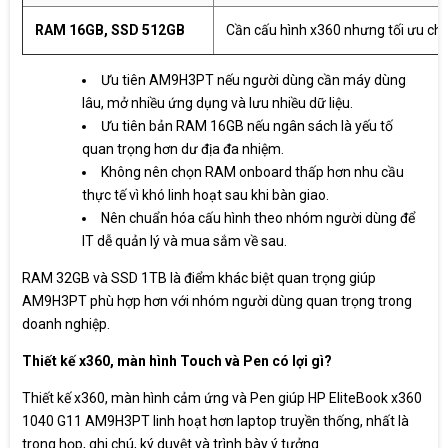
RAM 16GB, SSD 512GB
Cần cấu hình x360 nhưng tối ưu chi
Ưu tiên AM9H3PT nếu người dùng cần máy dùng
lâu, mở nhiều ứng dụng và lưu nhiều dữ liệu.
Ưu tiên bản RAM 16GB nếu ngân sách là yếu tố
quan trọng hơn dư địa đa nhiệm.
Không nên chọn RAM onboard thấp hơn nhu cầu
thực tế vì khó linh hoạt sau khi bàn giao.
Nên chuẩn hóa cấu hình theo nhóm người dùng để
IT dễ quản lý và mua sắm về sau.
RAM 32GB và SSD 1TB là điểm khác biệt quan trọng giúp
AM9H3PT phù hợp hơn với nhóm người dùng quan trọng trong
doanh nghiệp.
Thiết kế x360, màn hình Touch và Pen có lợi gì?
Thiết kế x360, màn hình cảm ứng và Pen giúp HP EliteBook x360
1040 G11 AM9H3PT linh hoạt hơn laptop truyền thống, nhất là
trong họp, ghi chú, ký duyệt và trình bày ý tưởng.