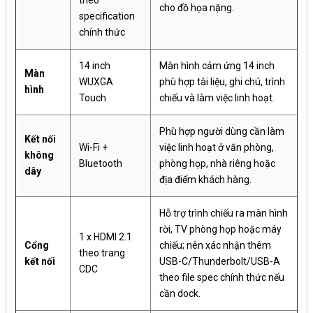
cho đồ họa nặng.
specification
chính thức
14 inch
Màn hình cảm ứng 14 inch
Màn
WUXGA
phù hợp tài liệu, ghi chú, trình
hình
Touch
chiếu và làm việc linh hoạt.
Phù hợp người dùng cần làm
Kết nối
Wi-Fi +
việc linh hoạt ở văn phòng,
không
Bluetooth
phòng họp, nhà riêng hoặc
dây
địa điểm khách hàng.
Hỗ trợ trình chiếu ra màn hình
rời, TV phòng họp hoặc máy
1 x HDMI 2.1
Cổng
chiếu; nên xác nhận thêm
theo trang
kết nối
USB-C/Thunderbolt/USB-A
CDC
theo file spec chính thức nếu
cần dock.