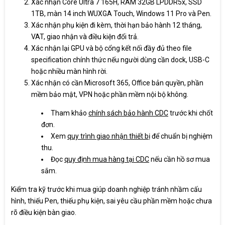
Xác nhận Core Ultra 7 165H, RAM 32GB LPDDR5x, SSD
1TB, màn 14 inch WUXGA Touch, Windows 11 Pro và Pen.
Xác nhận phụ kiện đi kèm, thời hạn bảo hành 12 tháng,
VAT, giao nhận và điều kiện đổi trả.
Xác nhận lại GPU và bộ cổng kết nối đầy đủ theo file
specification chính thức nếu người dùng cần dock, USB-C
hoặc nhiều màn hình rời.
Xác nhận có cần Microsoft 365, Office bản quyền, phần
mềm bảo mật, VPN hoặc phần mềm nội bộ không.
Tham khảo
chính sách bảo hành CDC
trước khi chốt
đơn.
Xem
quy trình giao nhận thiết bị
để chuẩn bị nghiệm
thu.
Đọc
quy định mua hàng tại CDC
nếu cần hồ sơ mua
sắm.
Kiểm tra kỹ trước khi mua giúp doanh nghiệp tránh nhầm cấu
hình, thiếu Pen, thiếu phụ kiện, sai yêu cầu phần mềm hoặc chưa
rõ điều kiện bàn giao.