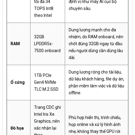
tối đa 34
định vị như máy AI cục bộ
TOPS Int8
chuyên sâu.
theo Intel
Dung lượng mạnh cho đa
32GB
nhiệm; do RAM onboard, nên
RAM
LPDDR5x-
chốt đúng 32GB ngay từ đầu
7500 onboard
nếu người dùng cần dùng lâu
dài.
Dung lượng rộng cho tài liệu,
1TB PCIe
dữ liệu khách hàng, file dự án,
Ổ cứng
Gen4 NVMe
phần mềm làm việc và dữ liệu
TLC M.2 SSD
offline.
Trang CDC ghi
Intel Iris Xe
Phù hợp hiển thị, trình chiếu,
Graphics; nên
họp online và xử lý hình ảnh
Đồ họa
xác nhận lại
nhẹ; không thay thế GPU rời
theo