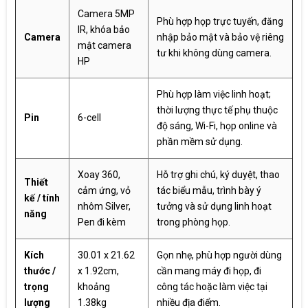
Camera 5MP
Phù hợp họp trực tuyến, đăng
IR, khóa bảo
Camera
nhập bảo mật và bảo vệ riêng
mật camera
tư khi không dùng camera.
HP
Phù hợp làm việc linh hoạt;
thời lượng thực tế phụ thuộc
Pin
6-cell
độ sáng, Wi-Fi, họp online và
phần mềm sử dụng.
Xoay 360,
Hỗ trợ ghi chú, ký duyệt, thao
Thiết
cảm ứng, vỏ
tác biểu mẫu, trình bày ý
kế / tính
nhôm Silver,
tưởng và sử dụng linh hoạt
năng
Pen đi kèm
trong phòng họp.
Kích
30.01 x 21.62
Gọn nhẹ, phù hợp người dùng
thước /
x 1.92cm,
cần mang máy đi họp, đi
trọng
khoảng
công tác hoặc làm việc tại
lượng
1.38kg
nhiều địa điểm.