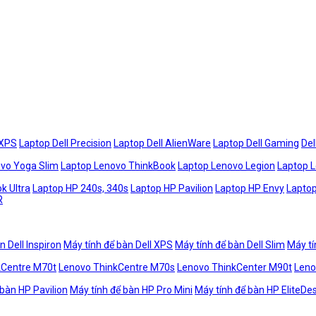
 XPS
Laptop Dell Precision
Laptop Dell AlienWare
Laptop Dell Gaming
Del
vo Yoga Slim
Laptop Lenovo ThinkBook
Laptop Lenovo Legion
Laptop 
k Ultra
Laptop HP 240s, 340s
Laptop HP Pavilion
Laptop HP Envy
Laptop
R
n Dell Inspiron
Máy tính để bàn Dell XPS
Máy tính để bàn Dell Slim
Máy tí
kCentre M70t
Lenovo ThinkCentre M70s
Lenovo ThinkCenter M90t
Leno
 bàn HP Pavilion
Máy tính để bàn HP Pro Mini
Máy tính để bàn HP EliteDe