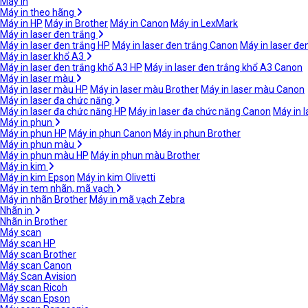
Máy in
Máy in theo hãng
Máy in HP
Máy in Brother
Máy in Canon
Máy in LexMark
Máy in laser đen trắng
Máy in laser đen trắng HP
Máy in laser đen trắng Canon
Máy in laser đe
Máy in laser khổ A3
Máy in laser đen trắng khổ A3 HP
Máy in laser đen trắng khổ A3 Canon
Máy in laser màu
Máy in laser màu HP
Máy in laser màu Brother
Máy in laser màu Canon
Máy in laser đa chức năng
Máy in laser đa chức năng HP
Máy in laser đa chức năng Canon
Máy in 
Máy in phun
Máy in phun HP
Máy in phun Canon
Máy in phun Brother
Máy in phun màu
Máy in phun màu HP
Máy in phun màu Brother
Máy in kim
Máy in kim Epson
Máy in kim Olivetti
Máy in tem nhãn, mã vạch
Máy in nhãn Brother
Máy in mã vạch Zebra
Nhãn in
Nhãn in Brother
Máy scan
Máy scan HP
Máy scan Brother
Máy scan Canon
Máy Scan Avision
Máy scan Ricoh
Máy scan Epson