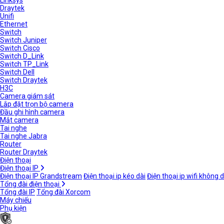
Linksys
Draytek
Unifi
Ethernet
Switch
Switch Juniper
Switch Cisco
Switch D_Link
Switch TP_Link
Switch Dell
Switch Draytek
H3C
Camera giám sát
Lắp đặt trọn bộ camera
Đầu ghi hình camera
Mắt camera
Tai nghe
Tai nghe Jabra
Router
Router Draytek
Điện thoại
Điện thoại IP
Điện thoại IP Grandstream
Điện thoại ip kéo dài
Điện thoại ip wifi không 
Tổng đài điện thoại
Tổng đài IP
Tổng đài Xorcom
Máy chiếu
Phụ kiện