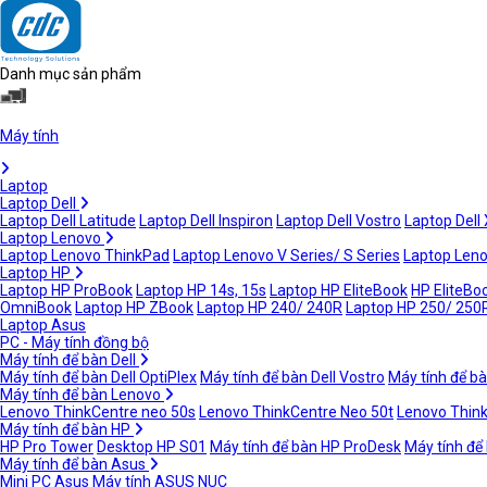
Danh mục sản phẩm
Máy tính
Laptop
Laptop Dell
Laptop Dell Latitude
Laptop Dell Inspiron
Laptop Dell Vostro
Laptop Dell
Laptop Lenovo
Laptop Lenovo ThinkPad
Laptop Lenovo V Series/ S Series
Laptop Leno
Laptop HP
Laptop HP ProBook
Laptop HP 14s, 15s
Laptop HP EliteBook
HP EliteBoo
OmniBook
Laptop HP ZBook
Laptop HP 240/ 240R
Laptop HP 250/ 250
Laptop Asus
PC - Máy tính đồng bộ
Máy tính để bàn Dell
Máy tính để bàn Dell OptiPlex
Máy tính để bàn Dell Vostro
Máy tính để bà
Máy tính để bàn Lenovo
Lenovo ThinkCentre neo 50s
Lenovo ThinkCentre Neo 50t
Lenovo Thin
Máy tính để bàn HP
HP Pro Tower
Desktop HP S01
Máy tính để bàn HP ProDesk
Máy tính để
Máy tính để bàn Asus
Mini PC Asus
Máy tính ASUS NUC