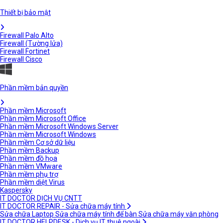
Thiết bị bảo mật
Firewall Palo Alto
Firewall (Tường lửa)
Firewall Fortinet
Firewall Cisco
Phần mềm bản quyền
Phần mềm Microsoft
Phần mềm Microsoft Office
Phần mềm Microsoft Windows Server
Phần mềm Microsoft Windows
Phần mềm Cơ sở dữ liệu
Phần mềm Backup
Phần mềm đồ họa
Phần mềm VMware
Phần mềm phụ trợ
Phần mềm diệt Virus
Kaspersky
IT DOCTOR DỊCH VỤ CNTT
IT DOCTOR REPAIR - Sửa chữa máy tính
Sửa chữa Laptop
Sửa chữa máy tính để bàn
Sửa chữa máy văn phòng
IT DOCTOR HELPDESK - Dịch vụ IT thuê ngoài