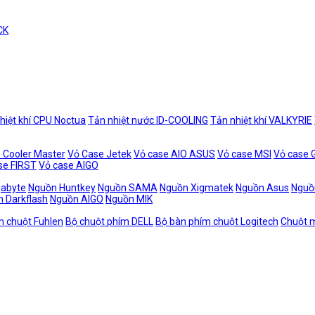
CK
hiệt khí CPU Noctua
Tản nhiệt nước ID-COOLING
Tản nhiệt khí VALKYRIE
 Cooler Master
Vỏ Case Jetek
Vỏ case AIO ASUS
Vỏ case MSI
Vỏ case
se FIRST
Vỏ case AIGO
gabyte
Nguồn Huntkey
Nguồn SAMA
Nguồn Xigmatek
Nguồn Asus
Nguồ
 Darkflash
Nguồn AIGO
Nguồn MIK
m chuột Fuhlen
Bộ chuột phím DELL
Bộ bàn phím chuột Logitech
Chuột m