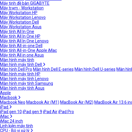
Máy tinh đề bàn GIGABYTE
Máy trạm - Workstation
Máy Workstation HP
Máy Workstation Lenovo
Máy Workstation Dell
Máy Workstation Asus
Máy tính All In One
Máy tính All In One HP
Máy tính All In One Lenovo
Máy tính All-in-one Dell
Máy tính All-in-One Apple iMac
Máy tính All in one Asus
Màn hình máy tính
Màn hình máy tính Dell
Màn hình Dell Pro
Màn hình Dell E-series
Màn hình Dell U-series
Màn hình
Màn hình máy tính HP
Màn hình máy tính Lenovo
Màn hình máy tính Samsung
Màn hình máy tính Asus
Apple
Macbook
Macbook Neo
Macbook Air (M1)
MacBook Air (M2)
MacBook Air 13.6 in
iPad
iPad gen 10
iPad gen 9
iPad Air
iPad Pro
iMac
iMac 24 inch
Linh kiện máy tính
CPU - Bộ vi xử lý