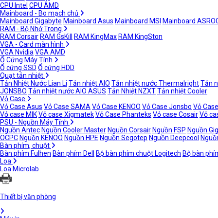
CPU Intel
CPU AMD
Mainboard - Bo mạch chủ
Mainboard Gigabyte
Mainboard Asus
Mainboard MSI
Mainboard ASRO
RAM - Bộ Nhớ Trong
RAM Corsair
RAM GsKill
RAM KingMax
RAM KingSton
VGA - Card màn hình
VGA Nvidia
VGA AMD
Ổ Cứng Máy Tính
Ổ cứng SSD
Ổ cứng HDD
Quạt tản nhiệt
Tản Nhiệt Nước Lian Li
Tản nhiệt AIO
Tản nhiệt nước Thermalright
Tản n
JONSBO
Tản nhiệt nước AIO ASUS
Tản Nhiệt NZXT
Tản nhiệt Cooler
Vỏ Case
Vỏ Case Asus
Vỏ Case SAMA
Vỏ Case KENOO
Vỏ Case Jonsbo
Vỏ Case
Vỏ case MIK
Vỏ case Xigmatek
Vỏ Case Phanteks
Vỏ case Cosair
Vỏ ca
PSU - Nguồn Máy Tính
Nguồn Antec
Nguồn Cooler Master
Nguồn Corsair
Nguồn FSP
Nguồn Gi
OCPC
Nguồn KENOO
Nguồn HPE
Nguồn Segotep
Nguồn Deepcool
Nguồn
Bàn phím, chuột
Bàn phím Fulhen
Bàn phím Dell
Bộ bàn phím chuột Logitech
Bộ bàn phí
Loa
Loa Microlab
Thiết bị văn phòng