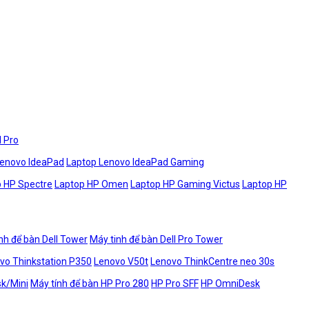
l Pro
Lenovo IdeaPad
Laptop Lenovo IdeaPad Gaming
 HP Spectre
Laptop HP Omen
Laptop HP Gaming Victus
Laptop HP
nh để bàn Dell Tower
Máy tinh để bàn Dell Pro Tower
vo Thinkstation P350
Lenovo V50t
Lenovo ThinkCentre neo 30s
sk/Mini
Máy tính để bàn HP Pro 280
HP Pro SFF
HP OmniDesk