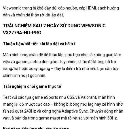
Viewsonic trang bị khá đầy đủ: cáp nguồn, cáp HDMI, sách hướng
dẫn và chân đế tháo rời dễ lắp đặt.
TRẢI NGHIỆM SAU 7 NGÀY SỬ DỤNG VIEWSONIC
VX2779A-HD-PRO
Thuận tiện/bất tiện khi lắp đặt và bố trí
Màn hình nhẹ, chân đế dễ tháo lắp, phù hợp cho cả không gian làm
việc và gaming setup đơn giản. Tuy nhiên, chân đế không hỗ trợ
nâng/hạ hoặc xoay ngang – đây là điểm trừ nhỏ nếu bạn cần tùy
chỉnh linh hoạt góc nhìn.
Trải nghiệm chơi game thực tế
Test với các tựa game eSports như CS2 và Valorant, màn hình
mang lại độ mượt cực cao – không bị bóng mờ, lag hay xé hình nhờ
tần số quét 240Hz và công nghệ Adaptive Sync. Chuyển động nhân
vật và bắn tỉa trong game mượt mà rõ rệt so với màn hình 60Hz.