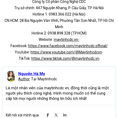
Công ty Cổ phần Công Nghệ CDC
Trụ sở chính: 447 Nguyễn Khang, P. Cầu Giấy, TP. Hà Nội
Hotline 1: 0983.366.022 (Hà Nội)
CN.HCM: 28 Bis Nguyễn Văn Vĩnh, Phường Tân Sơn Nhất, TP Hồ Chí
Minh
Hotline 2: 0938.898.328 (TP.HCM)
Website:
maytinhcdc.vn-
Facebook:
https://www.facebook.com/maytinhcdc.official/
Youtube:
https://www.youtube.com/@Maytinhcdcvn
-
TikTok:
https://www.tiktok.com/@maytinhcdc.vn
Nguyễn Hà My
Author
Tại
Maytinhcdc
Là một nhân viên của maytinhcdc.vn, đồng thời cũng là một
người yêu thích công nghệ, mình mong muốn có thể cung
cấp tới mọi người những thông tin hữu ích nhất
Kết nối với mình qua