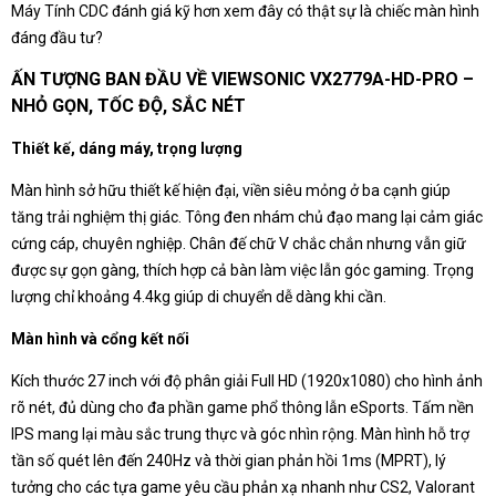
Máy Tính CDC đánh giá kỹ hơn xem đây có thật sự là chiếc màn hình
đáng đầu tư?
ẤN TƯỢNG BAN ĐẦU VỀ VIEWSONIC VX2779A-HD-PRO –
NHỎ GỌN, TỐC ĐỘ, SẮC NÉT
Thiết kế, dáng máy, trọng lượng
Màn hình sở hữu thiết kế hiện đại, viền siêu mỏng ở ba cạnh giúp
tăng trải nghiệm thị giác. Tông đen nhám chủ đạo mang lại cảm giác
cứng cáp, chuyên nghiệp. Chân đế chữ V chắc chắn nhưng vẫn giữ
được sự gọn gàng, thích hợp cả bàn làm việc lẫn góc gaming. Trọng
lượng chỉ khoảng 4.4kg giúp di chuyển dễ dàng khi cần.
Màn hình và cổng kết nối
Kích thước 27 inch với độ phân giải Full HD (1920x1080) cho hình ảnh
rõ nét, đủ dùng cho đa phần game phổ thông lẫn eSports. Tấm nền
IPS mang lại màu sắc trung thực và góc nhìn rộng. Màn hình hỗ trợ
tần số quét lên đến 240Hz và thời gian phản hồi 1ms (MPRT), lý
tưởng cho các tựa game yêu cầu phản xạ nhanh như CS2, Valorant