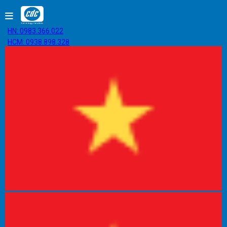
HN: 0983.366.022
HCM: 0938.898.328