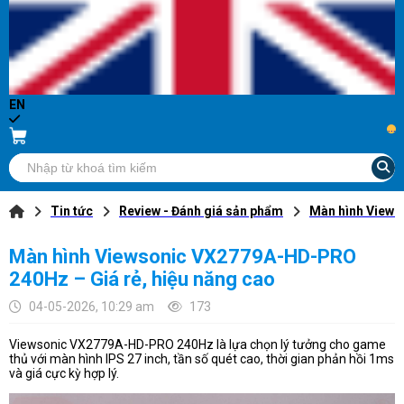
EN
...
Tin tức
Review - Đánh giá sản phẩm
Màn hình Views
Màn hình Viewsonic VX2779A-HD-PRO
240Hz – Giá rẻ, hiệu năng cao
04-05-2026, 10:29 am
173
Viewsonic VX2779A-HD-PRO 240Hz là lựa chọn lý tưởng cho game
thủ với màn hình IPS 27 inch, tần số quét cao, thời gian phản hồi 1ms
và giá cực kỳ hợp lý.