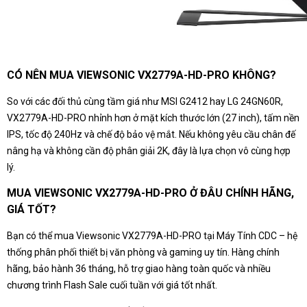
CÓ NÊN MUA VIEWSONIC VX2779A-HD-PRO KHÔNG?
So với các đối thủ cùng tầm giá như MSI G2412 hay LG 24GN60R,
VX2779A-HD-PRO nhỉnh hơn ở mặt kích thước lớn (27 inch), tấm nền
IPS, tốc độ 240Hz và chế độ bảo vệ mắt. Nếu không yêu cầu chân đế
nâng hạ và không cần độ phân giải 2K, đây là lựa chọn vô cùng hợp
lý.
MUA VIEWSONIC VX2779A-HD-PRO Ở ĐÂU CHÍNH HÃNG,
GIÁ TỐT?
Bạn có thể mua Viewsonic VX2779A-HD-PRO tại Máy Tính CDC – hệ
thống phân phối thiết bị văn phòng và gaming uy tín. Hàng chính
hãng, bảo hành 36 tháng, hỗ trợ giao hàng toàn quốc và nhiều
chương trình Flash Sale cuối tuần với giá tốt nhất.