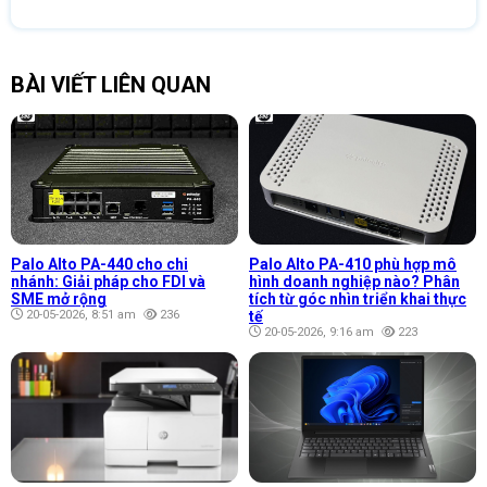
BÀI VIẾT LIÊN QUAN
Palo Alto PA-440 cho chi
Palo Alto PA-410 phù hợp mô
nhánh: Giải pháp cho FDI và
hình doanh nghiệp nào? Phân
SME mở rộng
tích từ góc nhìn triển khai thực
20-05-2026, 8:51 am
236
tế
20-05-2026, 9:16 am
223