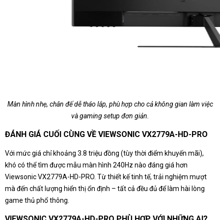
Màn hình nhẹ, chân đế dễ tháo lắp, phù hợp cho cả không gian làm việc
và gaming setup đơn giản.
ĐÁNH GIÁ CUỐI CÙNG VỀ VIEWSONIC VX2779A-HD-PRO
Với mức giá chỉ khoảng 3.8 triệu đồng (tùy thời điểm khuyến mãi),
khó có thể tìm được mẫu màn hình 240Hz nào đáng giá hơn
Viewsonic VX2779A-HD-PRO. Từ thiết kế tinh tế, trải nghiệm mượt
mà đến chất lượng hiển thị ổn định – tất cả đều đủ để làm hài lòng
game thủ phổ thông.
VIEWSONIC VX2779A-HD-PRO PHÙ HỢP VỚI NHỮNG AI?