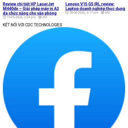
Review chi tiết HP LaserJet
Lenovo V15 G5 IRL review:
M440dn – Giải pháp máy in A3
Laptop doanh nghiệp thực dụng
đa chức năng cho văn phòng
30-06-2026, 5:17 pm
492
19-05-2026, 2:24 pm
251
KẾT NỐI VỚI CDC TECHNOLOGIES