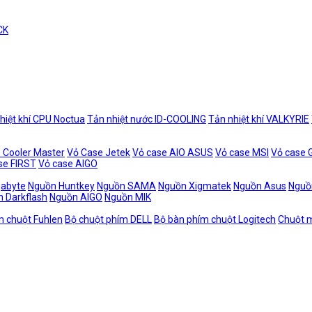
CK
hiệt khí CPU Noctua
Tản nhiệt nước ID-COOLING
Tản nhiệt khí VALKYRIE
 Cooler Master
Vỏ Case Jetek
Vỏ case AIO ASUS
Vỏ case MSI
Vỏ case
se FIRST
Vỏ case AIGO
gabyte
Nguồn Huntkey
Nguồn SAMA
Nguồn Xigmatek
Nguồn Asus
Nguồ
 Darkflash
Nguồn AIGO
Nguồn MIK
m chuột Fuhlen
Bộ chuột phím DELL
Bộ bàn phím chuột Logitech
Chuột m