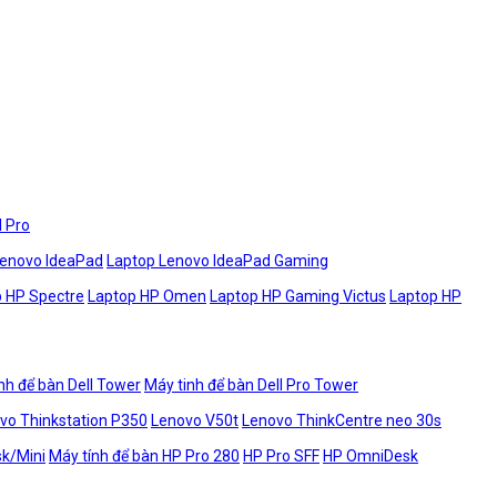
l Pro
Lenovo IdeaPad
Laptop Lenovo IdeaPad Gaming
 HP Spectre
Laptop HP Omen
Laptop HP Gaming Victus
Laptop HP
nh để bàn Dell Tower
Máy tinh để bàn Dell Pro Tower
vo Thinkstation P350
Lenovo V50t
Lenovo ThinkCentre neo 30s
sk/Mini
Máy tính để bàn HP Pro 280
HP Pro SFF
HP OmniDesk