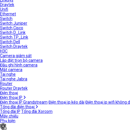
Linksys
Draytek
Unifi
Ethernet
Switch
Switch Juniper
Switch Cisco
Switch D_Link
Switch TP_Link
Switch Dell
Switch Draytek
H3C
Camera giám sát
Lắp đặt trọn bộ camera
Đầu ghi hình camera
Mắt camera
Tai nghe
Tai nghe Jabra
Router
Router Draytek
Điện thoại
Điện thoại IP
Điện thoại IP Grandstream
Điện thoại ip kéo dài
Điện thoại ip wifi không 
Tổng đài điện thoại
Tổng đài IP
Tổng đài Xorcom
Máy chiếu
Phụ kiện