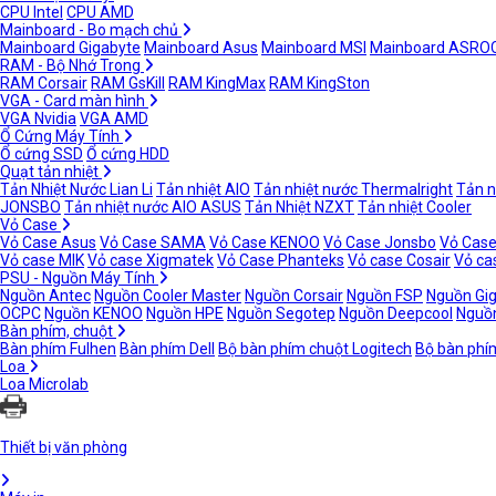
CPU Intel
CPU AMD
Mainboard - Bo mạch chủ
Mainboard Gigabyte
Mainboard Asus
Mainboard MSI
Mainboard ASRO
RAM - Bộ Nhớ Trong
RAM Corsair
RAM GsKill
RAM KingMax
RAM KingSton
VGA - Card màn hình
VGA Nvidia
VGA AMD
Ổ Cứng Máy Tính
Ổ cứng SSD
Ổ cứng HDD
Quạt tản nhiệt
Tản Nhiệt Nước Lian Li
Tản nhiệt AIO
Tản nhiệt nước Thermalright
Tản n
JONSBO
Tản nhiệt nước AIO ASUS
Tản Nhiệt NZXT
Tản nhiệt Cooler
Vỏ Case
Vỏ Case Asus
Vỏ Case SAMA
Vỏ Case KENOO
Vỏ Case Jonsbo
Vỏ Case
Vỏ case MIK
Vỏ case Xigmatek
Vỏ Case Phanteks
Vỏ case Cosair
Vỏ ca
PSU - Nguồn Máy Tính
Nguồn Antec
Nguồn Cooler Master
Nguồn Corsair
Nguồn FSP
Nguồn Gi
OCPC
Nguồn KENOO
Nguồn HPE
Nguồn Segotep
Nguồn Deepcool
Nguồn
Bàn phím, chuột
Bàn phím Fulhen
Bàn phím Dell
Bộ bàn phím chuột Logitech
Bộ bàn phí
Loa
Loa Microlab
Thiết bị văn phòng