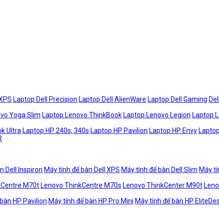
 XPS
Laptop Dell Precision
Laptop Dell AlienWare
Laptop Dell Gaming
Del
vo Yoga Slim
Laptop Lenovo ThinkBook
Laptop Lenovo Legion
Laptop 
k Ultra
Laptop HP 240s, 340s
Laptop HP Pavilion
Laptop HP Envy
Laptop
R
n Dell Inspiron
Máy tính để bàn Dell XPS
Máy tính để bàn Dell Slim
Máy tí
kCentre M70t
Lenovo ThinkCentre M70s
Lenovo ThinkCenter M90t
Leno
 bàn HP Pavilion
Máy tính để bàn HP Pro Mini
Máy tính để bàn HP EliteDe