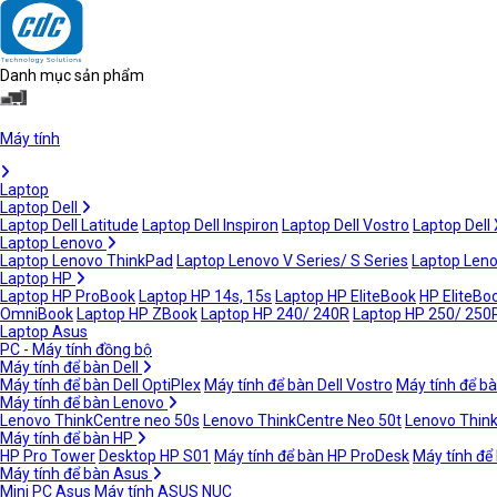
Danh mục sản phẩm
Máy tính
Laptop
Laptop Dell
Laptop Dell Latitude
Laptop Dell Inspiron
Laptop Dell Vostro
Laptop Dell
Laptop Lenovo
Laptop Lenovo ThinkPad
Laptop Lenovo V Series/ S Series
Laptop Leno
Laptop HP
Laptop HP ProBook
Laptop HP 14s, 15s
Laptop HP EliteBook
HP EliteBoo
OmniBook
Laptop HP ZBook
Laptop HP 240/ 240R
Laptop HP 250/ 250
Laptop Asus
PC - Máy tính đồng bộ
Máy tính để bàn Dell
Máy tính để bàn Dell OptiPlex
Máy tính để bàn Dell Vostro
Máy tính để bà
Máy tính để bàn Lenovo
Lenovo ThinkCentre neo 50s
Lenovo ThinkCentre Neo 50t
Lenovo Thin
Máy tính để bàn HP
HP Pro Tower
Desktop HP S01
Máy tính để bàn HP ProDesk
Máy tính để
Máy tính để bàn Asus
Mini PC Asus
Máy tính ASUS NUC