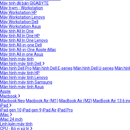
Máy tinh đề bàn GIGABYTE
Máy trạm - Workstation
Máy Workstation HP
Máy Workstation Lenovo
Máy Workstation Dell
Máy Workstation Asus
Máy tính All In One
Máy tính All In One HP
Máy tính All In One Lenovo
Máy tính All-in-one Dell
Máy tính All-in-One Apple iMac
Máy tính All in one Asus
Màn hình máy tính
Màn hình máy tính Dell
Màn hình Dell Pro
Màn hình Dell E-series
Màn hình Dell U-series
Màn hình
Màn hình máy tính HP
Màn hình máy tính Lenovo
Màn hình máy tính Samsung
Màn hình máy tính Asus
Apple
Macbook
Macbook Neo
Macbook Air (M1)
MacBook Air (M2)
MacBook Air 13.6 in
iPad
iPad gen 10
iPad gen 9
iPad Air
iPad Pro
iMac
iMac 24 inch
Linh kiện máy tính
CPU - Bộ vi xử lý