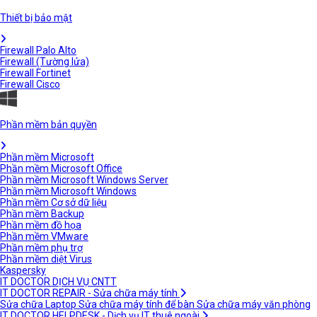
Thiết bị bảo mật
Firewall Palo Alto
Firewall (Tường lửa)
Firewall Fortinet
Firewall Cisco
Phần mềm bản quyền
Phần mềm Microsoft
Phần mềm Microsoft Office
Phần mềm Microsoft Windows Server
Phần mềm Microsoft Windows
Phần mềm Cơ sở dữ liệu
Phần mềm Backup
Phần mềm đồ họa
Phần mềm VMware
Phần mềm phụ trợ
Phần mềm diệt Virus
Kaspersky
IT DOCTOR DỊCH VỤ CNTT
IT DOCTOR REPAIR - Sửa chữa máy tính
Sửa chữa Laptop
Sửa chữa máy tính để bàn
Sửa chữa máy văn phòng
IT DOCTOR HELPDESK - Dịch vụ IT thuê ngoài