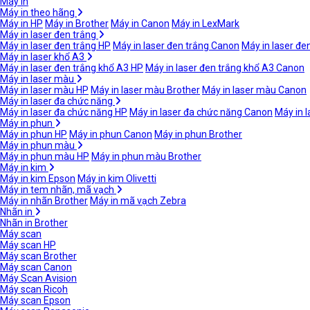
Máy in
Máy in theo hãng
Máy in HP
Máy in Brother
Máy in Canon
Máy in LexMark
Máy in laser đen trắng
Máy in laser đen trắng HP
Máy in laser đen trắng Canon
Máy in laser đe
Máy in laser khổ A3
Máy in laser đen trắng khổ A3 HP
Máy in laser đen trắng khổ A3 Canon
Máy in laser màu
Máy in laser màu HP
Máy in laser màu Brother
Máy in laser màu Canon
Máy in laser đa chức năng
Máy in laser đa chức năng HP
Máy in laser đa chức năng Canon
Máy in 
Máy in phun
Máy in phun HP
Máy in phun Canon
Máy in phun Brother
Máy in phun màu
Máy in phun màu HP
Máy in phun màu Brother
Máy in kim
Máy in kim Epson
Máy in kim Olivetti
Máy in tem nhãn, mã vạch
Máy in nhãn Brother
Máy in mã vạch Zebra
Nhãn in
Nhãn in Brother
Máy scan
Máy scan HP
Máy scan Brother
Máy scan Canon
Máy Scan Avision
Máy scan Ricoh
Máy scan Epson