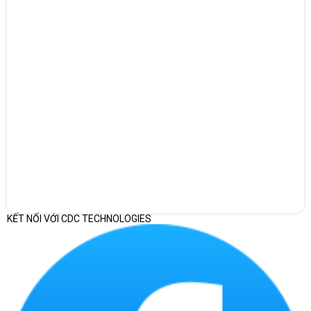
Đặt mua ngay tại Máy Tính CDC, bạn sẽ nhận được sản phẩm
chính hãng, bảo hành 12 tháng, hỗ trợ kỹ thuật tận tâm. CDC
mang đến giải pháp PC i3 gọn gàng – tiết kiệm – ổn định cho văn
phòng.
KẾT NỐI VỚI CDC TECHNOLOGIES