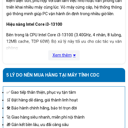
kiệm diện tích, phù hợp với bàn làm việc nhỏ hoặc văn phòng cần
1 x PCI Express x1
Khe cắm mở rộng
1 x M.2 2230
triển khai nhiều máy cùng lúc. Vỏ máy cứng cáp, hệ thống thông
1 x M.2 2280
gió thông minh giúp PC vận hành ổn định trong nhiều giờ liền.
Hệ điều hành
Windows 11 Home 64
Hiệu năng Intel Core i3-13100
Kích thước
270 x 308 x 95 mm
Cân nặng
4.35 kg
Bên trong là CPU Intel Core i3-13100 (3.40GHz, 4 nhân, 8 luồng,
12MB cache, TDP 60W). Bộ xử lý này tối ưu cho các tác vụ văn
phòng:
Xem thêm
Soạn thảo Word, Excel, PowerPoint mượt mà.
Lướt web, quản lý email, họp trực tuyến không giật
lag.
5 LÝ DO NÊN MUA HÀNG TẠI MÁY TÍNH CDC
Chạy các phần mềm quản trị doanh nghiệp cơ bản.
Đi kèm RAM 8GB DDR4-3200 UDIMM (có khe nâng cấp), giúp đa
✅ Giao tiếp thân thiện, phục vụ tận tâm
nhiệm ổn định. Ổ cứng SSD 256GB NVMe mang lại tốc độ khởi
🛒 Đặt hàng dễ dàng, giá thành linh hoạt
động Windows 11 Home nhanh chóng, truy xuất dữ liệu tức thì.
🛠 Bảo hành chính hãng, bảo trì trọn đời
Đồ họa và khả năng hiển thị
🚀 Giao hàng siêu nhanh, miễn phí nội thành
Với Intel UHD Graphics 730, PC hỗ trợ xuất hình đa màn hình qua
🎁 Gắn kết bền lâu, ưu đãi càng sâu