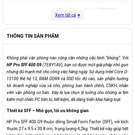
2 x Type-A SuperSpeed USB 10Gbps
signaling rate port
Xem tất cả
1 x Combo Audio Jack
THÔNG TIN SẢN PHẨM
Rear:
Cổng giao tiếp sau
1 x Audio line-in/line-out connector
Không phải văn phòng nào cũng cần những cấu hình “khủng”. Với
HP Pro SFF 400 G9
(7E8Y1AV), bạn có được một giải pháp nhỏ gọn
1 x DisplayPort™
nhưng đủ mạnh mẽ cho công việc hàng ngày. Sử dụng Intel Core i3-
13100 thế hệ 13, RAM DDR4 và SSD tốc độ cao, sản phẩm hướng
1 x HDMI
tới doanh nghiệp vừa và nhỏ, phòng ban hành chính, CSKH, nhân
viên văn phòng cơ bản. Đây là lựa chọn lý tưởng cho những ai tìm
2 x Type-A Hi-Speed USB 480Mbps
kiếm một chiếc PC bền bỉ, tiết kiệm, dễ dàng triển khai hàng loạt.
1 x Power cord connector
Thiết kế SFF – Nhỏ gọn, tối ưu không gian
1 x RJ45
HP Pro SFF 400 G9 thuộc dòng Small Form Factor (SFF), với kích
thước 27 x 9.5 x 30.8 cm, trọng lượng 4,2kg. Thiết kế này giúp tiết
1 x PCI Express x16