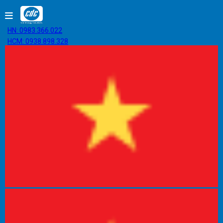
HN: 0983.366.022
HCM: 0938.898.328