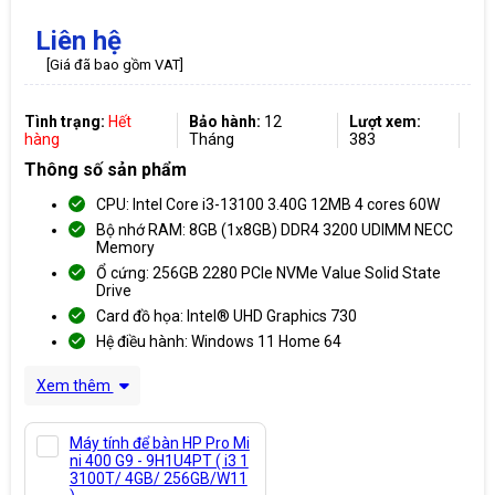
Liên hệ
[Giá đã bao gồm VAT]
Tình trạng:
Hết
Bảo hành:
12
Lượt xem:
hàng
Tháng
383
Thông số sản phẩm
CPU: Intel Core i3-13100 3.40G 12MB 4 cores 60W
Bộ nhớ RAM: 8GB (1x8GB) DDR4 3200 UDIMM NECC
Memory
Ổ cứng: 256GB 2280 PCIe NVMe Value Solid State
Drive
Card đồ họa: Intel® UHD Graphics 730
Hệ điều hành: Windows 11 Home 64
Xem thêm
Máy tính để bàn HP Pro Mi
ni 400 G9 - 9H1U4PT ( i3 1
3100T/ 4GB/ 256GB/W11