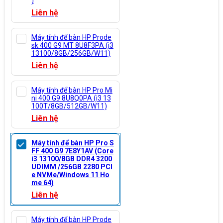
)
Liên hệ
Máy tính để bàn HP Prode
sk 400 G9 MT 8U8F3PA (i3
13100/8GB/256GB/W11)
Liên hệ
Máy tính để bàn HP Pro Mi
ni 400 G9 8U8Q0PA (i3 13
100T/8GB/512GB/W11)
Liên hệ
Máy tính để bàn HP Pro S
FF 400 G9 7E8Y1AV (Core
i3 13100/8GB DDR4 3200
UDIMM /256GB 2280 PCI
e NVMe/Windows 11 Ho
me 64)
Liên hệ
Máy tính để bàn HP Prode