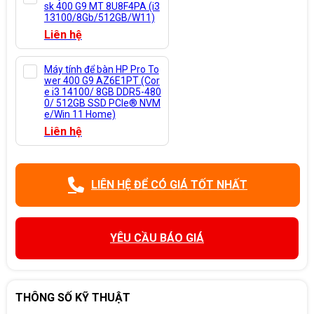
sk 400 G9 MT 8U8F4PA (i3
13100/8Gb/512GB/W11)
Liên hệ
Máy tính để bàn HP Pro To
wer 400 G9 AZ6E1PT (Cor
e i3 14100/ 8GB DDR5-480
0/ 512GB SSD PCIe® NVM
e/Win 11 Home)
Liên hệ
LIÊN HỆ ĐỂ CÓ GIÁ TỐT NHẤT
YÊU CẦU BÁO GIÁ
THÔNG SỐ KỸ THUẬT