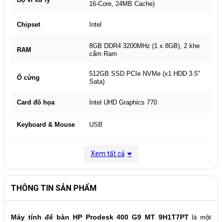
16-Core, 24MB Cache)
Chipset
Intel
8GB DDR4 3200MHz (1 x 8GB), 2 khe
RAM
cắm Ram
512GB SSD PCIe NVMe (x1 HDD 3.5"
Ổ cứng
Sata)
Card đồ họa
Intel UHD Graphics 770
Keyboard & Mouse
USB
Kiểu dáng
Tower
Xem tất cả
Cổng kết nối
1x HDMI 1.4; 1x DisplayPort 1.4.
THÔNG TIN SẢN PHẨM
Kết nối mạng
Langigabit, Wifi + bluetooth
Hệ điều hành
Windows 11 Home 64bit
Máy tính để bàn HP Prodesk 400 G9 MT 9H1T7PT
là một