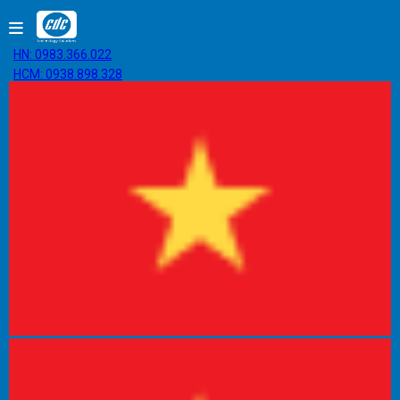
HN: 0983.366.022
HCM: 0938.898.328