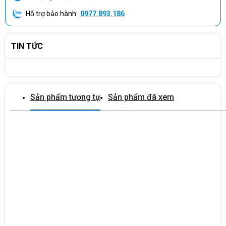
UHD Graphics 770 giúp hỗ trợ hình ảnh hiển thị thêm sắc nét, chân
Hỗ trợ bảo hành:
0977.893.186
thật và mượt mà.
TIN TỨC
ĐA DẠNG CỔNG KẾT NỐI
Máy tính để bàn HP Prodesk 400 G9 MT 9H1T7PT
được trang
bị các cổng kết nối từ tiêu chuẩn cho đến nâng cao như: 1
headphone/microphone combo; 1 SuperSpeed USB Type-C® 10Gbps
Sản phẩm tương tự
Sản phẩm đã xem
signaling rate; 3 SuperSpeed USB Type-A 10Gbps signaling rate ;
Rear: 1 audio-out; 1 power connector; 1 RJ-45; 1 HDMI 1.4; 3
SuperSpeed USB Type-A 5Gbps signaling rate; 1 DisplayPort™ 1.4;
2 USB Type-A 480Mbps signaling rate ;
Công ty Cổ phần Vật tư và Thiết bị văn phòng CDC
Trụ sở chính: C18, Lô 9, KĐTM. Định Công, P. Định Công, Q. Hoàng
Mai, TP. Hà Nội
Hotline 1: 0983.366.022 (Hà Nội)