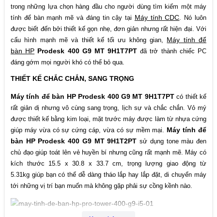
trong những lựa chọn hàng đầu cho người dùng tìm kiếm một máy
Kích thước
15.5 x 30.8 x 33.7 cm
Máy tính CDC
tính để bàn mạnh mẽ và đáng tin cậy tại
. Nó luôn
được biết đến bởi thiết kế gọn nhẹ, đơn giản nhưng rất hiện đại. Với
Cân nặng
5.31 kg
Máy tính để
cấu hình mạnh mẽ và thiết kế tối ưu không gian,
bàn HP
Prodesk 400 G9 MT 9H1T7PT
đã trở thành chiếc PC
Bảo hành
12 Tháng
đáng gớm mọi người khó có thể bỏ qua.
THIẾT KẾ CHẮC CHẮN, SANG TRỌNG
Xuất xứ
China
Máy tính để bàn HP Prodesk 400 G9 MT 9H1T7PT
có thiết kế
rất giản dị nhưng vô cùng sang trọng, lịch sự và chắc chắn. Vỏ mý
được thiết kế bằng kim loại, mặt trước máy được làm từ nhựa cứng
Máy tính để
giúp máy vừa có sự cứng cáp, vừa có sự mềm mại.
bàn HP Prodesk 400 G9 MT 9H1T2PT
sử dụng tone màu đen
chủ đạo giúp toát lên vẻ huyền bí nhưng cũng rất mạnh mẽ. Máy có
kích thước 15.5 x 30.8 x 33.7 cm, trọng lượng giao động từ
5.31kg giúp bạn có thể dễ dàng tháo lắp hay lắp đặt, di chuyển máy
tới những vị trí bạn muốn mà không gặp phải sự cồng kềnh nào.