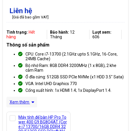
Liên hệ
[Giá đã bao gồm VAT]
Tình trạng:
Hết
Bảo hành:
12
Lượt xem:
hàng
Tháng
606
Thông số sản phẩm
CPU: Core i7-13700 (2.1GHz upto 5.1GHz, 16-Core,
24MB Cache)
Bộ nhớ Ram: 8GB DDR4 3200MHz (1 x 8GB), 2 khe
cắm Ram
Ổ đĩa cứng: 512GB SSD PCIe NVMe (x1 HDD 3.5" Sata)
VGA: Intel UHD Graphics 770
Cổng xuất hình: 1x HDMI 1.4; 1x DisplayPort 1.4.
Xem thêm
Máy tính để bàn HP Pro To
wer 400 G9 BG8Q4AT (Cor
e i7 13700/16GB DDR4 32