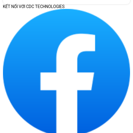
KẾT NỐI VỚI CDC TECHNOLOGIES
Cổng kết nối linh hoạt
Lenovo ThinkCentre M70t Gen 3 TWR 11TA0013VA được trang
bị nhiều cổng kết nối để người dùng có thể kết nối với các thiết
bị khác một cách linh hoạt. Đây là một số cổng kết nối được
tích hợp trên máy tính ở phần mặt trước 2x USB 3
.
2 Gen 1; 2x
USB 3.2 Gen 2; 1x USB-C 3.2 Gen 1 (15W charging); 1x
headphone / microphone combo jack (3.5mm); 1x microphone
(3.5mm) - Và cổng sau máy là 4x USB 2.0; 1x HDMI 2.1 TMDS;
2x DisplayPort 1.4; 1x Ethernet (RJ-45); 1x line-out (3.5mm).