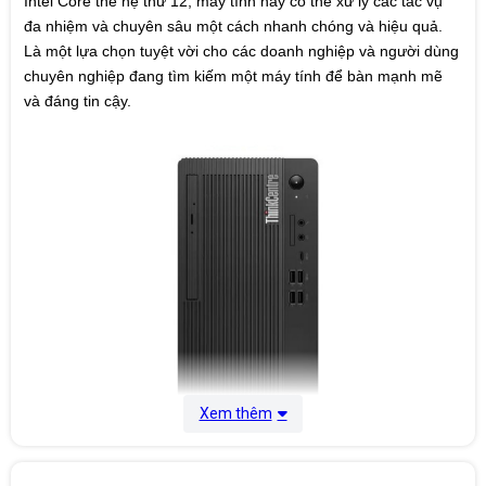
Intel Core thế hệ thứ 12, máy tính này có thể xử lý các tác vụ
height ≤ 110mm
Two M.2 slots (one for WLAN, one for SSD)
đa nhiệm và chuyên sâu một cách nhanh chóng và hiệu quả.
Là một lựa chọn tuyệt vời cho các doanh nghiệp và người dùng
Hệ điều
DOS
chuyên nghiệp đang tìm kiếm một máy tính để bàn mạnh mẽ
hành
và đáng tin cậy.
Xem thêm