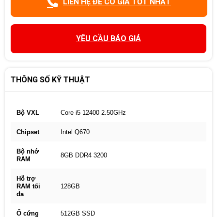
LIÊN HỆ ĐỂ CÓ GIÁ TỐT NHẤT
YÊU CẦU BÁO GIÁ
THÔNG SỐ KỸ THUẬT
Bộ VXL
Core i5 12400 2.50GHz
Chipset
Intel Q670
Bộ nhớ
8GB DDR4 3200
RAM
Hỗ trợ
RAM tối
128GB
đa
Ổ cứng
512GB SSD