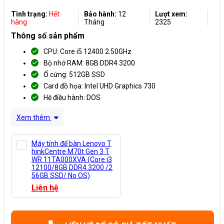
Tình trạng:
Hết
Bảo hành:
12
Lượt xem:
hàng
Tháng
2325
Thông số sản phẩm
CPU: Core i5 12400 2.50GHz
Bộ nhớ RAM: 8GB DDR4 3200
Ổ cứng: 512GB SSD
Card đồ họa: Intel UHD Graphics 730
Hệ điều hành: DOS
Xem thêm
Máy tính để bàn Lenovo T
hinkCentre M70t Gen 3 T
WR 11TA000XVA (Core i3
12100/8GB DDR4 3200 /2
56GB SSD/ No OS)
Liên hệ