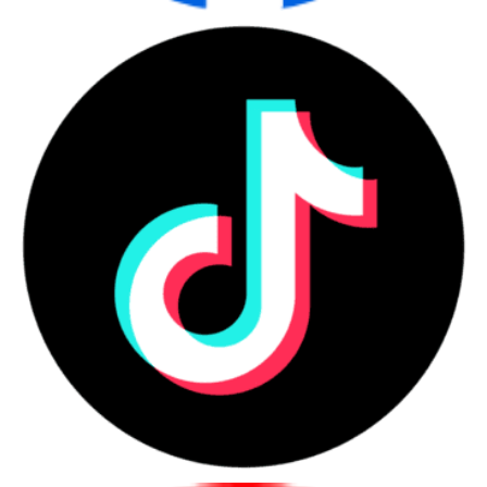
Với các cổng kết nối đa dạng như vậy, Lenovo ThinkCentre
M70t Gen 3 cho phép người dùng kết nối với nhiều thiết bị khác
nhau và hoạt động một cách linh hoạt, đáp ứng tốt các nhu cầu
làm việc và giải trí.
Liên hệ với chúng tôi để nhận báo giá sản phẩm này sớm nhất
nhé!