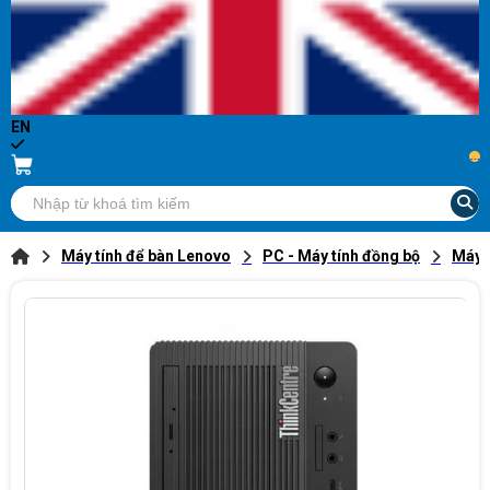
EN
...
Máy tính để bàn Lenovo
PC - Máy tính đồng bộ
Máy t