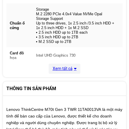
Storage
M.2 2280 PCIe 4.0x4 Value NVMe Opal
Storage Support
Chuẩn ổ
Up to three drives, 1x 2.5 inch /3.5 inch HDD +
cứng
1x 2.5 inch HDD + 1x M.2 SSD
• 2.5 inch HDD up to 1TB each
• 3.5 inch HDD up to 2TB
• M.2 SSD up to 2TB
Card đồ
Intel UHD Graphics 730
họa
Xem tất cả
Kết nối
WLAN + Bluetooth
không dây
Intel 9560, 11ac 2x2 + BT5.0
1x HDMI 2.1 TMDS
THÔNG TIN SẢN PHẨM
2x DisplayPort 1.4
Cổng giao
4x USB 2.0
tiếp sau
1x Ethernet (RJ-45)
1x line-out (3.5mm)
Lenovo ThinkCentre M70t Gen 3 TWR 11TA0013VA là một máy
One PCIe 4.0 x16, full-height, length ≤ 209mm,
tính để bàn cao cấp của Lenovo, được thiết kế cho doanh
height ≤ 117.5mm
Khe cắm
nghiệp và người dùng chuyên nghiệp. Được trang bị bộ xử lý
Two PCIe 3.0 x1, full-height, length ≤ 185mm,
mở rộng