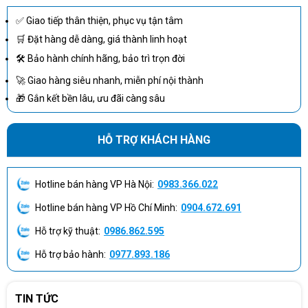
✅ Giao tiếp thân thiện, phục vụ tận tâm
🛒 Đặt hàng dễ dàng, giá thành linh hoạt
🛠 Bảo hành chính hãng, bảo trì trọn đời
🚀 Giao hàng siêu nhanh, miễn phí nội thành
🎁 Gắn kết bền lâu, ưu đãi càng sâu
HỖ TRỢ KHÁCH HÀNG
Hotline bán hàng VP Hà Nội:
0983.366.022
Hotline bán hàng VP Hồ Chí Minh:
0904.672.691
Hỗ trợ kỹ thuật:
0986.862.595
Cấu hình, hiệu suất mạnh mẽ đa nhiệm
Hỗ trợ bảo hành:
0977.893.186
Máy tính để bàn Lenovo
ThinkCentre M70t Gen 3 TWR
11TA0013VA được trang bị những cấu hình mạnh mẽ để đáp
ứng nhu cầu sử dụng đa nhiệm và xử lý tác vụ nặng của người
TIN TỨC