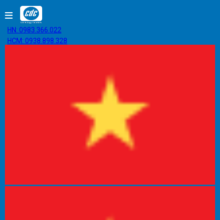
HN: 0983.366.022
HCM: 0938.898.328