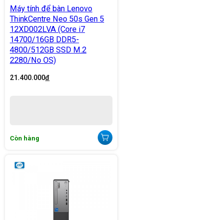
Máy tính để bàn Lenovo
ThinkCentre Neo 50s Gen 5
12XD002LVA (Core i7
14700/16GB DDR5-
4800/512GB SSD M.2
2280/No OS)
21.400.000
đ
Còn hàng