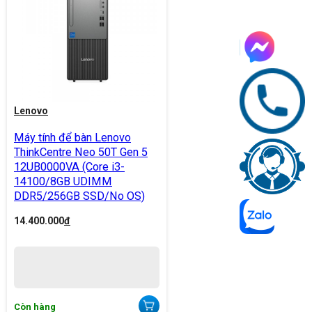
Lenovo
Máy tính để bàn Lenovo
ThinkCentre Neo 50T Gen 5
12UB0000VA (Core i3-
14100/8GB UDIMM
DDR5/256GB SSD/No OS)
14.400.000
đ
Còn hàng