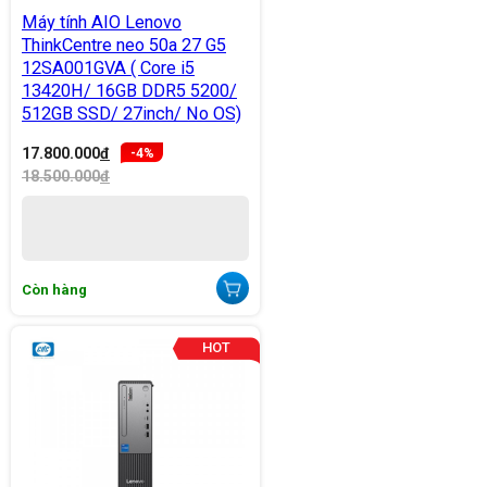
Máy tính AIO Lenovo
ThinkCentre neo 50a 27 G5
12SA001GVA ( Core i5
13420H/ 16GB DDR5 5200/
512GB SSD/ 27inch/ No OS)
17.800.000
đ
-4%
18.500.000
đ
Còn hàng