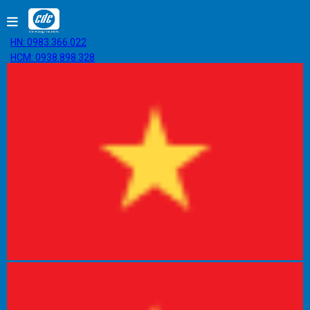
HN: 0983.366.022
HCM: 0938.898.328