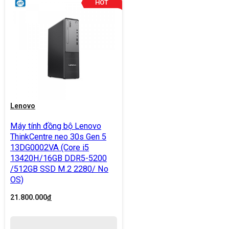
Lenovo
Máy tính đồng bộ Lenovo
ThinkCentre neo 30s Gen 5
13DG0002VA (Core i5
13420H/16GB DDR5-5200
/512GB SSD M.2 2280/ No
OS)
21.800.000
đ