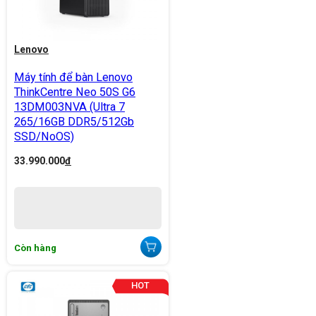
Lenovo
Máy tính để bàn Lenovo
ThinkCentre Neo 50S G6
13DM003NVA (Ultra 7
265/16GB DDR5/512Gb
SSD/NoOS)
33.990.000
đ
Còn hàng