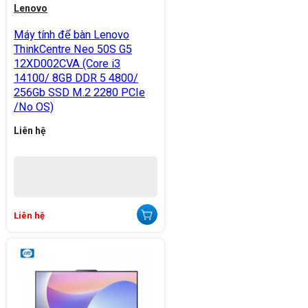
Lenovo
Máy tính để bàn Lenovo
ThinkCentre Neo 50S G5
12XD002CVA (Core i3
14100/ 8GB DDR 5 4800/
256Gb SSD M.2 2280 PCIe
/No OS)
Liên hệ
Liên hệ