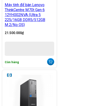
Máy tính để bàn Lenovo
ThinkCentre M70t Gen 6
12YH002NVA (Ultra 5
225/16GB DDR5/512GB
M.2/No OS)
21.500.000
đ
Còn hàng