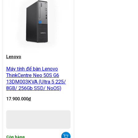
Lenovo
Máy tính để bàn Lenovo
ThinkCentre Neo 50S G6
13DM003KVA (Ultra 5 225/
8GB/ 256Gb SSD/ NoOS)
17.900.000
đ
Còn hàng