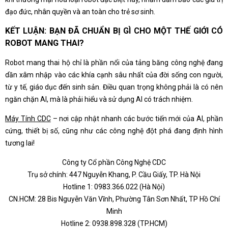
đạo đức, nhân quyền và an toàn cho trẻ sơ sinh.
KẾT LUẬN: BẠN ĐÃ CHUẨN BỊ GÌ CHO MỘT THẾ GIỚI CÓ
ROBOT MANG THAI?
Robot mang thai hộ chỉ là phần nổi của tảng băng công nghệ đang
dần xâm nhập vào các khía cạnh sâu nhất của đời sống con người,
từ y tế, giáo dục đến sinh sản. Điều quan trọng không phải là có nên
ngăn chặn AI, mà là phải hiểu và sử dụng AI có trách nhiệm.
Máy Tính CDC
– nơi cập nhật nhanh các bước tiến mới của AI, phần
cứng, thiết bị số, cũng như các công nghệ đột phá đang định hình
tương lai!
Công ty Cổ phần Công Nghệ CDC
Trụ sở chính: 447 Nguyễn Khang, P. Cầu Giấy, TP. Hà Nội
Hotline 1: 0983.366.022 (Hà Nội)
CN.HCM: 28 Bis Nguyễn Văn Vĩnh, Phường Tân Sơn Nhất, TP Hồ Chí
Minh
Hotline 2: 0938.898.328 (TP.HCM)