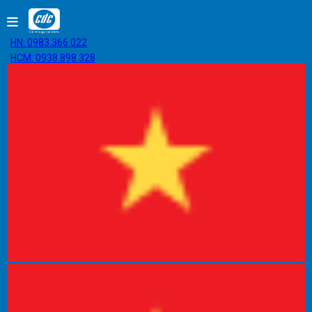
HN: 0983.366.022
HCM: 0938.898.328