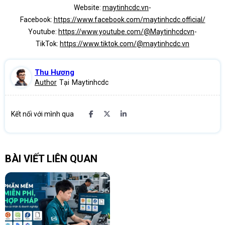
Website:
maytinhcdc.vn
-
Facebook:
https://www.facebook.com/maytinhcdc.official/
Youtube:
https://www.youtube.com/@Maytinhcdcvn
-
TikTok:
https://www.tiktok.com/@maytinhcdc.vn
Thu Hương
Author
Tại
Maytinhcdc
Kết nối với mình qua
BÀI VIẾT LIÊN QUAN