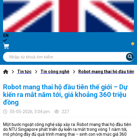
EN
...
Tin tức
Tin công nghệ
Robot mang thai hộ đầu tiên t
Robot mang thai hộ đầu tiên thế giới – Dự
kiến ra mắt năm tới, giá khoảng 360 triệu
đồng
05-05-2026, 3:04 pm
227
Một bước ngoặt công nghệ sắp xảy ra: Robot mang thai hộ đầu tiên
do NTU Singapore phát triển dự kiến ra mắt trong vòng 1 năm tới,
mô phỏng đầy đủ quá trình mang thai – sinh con với mức giá 360