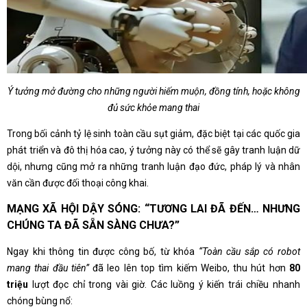
Ý tưởng mở đường cho những người hiếm muộn, đồng tính, hoặc không
đủ sức khỏe mang thai
Trong bối cảnh tỷ lệ sinh toàn cầu sụt giảm, đặc biệt tại các quốc gia
phát triển và đô thị hóa cao, ý tưởng này có thể sẽ gây tranh luận dữ
dội, nhưng cũng mở ra những tranh luận đạo đức, pháp lý và nhân
văn cần được đối thoại công khai.
MẠNG XÃ HỘI DẬY SÓNG: “TƯƠNG LAI ĐÃ ĐẾN… NHƯNG
CHÚNG TA ĐÃ SẴN SÀNG CHƯA?”
Ngay khi thông tin được công bố, từ khóa
“Toàn cầu sắp có robot
mang thai đầu tiên”
đã leo lên top tìm kiếm Weibo, thu hút hơn
80
triệu
lượt đọc chỉ trong vài giờ. Các luồng ý kiến trái chiều nhanh
chóng bùng nổ: