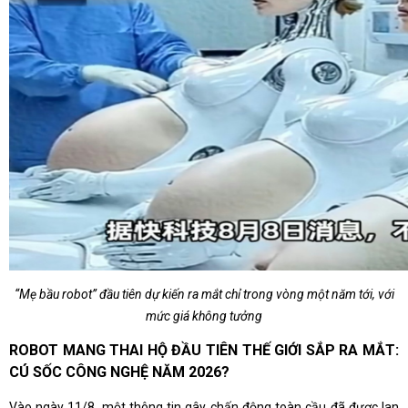
“Mẹ bầu robot” đầu tiên dự kiến ra mắt chỉ trong vòng một năm tới, với
mức giá không tưởng
ROBOT MANG THAI HỘ ĐẦU TIÊN THẾ GIỚI SẮP RA MẮT:
CÚ SỐC CÔNG NGHỆ NĂM 2026?
Vào ngày 11/8, một thông tin gây chấn động toàn cầu đã được lan