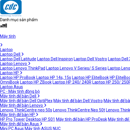
Danh mục sản phẩm
Máy tính
Laptop
Laptop Dell
Laptop Dell Latitude
Laptop Dell Inspiron
Laptop Dell Vostro
Laptop Dell
Laptop Lenovo
Laptop Lenovo ThinkPad
Laptop Lenovo V Series/ S Series
Laptop Leno
Laptop HP
Laptop HP ProBook
Laptop HP 14s, 15s
Laptop HP EliteBook
HP EliteBoo
OmniBook
Laptop HP ZBook
Laptop HP 240/ 240R
Laptop HP 250/ 250
Laptop Asus
PC - Máy tính đồng bộ
Máy tính để bàn Dell
Máy tính để bàn Dell OptiPlex
Máy tính để bàn Dell Vostro
Máy tính để bà
Máy tính để bàn Lenovo
Lenovo ThinkCentre neo 50s
Lenovo ThinkCentre Neo 50t
Lenovo Thin
Máy tính để bàn HP
HP Pro Tower
Desktop HP S01
Máy tính để bàn HP ProDesk
Máy tính để
Máy tính để bàn Asus
Mini PC Asus
Máy tính ASUS NUC