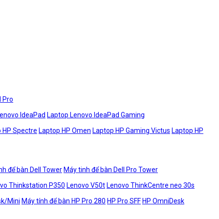
l Pro
Lenovo IdeaPad
Laptop Lenovo IdeaPad Gaming
 HP Spectre
Laptop HP Omen
Laptop HP Gaming Victus
Laptop HP
nh để bàn Dell Tower
Máy tinh để bàn Dell Pro Tower
vo Thinkstation P350
Lenovo V50t
Lenovo ThinkCentre neo 30s
sk/Mini
Máy tính để bàn HP Pro 280
HP Pro SFF
HP OmniDesk