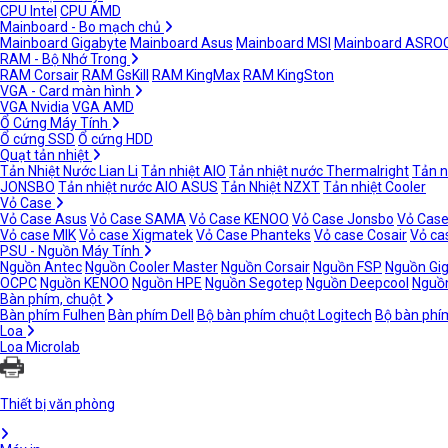
CPU Intel
CPU AMD
Mainboard - Bo mạch chủ
Mainboard Gigabyte
Mainboard Asus
Mainboard MSI
Mainboard ASRO
RAM - Bộ Nhớ Trong
RAM Corsair
RAM GsKill
RAM KingMax
RAM KingSton
VGA - Card màn hình
VGA Nvidia
VGA AMD
Ổ Cứng Máy Tính
Ổ cứng SSD
Ổ cứng HDD
Quạt tản nhiệt
Tản Nhiệt Nước Lian Li
Tản nhiệt AIO
Tản nhiệt nước Thermalright
Tản n
JONSBO
Tản nhiệt nước AIO ASUS
Tản Nhiệt NZXT
Tản nhiệt Cooler
Vỏ Case
Vỏ Case Asus
Vỏ Case SAMA
Vỏ Case KENOO
Vỏ Case Jonsbo
Vỏ Case
Vỏ case MIK
Vỏ case Xigmatek
Vỏ Case Phanteks
Vỏ case Cosair
Vỏ ca
PSU - Nguồn Máy Tính
Nguồn Antec
Nguồn Cooler Master
Nguồn Corsair
Nguồn FSP
Nguồn Gi
OCPC
Nguồn KENOO
Nguồn HPE
Nguồn Segotep
Nguồn Deepcool
Nguồn
Bàn phím, chuột
Bàn phím Fulhen
Bàn phím Dell
Bộ bàn phím chuột Logitech
Bộ bàn phí
Loa
Loa Microlab
Thiết bị văn phòng