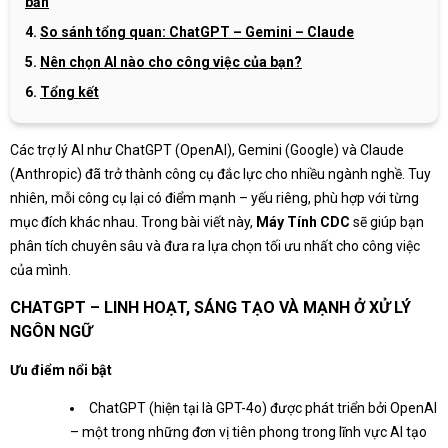
bản
So sánh tổng quan: ChatGPT – Gemini – Claude
Nên chọn AI nào cho công việc của bạn?
Tổng kết
Các trợ lý AI như ChatGPT (OpenAI), Gemini (Google) và Claude
(Anthropic) đã trở thành công cụ đắc lực cho nhiều ngành nghề. Tuy
nhiên, mỗi công cụ lại có điểm mạnh – yếu riêng, phù hợp với từng
mục đích khác nhau. Trong bài viết này,
Máy Tính CDC
sẽ giúp bạn
phân tích chuyên sâu và đưa ra lựa chọn tối ưu nhất cho công việc
của mình.
CHATGPT – LINH HOẠT, SÁNG TẠO VÀ MẠNH Ở XỬ LÝ
NGÔN NGỮ
Ưu điểm nổi bật
ChatGPT (hiện tại là GPT-4o) được phát triển bởi OpenAI
– một trong những đơn vị tiên phong trong lĩnh vực AI tạo