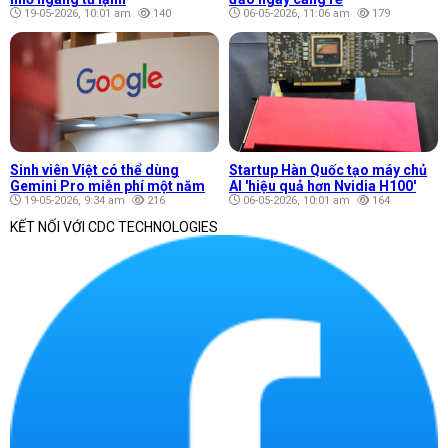
19-05-2026, 10:01 am
140
06-05-2026, 11:06 am
179
Sinh viên Việt có thể dùng
Startup Hàn Quốc tạo máy chủ
Gemini Pro miễn phí một năm
AI 'hiệu quả hơn Nvidia H100'
19-05-2026, 9:34 am
216
06-05-2026, 10:01 am
164
KẾT NỐI VỚI CDC TECHNOLOGIES