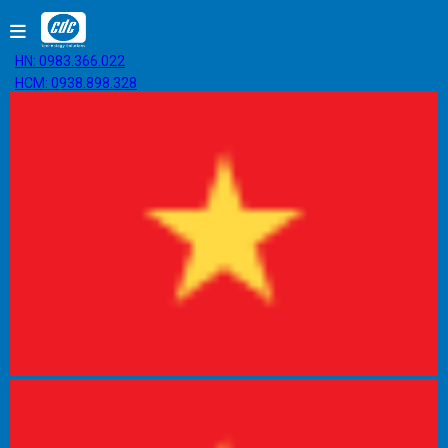
HN: 0983.366.022
HCM: 0938.898.328