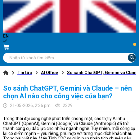
EN
...
Tin tức
AI Office
So sánh ChatGPT, Gemini và Claude
So sánh ChatGPT, Gemini và Claude – nên
chọn AI nào cho công việc của bạn?
21-05-2026, 2:36 pm
2329
Trong thời đại công nghệ phát triển chóng mặt, các trợ lý AI như
ChatGPT (OpenAI), Gemini (Google) và Claude (Anthropic) đã trở
thành công cụ đắc lực cho nhiều ngành nghề. Tuy nhiên, mỗi công cụ
lại có điểm mạnh – yếu riêng, phù hợp với từng mục đích khác nhau.
Trong bài viết này, Máy Tính CDC sẽ giúp bạn phân tích chuyên sâu