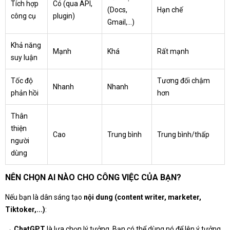
Tích hợp
Có (qua API,
(Docs,
Hạn chế
công cụ
plugin)
Gmail,...)
Khả năng
Mạnh
Khá
Rất mạnh
suy luận
Tốc độ
Tương đối chậm
Nhanh
Nhanh
phản hồi
hơn
Thân
thiện
Cao
Trung bình
Trung bình/thấp
người
dùng
NÊN CHỌN AI NÀO CHO CÔNG VIỆC CỦA BẠN?
Nếu bạn là dân sáng tạo
nội dung (content writer, marketer,
Tiktoker,...)
:
→
ChatGPT
là lựa chọn lý tưởng. Bạn có thể dùng nó để lên ý tưởng,