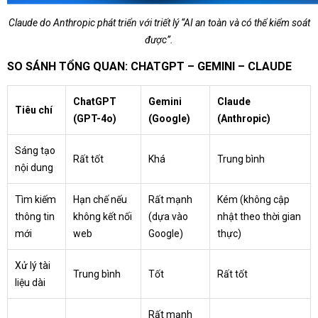
Claude do Anthropic phát triển với triết lý “AI an toàn và có thể kiểm soát
được”.
SO SÁNH TỔNG QUAN: CHATGPT – GEMINI – CLAUDE
ChatGPT
Gemini
Claude
Tiêu chí
(GPT-4o)
(Google)
(Anthropic)
Sáng tạo
Rất tốt
Khá
Trung bình
nội dung
Tìm kiếm
Hạn chế nếu
Rất mạnh
Kém (không cập
thông tin
không kết nối
(dựa vào
nhật theo thời gian
mới
web
Google)
thực)
Xử lý tài
Trung bình
Tốt
Rất tốt
liệu dài
Rất mạnh