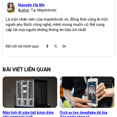
Nguyễn Hà My
Author
Tại
Maytinhcdc
Là một nhân viên của maytinhcdc.vn, đồng thời cũng là một
người yêu thích công nghệ, mình mong muốn có thể cung
cấp tới mọi người những thông tin hữu ích nhất
Kết nối với mình qua
BÀI VIẾT LIÊN QUAN
Máy tính AI siêu tiết kiệm điện
Dịch vụ tạo deepfake để lừa
nhỏ ngang tủ lạnh
đảo ngày càng rẻ