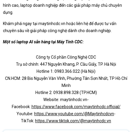
hình cao, laptop doanh nghiệp đến các giải pháp máy chủ chuyên
dụng.
Khám phá ngay tại maytinhcdc.vn hoặc liên hệ để được tư vấn
chuyên sâu về giải pháp công nghệ dành cho doanh nghiệp.
Một số laptop AI sẵn hàng tại Máy Tính CDC:
Công ty Cổ phần Công Nghệ CDC
Trụ sở chính: 447 Nguyễn Khang, P. Cầu Giấy, TP. Hà Nội
Hotline 1: 0983.366.022 (Hà Nội)
CN.HCM: 28 Bis Nguyễn Văn Vĩnh, Phường Tân Sơn Nhất, TP Hồ Chí
Minh
Hotline 2: 0938.898.328 (TP.HCM)
Website: maytinhcdc.vn-
Facebook:
https://www.facebook.com/maytinhcdc.official/
Youtube:
https://www.youtube.com/@Maytinhcdcvn
-
TikTok:
https://www.tiktok.com/@maytinhcdc.vn