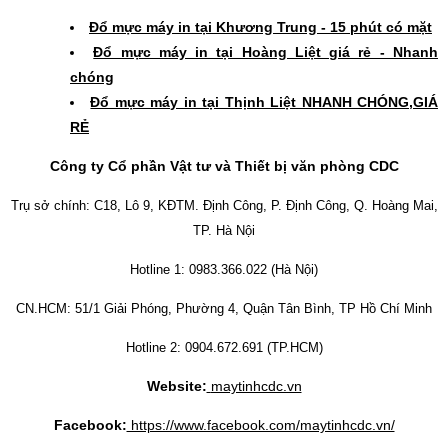
Đổ mực máy in tại Khương Trung - 15 phút có mặt
Đổ mực máy in tại Hoàng Liệt giá rẻ - Nhanh
chóng
Đổ mực máy in tại Thịnh Liệt NHANH CHÓNG,GIÁ
RẺ
Công ty Cổ phần Vật tư và Thiết bị văn phòng CDC
Trụ sở chính: C18, Lô 9, KĐTM. Định Công, P. Định Công, Q. Hoàng Mai,
TP. Hà Nội
Hotline 1: 0983.366.022 (Hà Nội)
CN.HCM: 51/1 Giải Phóng, Phường 4, Quận Tân Bình, TP Hồ Chí Minh
Hotline 2: 0904.672.691 (TP.HCM)
Website:
maytinhcdc.vn
Facebook:
https://www.facebook.com/maytinhcdc.vn/