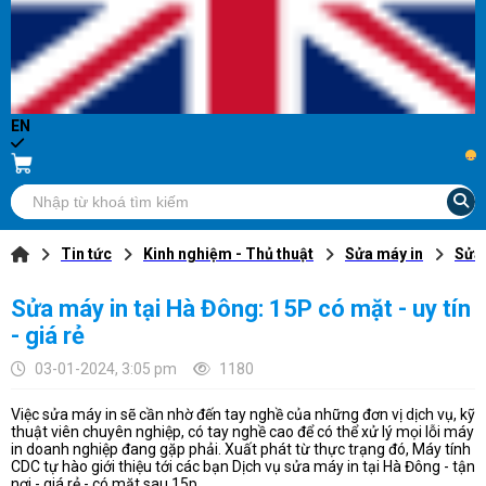
EN
...
Tin tức
Kinh nghiệm - Thủ thuật
Sửa máy in
Sửa 
Sửa máy in tại Hà Đông: 15P có mặt - uy tín
- giá rẻ
03-01-2024, 3:05 pm
1180
Việc sửa máy in sẽ cần nhờ đến tay nghề của những đơn vị dịch vụ, kỹ
thuật viên chuyên nghiệp, có tay nghề cao để có thể xử lý mọi lỗi máy
in doanh nghiệp đang gặp phải. Xuất phát từ thực trạng đó, Máy tính
CDC tự hào giới thiệu tới các bạn Dịch vụ sửa máy in tại Hà Đông - tận
nơi - giá rẻ - có mặt sau 15p.