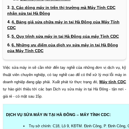
3. Các dòng máy in trên thị trường mà Máy Tính CDC
nhận sửa tại Hà Đông
4. Bảng giá sửa chữa máy in tại Hà Đông của Máy Tính
CDC
5. Quy trình sửa máy in tại Hà Đông của máy Tính CDC
6. Những ưu điểm của dịch vụ sửa máy in tại Hà Đông
của Máy Tính CDC
Việc sửa máy in sẽ cần nhờ đến tay nghề của những đơn vị dịch vụ, kỹ
thuật viên chuyên nghiệp, có tay nghề cao để có thể xử lý mọi lỗi máy in
Máy tính CDC
doanh nghiệp đang gặp phải. Xuất phát từ thực trạng đó,
tự hào giới thiệu tới các bạn Dịch vụ sửa máy in tại Hà Đông - tận nơi -
giá rẻ - có mặt sau 15p.
DỊCH VỤ SỬA MÁY IN TẠI HÀ ĐÔNG – MÁY TÍNH CDC:
Trụ sở chính: C18, Lô 9, KĐTM. Định Công, P. Định Công, 