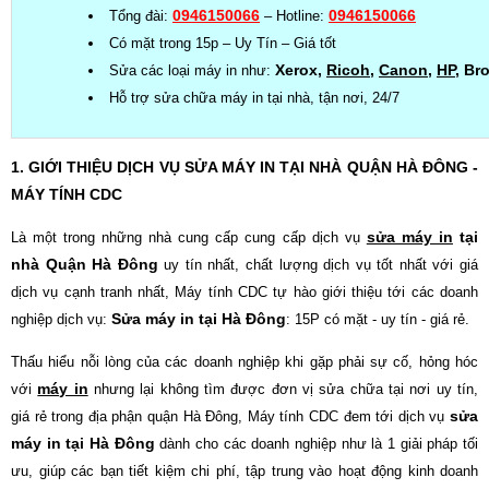
0946150066
0946150066
Tổng đài:
– Hotline:
Có mặt trong 15p – Uy Tín – Giá tốt
Xerox,
Ricoh
,
Canon
,
HP
, Br
Sửa các loại máy in như:
Hỗ trợ sửa chữa máy in tại nhà, tận nơi, 24/7
1. GIỚI THIỆU DỊCH VỤ SỬA MÁY IN TẠI NHÀ QUẬN HÀ ĐÔNG -
MÁY TÍNH CDC
sửa máy in
tại
Là một trong những nhà cung cấp cung cấp dịch vụ
nhà Quận Hà Đông
uy tín nhất, chất lượng dịch vụ tốt nhất với giá
dịch vụ cạnh tranh nhất, Máy tính CDC tự hào giới thiệu tới các doanh
Sửa máy in tại Hà Đông
nghiệp dịch vụ:
: 15P có mặt - uy tín - giá rẻ.
Thấu hiểu nỗi lòng của các doanh nghiệp khi gặp phải sự cố, hỏng hóc
máy in
với
nhưng lại không tìm được đơn vị sửa chữa tại nơi uy tín,
sửa
giá rẻ trong địa phận quận Hà Đông, Máy tính CDC đem tới dịch vụ
máy in tại Hà Đông
dành cho các doanh nghiệp như là 1 giải pháp tối
ưu, giúp các bạn tiết kiệm chi phí, tập trung vào hoạt động kinh doanh