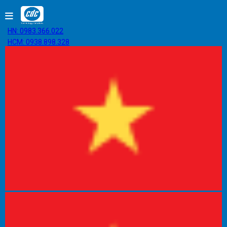
HN: 0983.366.022
HCM: 0938.898.328