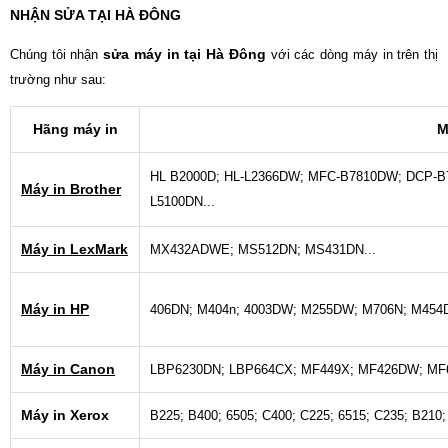
NHẬN SỬA TẠI HÀ ĐÔNG
sửa máy in tại Hà Đông
Chúng tôi nhận
với các dòng máy in trên thị
trường như sau:
Hãng máy in
M
HL B2000D; HL-L2366DW; MFC-B7810DW; DCP-B7
Máy in Brother
L5100DN...
Máy in LexMark
MX432ADWE; MS512DN; MS431DN...
Máy in HP
406DN; M404n; 4003DW; M255DW; M706N; M454
Máy in Canon
LBP6230DN; LBP664CX; MF449X; MF426DW; MF
Máy in Xerox
B225; B400; 6505; C400; C225; 6515; C235; B210;