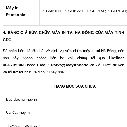
Máy in
KX-MB1660; KX-MB2260; KX-FL3090; KX-FL4190;
Parasonic
4. BẢNG GIÁ SỬA CHỮA MÁY IN TẠI HÀ ĐÔNG CỦA MÁY TÍNH
CDC
Để nhận báo giá tốt nhất về dịch vụ sửa chữa máy in tại Hà Đông, các
Hotline:
bạn hãy nhanh chóng liên hệ với chúng tôi qua
0946150066
Email: Datva@maytinhcdc.vn
hoặc
để được tư vấn
và hỗ trợ tốt nhất về dịch vụ này nhé.
HẠNG MỤC SỬA CHỮA
Bảo dưỡng máy in
Cài đặt máy in
Thay gạt mực máy in