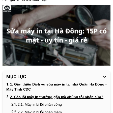
MỤC LỤC
1. Giới thiệu Dịch vụ sửa máy in tại nhà Quận Hà Đông -
Máy Tính CDC
2. Các lỗi máy in thường gặp mà chúng tôi nhận sửa?
2.1. Máy in bị lỗi phần cứng
2.2. Máy in bị lỗi phần mềm