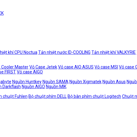
CK
hiệt khí CPU Noctua
Tản nhiệt nước ID-COOLING
Tản nhiệt khí VALKYRIE
 Cooler Master
Vỏ Case Jetek
Vỏ case AIO ASUS
Vỏ case MSI
Vỏ case
se FIRST
Vỏ case AIGO
gabyte
Nguồn Huntkey
Nguồn SAMA
Nguồn Xigmatek
Nguồn Asus
Nguồ
 Darkflash
Nguồn AIGO
Nguồn MIK
m chuột Fuhlen
Bộ chuột phím DELL
Bộ bàn phím chuột Logitech
Chuột m