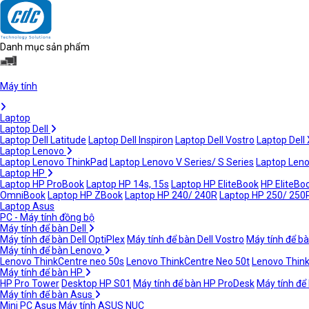
Danh mục sản phẩm
Máy tính
Laptop
Laptop Dell
Laptop Dell Latitude
Laptop Dell Inspiron
Laptop Dell Vostro
Laptop Dell
Laptop Lenovo
Laptop Lenovo ThinkPad
Laptop Lenovo V Series/ S Series
Laptop Leno
Laptop HP
Laptop HP ProBook
Laptop HP 14s, 15s
Laptop HP EliteBook
HP EliteBoo
OmniBook
Laptop HP ZBook
Laptop HP 240/ 240R
Laptop HP 250/ 250
Laptop Asus
PC - Máy tính đồng bộ
Máy tính để bàn Dell
Máy tính để bàn Dell OptiPlex
Máy tính để bàn Dell Vostro
Máy tính để bà
Máy tính để bàn Lenovo
Lenovo ThinkCentre neo 50s
Lenovo ThinkCentre Neo 50t
Lenovo Thin
Máy tính để bàn HP
HP Pro Tower
Desktop HP S01
Máy tính để bàn HP ProDesk
Máy tính để
Máy tính để bàn Asus
Mini PC Asus
Máy tính ASUS NUC