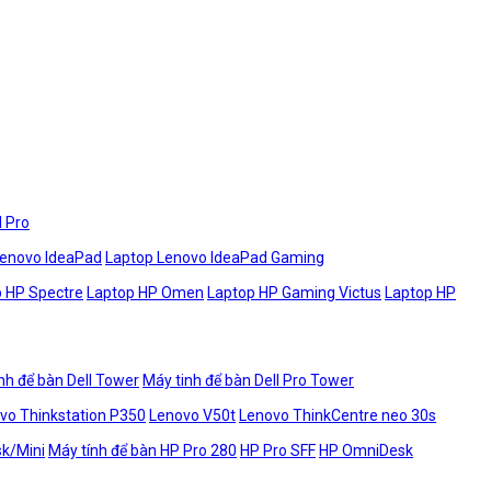
l Pro
Lenovo IdeaPad
Laptop Lenovo IdeaPad Gaming
 HP Spectre
Laptop HP Omen
Laptop HP Gaming Victus
Laptop HP
nh để bàn Dell Tower
Máy tinh để bàn Dell Pro Tower
vo Thinkstation P350
Lenovo V50t
Lenovo ThinkCentre neo 30s
sk/Mini
Máy tính để bàn HP Pro 280
HP Pro SFF
HP OmniDesk