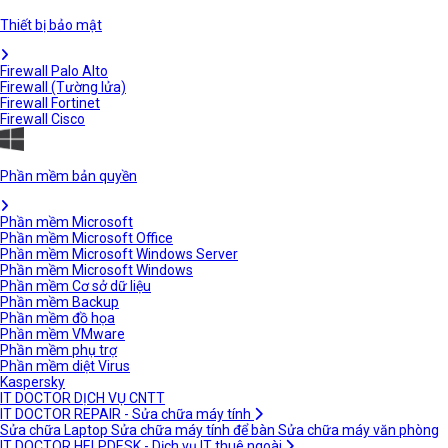
Thiết bị bảo mật
Firewall Palo Alto
Firewall (Tường lửa)
Firewall Fortinet
Firewall Cisco
Phần mềm bản quyền
Phần mềm Microsoft
Phần mềm Microsoft Office
Phần mềm Microsoft Windows Server
Phần mềm Microsoft Windows
Phần mềm Cơ sở dữ liệu
Phần mềm Backup
Phần mềm đồ họa
Phần mềm VMware
Phần mềm phụ trợ
Phần mềm diệt Virus
Kaspersky
IT DOCTOR DỊCH VỤ CNTT
IT DOCTOR REPAIR - Sửa chữa máy tính
Sửa chữa Laptop
Sửa chữa máy tính để bàn
Sửa chữa máy văn phòng
IT DOCTOR HELPDESK - Dịch vụ IT thuê ngoài