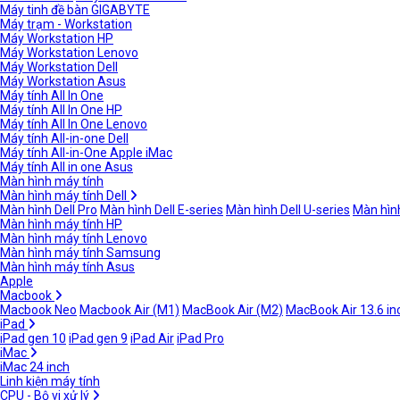
Máy tinh đề bàn GIGABYTE
Máy trạm - Workstation
Máy Workstation HP
Máy Workstation Lenovo
Máy Workstation Dell
Máy Workstation Asus
Máy tính All In One
Máy tính All In One HP
Máy tính All In One Lenovo
Máy tính All-in-one Dell
Máy tính All-in-One Apple iMac
Máy tính All in one Asus
Màn hình máy tính
Màn hình máy tính Dell
Màn hình Dell Pro
Màn hình Dell E-series
Màn hình Dell U-series
Màn hình
Màn hình máy tính HP
Màn hình máy tính Lenovo
Màn hình máy tính Samsung
Màn hình máy tính Asus
Apple
Macbook
Macbook Neo
Macbook Air (M1)
MacBook Air (M2)
MacBook Air 13.6 in
iPad
iPad gen 10
iPad gen 9
iPad Air
iPad Pro
iMac
iMac 24 inch
Linh kiện máy tính
CPU - Bộ vi xử lý