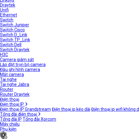
Linksys
Draytek
Unifi
Ethernet
Switch
Switch Juniper
Switch Cisco
Switch D_Link
Switch TP_Link
Switch Dell
Switch Draytek
H3C
Camera giám sát
Lắp đặt trọn bộ camera
Đầu ghi hình camera
Mắt camera
Tai nghe
Tai nghe Jabra
Router
Router Draytek
Điện thoại
Điện thoại IP
Điện thoại IP Grandstream
Điện thoại ip kéo dài
Điện thoại ip wifi không 
Tổng đài điện thoại
Tổng đài IP
Tổng đài Xorcom
Máy chiếu
Phụ kiện