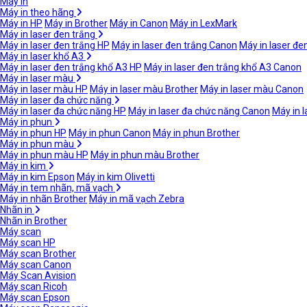
Máy in
Máy in theo hãng
Máy in HP
Máy in Brother
Máy in Canon
Máy in LexMark
Máy in laser đen trắng
Máy in laser đen trắng HP
Máy in laser đen trắng Canon
Máy in laser đe
Máy in laser khổ A3
Máy in laser đen trắng khổ A3 HP
Máy in laser đen trắng khổ A3 Canon
Máy in laser màu
Máy in laser màu HP
Máy in laser màu Brother
Máy in laser màu Canon
Máy in laser đa chức năng
Máy in laser đa chức năng HP
Máy in laser đa chức năng Canon
Máy in 
Máy in phun
Máy in phun HP
Máy in phun Canon
Máy in phun Brother
Máy in phun màu
Máy in phun màu HP
Máy in phun màu Brother
Máy in kim
Máy in kim Epson
Máy in kim Olivetti
Máy in tem nhãn, mã vạch
Máy in nhãn Brother
Máy in mã vạch Zebra
Nhãn in
Nhãn in Brother
Máy scan
Máy scan HP
Máy scan Brother
Máy scan Canon
Máy Scan Avision
Máy scan Ricoh
Máy scan Epson