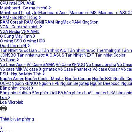
CPU Intel
CPU AMD
Mainboard - Bo mạch chủ
Mainboard Gigabyte
Mainboard Asus
Mainboard MSI
Mainboard ASRO
RAM - Bộ Nhớ Trong
RAM Corsair
RAM GsKill
RAM KingMax
RAM KingSton
VGA - Card màn hình
VGA Nvidia
VGA AMD
Ổ Cứng Máy Tính
Ổ cứng SSD
Ổ cứng HDD
Quạt tản nhiệt
Tản Nhiệt Nước Lian Li
Tản nhiệt AIO
Tản nhiệt nước Thermalright
Tản n
JONSBO
Tản nhiệt nước AIO ASUS
Tản Nhiệt NZXT
Tản nhiệt Cooler
Vỏ Case
Vỏ Case Asus
Vỏ Case SAMA
Vỏ Case KENOO
Vỏ Case Jonsbo
Vỏ Case
Vỏ case MIK
Vỏ case Xigmatek
Vỏ Case Phanteks
Vỏ case Cosair
Vỏ ca
PSU - Nguồn Máy Tính
Nguồn Antec
Nguồn Cooler Master
Nguồn Corsair
Nguồn FSP
Nguồn Gi
OCPC
Nguồn KENOO
Nguồn HPE
Nguồn Segotep
Nguồn Deepcool
Nguồn
Bàn phím, chuột
Bàn phím Fulhen
Bàn phím Dell
Bộ bàn phím chuột Logitech
Bộ bàn phí
Loa
Loa Microlab
Thiết bị văn phòng