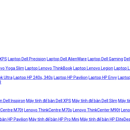
 XPS
Laptop Dell Precision
Laptop Dell AlienWare
Laptop Dell Gaming
Del
vo Yoga Slim
Laptop Lenovo ThinkBook
Laptop Lenovo Legion
Laptop 
k Ultra
Laptop HP 240s, 340s
Laptop HP Pavilion
Laptop HP Envy
Laptop
R
n Dell Inspiron
Máy tính để bàn Dell XPS
Máy tính để bàn Dell Slim
Máy tí
kCentre M70t
Lenovo ThinkCentre M70s
Lenovo ThinkCenter M90t
Leno
 bàn HP Pavilion
Máy tính để bàn HP Pro Mini
Máy tính để bàn HP EliteDe