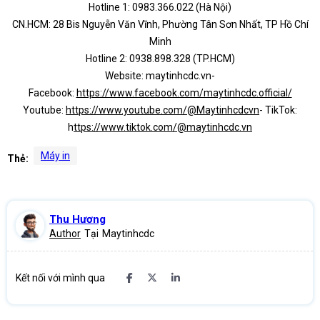
Hotline 1: 0983.366.022 (Hà Nội)
CN.HCM: 28 Bis Nguyễn Văn Vĩnh, Phường Tân Sơn Nhất, TP Hồ Chí
Minh
Hotline 2: 0938.898.328 (TP.HCM)
Website: maytinhcdc.vn-
Facebook:
https://www.facebook.com/maytinhcdc.official/
Youtube:
https://www.youtube.com/@Maytinhcdcvn
- TikTok:
h
ttps://www.tiktok.com/@maytinhcdc.vn
Máy in
Thẻ:
Thu Hương
Author
Tại
Maytinhcdc
Kết nối với mình qua