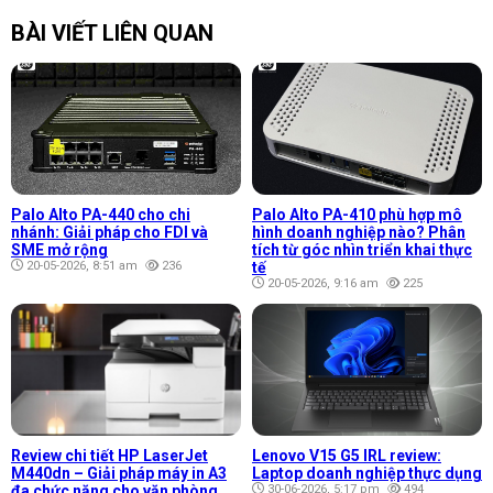
BÀI VIẾT LIÊN QUAN
Palo Alto PA-440 cho chi
Palo Alto PA-410 phù hợp mô
nhánh: Giải pháp cho FDI và
hình doanh nghiệp nào? Phân
SME mở rộng
tích từ góc nhìn triển khai thực
20-05-2026, 8:51 am
236
tế
20-05-2026, 9:16 am
225
Review chi tiết HP LaserJet
Lenovo V15 G5 IRL review:
M440dn – Giải pháp máy in A3
Laptop doanh nghiệp thực dụng
đa chức năng cho văn phòng
30-06-2026, 5:17 pm
494