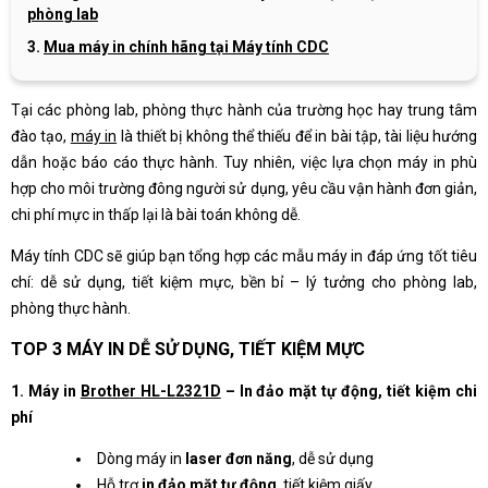
phòng lab
Mua máy in chính hãng tại Máy tính CDC
Tại các phòng lab, phòng thực hành của trường học hay trung tâm
đào tạo,
máy in
là thiết bị không thể thiếu để in bài tập, tài liệu hướng
dẫn hoặc báo cáo thực hành. Tuy nhiên, việc lựa chọn máy in phù
hợp cho môi trường đông người sử dụng, yêu cầu vận hành đơn giản,
chi phí mực in thấp lại là bài toán không dễ.
Máy tính CDC sẽ giúp bạn tổng hợp các mẫu máy in đáp ứng tốt tiêu
chí: dễ sử dụng, tiết kiệm mực, bền bỉ – lý tưởng cho phòng lab,
phòng thực hành.
TOP 3 MÁY IN DỄ SỬ DỤNG, TIẾT KIỆM MỰC
1. Máy in
Brother HL-L2321D
– In đảo mặt tự động, tiết kiệm chi
phí
Dòng máy in
laser đơn năng
, dễ sử dụng
Hỗ trợ
in đảo mặt tự động
, tiết kiệm giấy