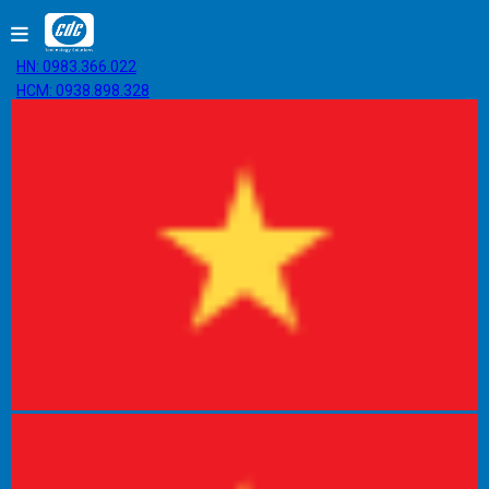
HN: 0983.366.022
HCM: 0938.898.328