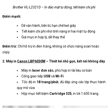
Brother HL-L2321D – In đảo mặt tự động, tiết kiệm chi phí
Điểm mạnh:
Dễ vận hành, bền bỉ, hạn chế kẹt giấy
Tiết kiệm chi phí nhờ tính năng in hai mặt tự động
Giá mực in hợp lý, dễ thay thế
Điểm trừ:
Chỉ hỗ trợ in đen trắng, không có chức năng scan hoặc
copy
2. Máy in
Canon LBP6030W
– Thiết kế nhỏ gọn, kết nối không dây
Máy in
laser đơn sắc
, phù hợp in tài liệu cơ bản
Cổng giao tiếp
USB
và
Wi-Fi
Tốc độ in
18 trang/phút
, đủ đáp ứng các lớp thực hành
quy mô vừa
Hộp mực tiết kiệm
Cartridge 325
, in tới 1.600 trang