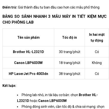
Điểm trừ:
Giá thành đầu tư ban đầu cao hơn các mẫu phổ thông
BẢNG SO SÁNH NHANH 3 MẪU MÁY IN TIẾT KIỆM MỰC
CHO PHÒNG LAB
In hai mặt
Tên sản phẩm
Tốc độ in
tự động
Brother HL-L2321D
30 trang/phút
Có
Canon LBP6030W
18 trang/phút
Không
HP LaserJet Pro 4003dn
38 trang/phút
Có
Kết luận:
Phòng lab nhỏ, in tài liệu cơ bản: chọn
Brother HL-
L2321D
hoặc
Canon LBP6030W
Phòng đông sinh viên, cần tốc độ & chia sẻ mạng: chọn