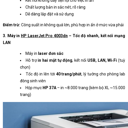
Kết nối không dây tiện lợi cho việc in ấn
Chất lượng bản in sắc nét, rõ ràng
Dễ dàng lắp đặt và sử dụng
Điểm trừ:
Công suất in không quá lớn, phù hợp in ấn ở mức vừa phải
3. Máy in
HP LaserJet Pro 4003dn
– Tốc độ nhanh, kết nối mạng
LAN
Máy in
laser đơn sắc
Hỗ trợ
in hai mặt tự động
, kết nối
USB, LAN, Wi‑Fi
(tuỳ
chọn)
Tốc độ in lên tới
40 trang/phút
, lý tưởng cho phòng lab
đông sinh viên
Hộp mực
HP 37A
– in ~8.000 trang (kèm bộ XL ~15.000
trang)