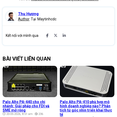
Thu Hương
Author
Tại
Maytinhcdc
Kết nối với mình qua
BÀI VIẾT LIÊN QUAN
Palo Alto PA-440 cho chi
Palo Alto PA-410 phù hợp mô
nhánh: Giải pháp cho FDI và
hình doanh nghiệp nào? Phân
SME mở rộng
tích từ góc nhìn triển khai thực
20-05-2026, 8:51 am
236
tế