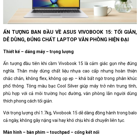
ẤN TƯỢNG BAN ĐẦU VỀ ASUS VIVOBOOK 15: TỐI GIẢN,
DỄ DÙNG, ĐÚNG CHẤT LAPTOP VĂN PHÒNG HIỆN ĐẠI
Thiết kế – dáng máy – trọng lượng
Ấn tượng đầu tiên khi cầm Vivobook 15 là cảm giác gọn nhẹ đúng
nghĩa. Thân máy dùng chất liệu nhựa cao cấp nhưng hoàn thiện
chắc chắn, không flex, không ọp ẹp – khá bất ngờ trong phân khúc
phổ thông. Tông màu bạc Cool Silver giúp máy trở nên trung tính,
phù hợp với cả môi trường học đường, văn phòng lẫn người dùng
thích phong cách tối giản.
Với trọng lượng chỉ 1.7kg, Vivobook 15 dễ dàng đồng hành trong balo
cả ngày, không gây nặng vai hay khó chịu khi di chuyển liên tục.
Màn hình – bàn phím – touchpad – cổng kết nối