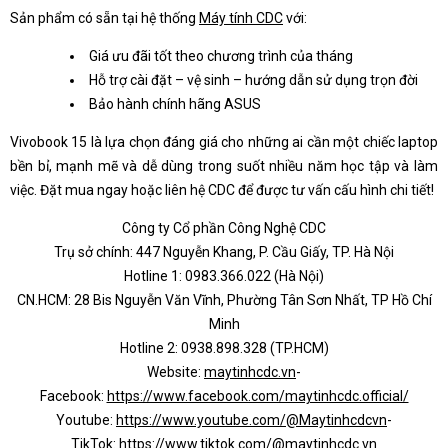
Sản phẩm có sẵn tại hệ thống
Máy tính CDC
với:
Giá ưu đãi tốt theo chương trình của tháng
Hỗ trợ cài đặt – vệ sinh – hướng dẫn sử dụng trọn đời
Bảo hành chính hãng ASUS
Vivobook 15 là lựa chọn đáng giá cho những ai cần một chiếc laptop
bền bỉ, mạnh mẽ và dễ dùng trong suốt nhiều năm học tập và làm
việc. Đặt mua ngay hoặc liên hệ CDC để được tư vấn cấu hình chi tiết!
Công ty Cổ phần Công Nghệ CDC
Trụ sở chính: 447 Nguyễn Khang, P. Cầu Giấy, TP. Hà Nội
Hotline 1: 0983.366.022 (Hà Nội)
CN.HCM: 28 Bis Nguyễn Văn Vĩnh, Phường Tân Sơn Nhất, TP Hồ Chí
Minh
Hotline 2: 0938.898.328 (TP.HCM)
Website:
maytinhcdc.vn
-
Facebook:
https://www.facebook.com/maytinhcdc.official/
Youtube:
https://www.youtube.com/@Maytinhcdcvn
-
TikTok:
https://www.tiktok.com/@maytinhcdc.vn