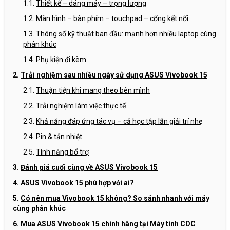
Thiết kế – dáng máy – trọng lượng
Màn hình – bàn phím – touchpad – cổng kết nối
Thông số kỹ thuật ban đầu: mạnh hơn nhiều laptop cùng
phân khúc
Phụ kiện đi kèm
Trải nghiệm sau nhiều ngày sử dụng ASUS Vivobook 15
Thuận tiện khi mang theo bên mình
Trải nghiệm làm việc thực tế
Khả năng đáp ứng tác vụ – cả học tập lẫn giải trí nhẹ
Pin & tản nhiệt
Tính năng bổ trợ
Đánh giá cuối cùng về ASUS Vivobook 15
ASUS Vivobook 15 phù hợp với ai?
Có nên mua Vivobook 15 không? So sánh nhanh với máy
cùng phân khúc
Mua ASUS Vivobook 15 chính hãng tại Máy tính CDC