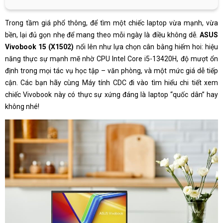
Trong tầm giá phổ thông, để tìm một chiếc laptop vừa mạnh, vừa
bền, lại đủ gọn nhẹ để mang theo mỗi ngày là điều không dễ.
ASUS
Vivobook 15 (X1502)
nổi lên như lựa chọn cân bằng hiếm hoi: hiệu
năng thực sự mạnh mẽ nhờ CPU Intel Core i5-13420H, độ mượt ổn
định trong mọi tác vụ học tập – văn phòng, và một mức giá dễ tiếp
cận. Các bạn hãy cùng Máy tính CDC đi vào tìm hiểu chi tiết xem
chiếc Vivobook này có thực sự xứng đáng là laptop “quốc dân” hay
không nhé!