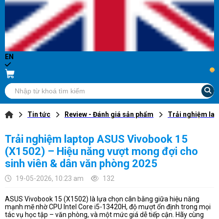
EN
...
Tin tức
Review - Đánh giá sản phẩm
Trải nghiệm lap
Trải nghiệm laptop ASUS Vivobook 15
(X1502) – Hiệu năng vượt mong đợi cho
sinh viên & dân văn phòng 2025
19-05-2026, 10:23 am
132
ASUS Vivobook 15 (X1502) là lựa chọn cân bằng giữa hiệu năng
mạnh mẽ nhờ CPU Intel Core i5-13420H, độ mượt ổn định trong mọi
tác vụ học tập – văn phòng, và một mức giá dễ tiếp cận. Hãy cùng