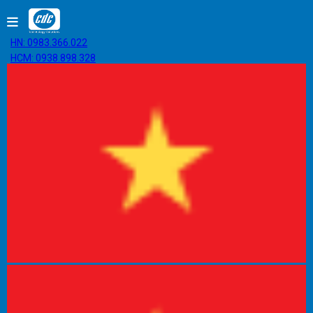
HN: 0983.366.022
HCM: 0938.898.328