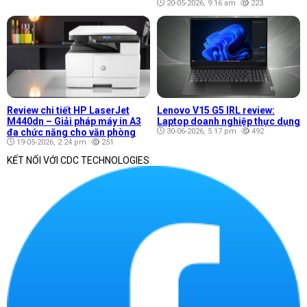
20-05-2026, 9:16 am
223
Review chi tiết HP LaserJet
Lenovo V15 G5 IRL review:
M440dn – Giải pháp máy in A3
Laptop doanh nghiệp thực dụng
đa chức năng cho văn phòng
30-06-2026, 5:17 pm
492
19-05-2026, 2:24 pm
251
KẾT NỐI VỚI CDC TECHNOLOGIES