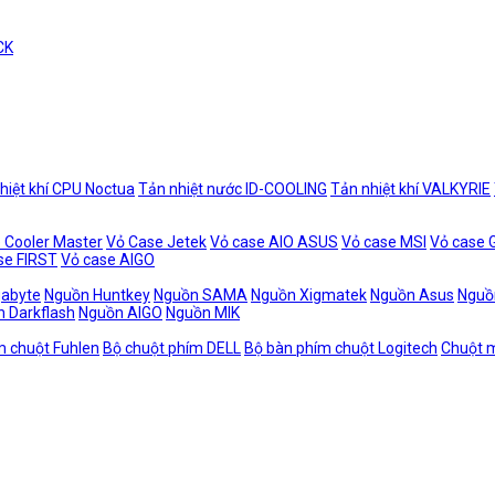
CK
hiệt khí CPU Noctua
Tản nhiệt nước ID-COOLING
Tản nhiệt khí VALKYRIE
 Cooler Master
Vỏ Case Jetek
Vỏ case AIO ASUS
Vỏ case MSI
Vỏ case
se FIRST
Vỏ case AIGO
gabyte
Nguồn Huntkey
Nguồn SAMA
Nguồn Xigmatek
Nguồn Asus
Nguồ
 Darkflash
Nguồn AIGO
Nguồn MIK
m chuột Fuhlen
Bộ chuột phím DELL
Bộ bàn phím chuột Logitech
Chuột m