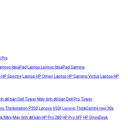
l Pro
Lenovo IdeaPad
Laptop Lenovo IdeaPad Gaming
 HP Spectre
Laptop HP Omen
Laptop HP Gaming Victus
Laptop HP
nh để bàn Dell Tower
Máy tinh để bàn Dell Pro Tower
vo Thinkstation P350
Lenovo V50t
Lenovo ThinkCentre neo 30s
sk/Mini
Máy tính để bàn HP Pro 280
HP Pro SFF
HP OmniDesk