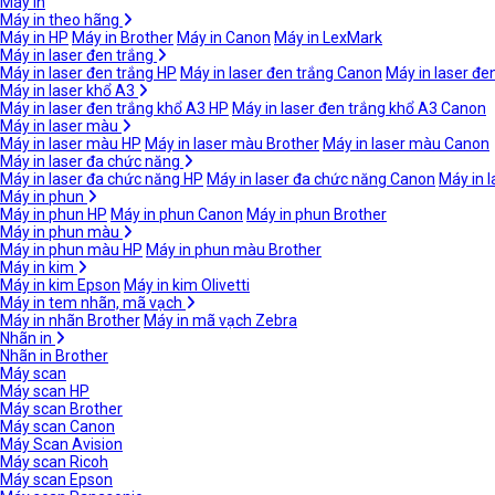
Máy in
Máy in theo hãng
Máy in HP
Máy in Brother
Máy in Canon
Máy in LexMark
Máy in laser đen trắng
Máy in laser đen trắng HP
Máy in laser đen trắng Canon
Máy in laser đe
Máy in laser khổ A3
Máy in laser đen trắng khổ A3 HP
Máy in laser đen trắng khổ A3 Canon
Máy in laser màu
Máy in laser màu HP
Máy in laser màu Brother
Máy in laser màu Canon
Máy in laser đa chức năng
Máy in laser đa chức năng HP
Máy in laser đa chức năng Canon
Máy in 
Máy in phun
Máy in phun HP
Máy in phun Canon
Máy in phun Brother
Máy in phun màu
Máy in phun màu HP
Máy in phun màu Brother
Máy in kim
Máy in kim Epson
Máy in kim Olivetti
Máy in tem nhãn, mã vạch
Máy in nhãn Brother
Máy in mã vạch Zebra
Nhãn in
Nhãn in Brother
Máy scan
Máy scan HP
Máy scan Brother
Máy scan Canon
Máy Scan Avision
Máy scan Ricoh
Máy scan Epson