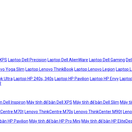
 XPS
Laptop Dell Precision
Laptop Dell AlienWare
Laptop Dell Gaming
Del
vo Yoga Slim
Laptop Lenovo ThinkBook
Laptop Lenovo Legion
Laptop 
k Ultra
Laptop HP 240s, 340s
Laptop HP Pavilion
Laptop HP Envy
Laptop
R
n Dell Inspiron
Máy tính để bàn Dell XPS
Máy tính để bàn Dell Slim
Máy tí
kCentre M70t
Lenovo ThinkCentre M70s
Lenovo ThinkCenter M90t
Leno
 bàn HP Pavilion
Máy tính để bàn HP Pro Mini
Máy tính để bàn HP EliteDe