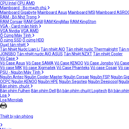
CPU Intel
CPU AMD
Mainboard - Bo mạch chủ
Mainboard Gigabyte
Mainboard Asus
Mainboard MSI
Mainboard ASRO
RAM - Bộ Nhớ Trong
RAM Corsair
RAM GsKill
RAM KingMax
RAM KingSton
VGA - Card màn hình
VGA Nvidia
VGA AMD
Ổ Cứng Máy Tính
Ổ cứng SSD
Ổ cứng HDD
Quạt tản nhiệt
Tản Nhiệt Nước Lian Li
Tản nhiệt AIO
Tản nhiệt nước Thermalright
Tản n
JONSBO
Tản nhiệt nước AIO ASUS
Tản Nhiệt NZXT
Tản nhiệt Cooler
Vỏ Case
Vỏ Case Asus
Vỏ Case SAMA
Vỏ Case KENOO
Vỏ Case Jonsbo
Vỏ Case
Vỏ case MIK
Vỏ case Xigmatek
Vỏ Case Phanteks
Vỏ case Cosair
Vỏ ca
PSU - Nguồn Máy Tính
Nguồn Antec
Nguồn Cooler Master
Nguồn Corsair
Nguồn FSP
Nguồn Gi
OCPC
Nguồn KENOO
Nguồn HPE
Nguồn Segotep
Nguồn Deepcool
Nguồn
Bàn phím, chuột
Bàn phím Fulhen
Bàn phím Dell
Bộ bàn phím chuột Logitech
Bộ bàn phí
Loa
Loa Microlab
Thiết bị văn phòng