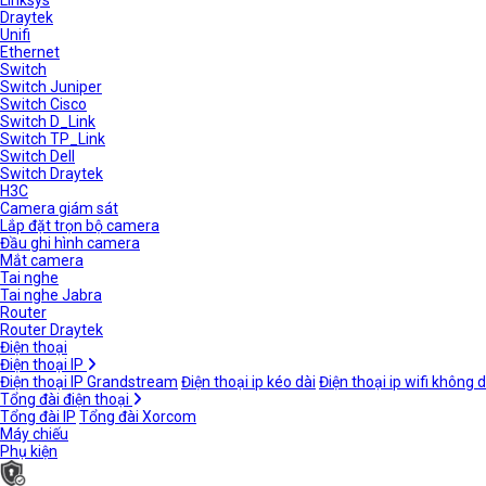
Linksys
Draytek
Unifi
Ethernet
Switch
Switch Juniper
Switch Cisco
Switch D_Link
Switch TP_Link
Switch Dell
Switch Draytek
H3C
Camera giám sát
Lắp đặt trọn bộ camera
Đầu ghi hình camera
Mắt camera
Tai nghe
Tai nghe Jabra
Router
Router Draytek
Điện thoại
Điện thoại IP
Điện thoại IP Grandstream
Điện thoại ip kéo dài
Điện thoại ip wifi không 
Tổng đài điện thoại
Tổng đài IP
Tổng đài Xorcom
Máy chiếu
Phụ kiện