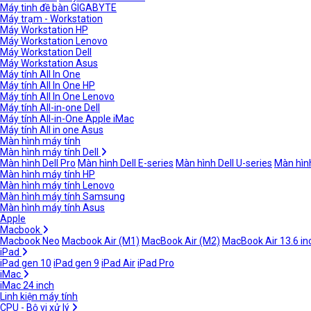
Máy tinh đề bàn GIGABYTE
Máy trạm - Workstation
Máy Workstation HP
Máy Workstation Lenovo
Máy Workstation Dell
Máy Workstation Asus
Máy tính All In One
Máy tính All In One HP
Máy tính All In One Lenovo
Máy tính All-in-one Dell
Máy tính All-in-One Apple iMac
Máy tính All in one Asus
Màn hình máy tính
Màn hình máy tính Dell
Màn hình Dell Pro
Màn hình Dell E-series
Màn hình Dell U-series
Màn hình
Màn hình máy tính HP
Màn hình máy tính Lenovo
Màn hình máy tính Samsung
Màn hình máy tính Asus
Apple
Macbook
Macbook Neo
Macbook Air (M1)
MacBook Air (M2)
MacBook Air 13.6 in
iPad
iPad gen 10
iPad gen 9
iPad Air
iPad Pro
iMac
iMac 24 inch
Linh kiện máy tính
CPU - Bộ vi xử lý