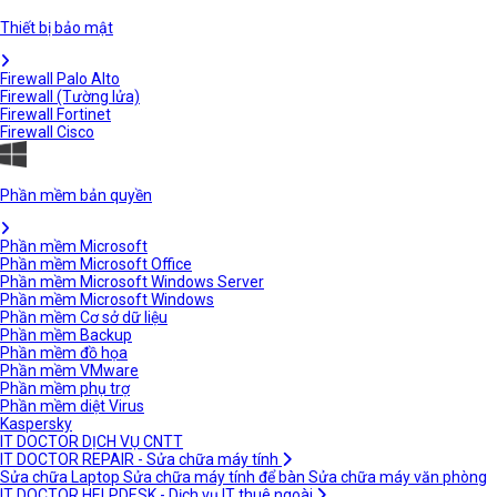
Thiết bị bảo mật
Firewall Palo Alto
Firewall (Tường lửa)
Firewall Fortinet
Firewall Cisco
Phần mềm bản quyền
Phần mềm Microsoft
Phần mềm Microsoft Office
Phần mềm Microsoft Windows Server
Phần mềm Microsoft Windows
Phần mềm Cơ sở dữ liệu
Phần mềm Backup
Phần mềm đồ họa
Phần mềm VMware
Phần mềm phụ trợ
Phần mềm diệt Virus
Kaspersky
IT DOCTOR DỊCH VỤ CNTT
IT DOCTOR REPAIR - Sửa chữa máy tính
Sửa chữa Laptop
Sửa chữa máy tính để bàn
Sửa chữa máy văn phòng
IT DOCTOR HELPDESK - Dịch vụ IT thuê ngoài