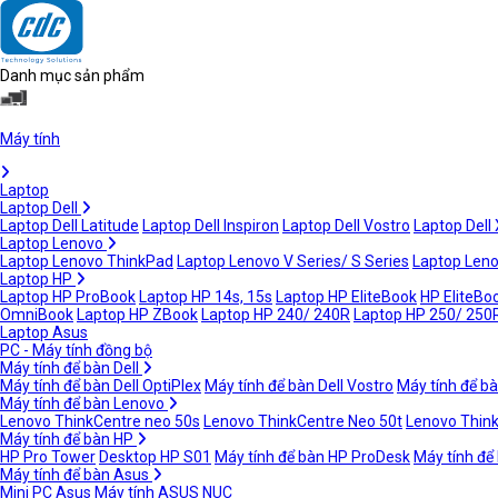
Danh mục sản phẩm
Máy tính
Laptop
Laptop Dell
Laptop Dell Latitude
Laptop Dell Inspiron
Laptop Dell Vostro
Laptop Dell
Laptop Lenovo
Laptop Lenovo ThinkPad
Laptop Lenovo V Series/ S Series
Laptop Leno
Laptop HP
Laptop HP ProBook
Laptop HP 14s, 15s
Laptop HP EliteBook
HP EliteBoo
OmniBook
Laptop HP ZBook
Laptop HP 240/ 240R
Laptop HP 250/ 250
Laptop Asus
PC - Máy tính đồng bộ
Máy tính để bàn Dell
Máy tính để bàn Dell OptiPlex
Máy tính để bàn Dell Vostro
Máy tính để bà
Máy tính để bàn Lenovo
Lenovo ThinkCentre neo 50s
Lenovo ThinkCentre Neo 50t
Lenovo Thin
Máy tính để bàn HP
HP Pro Tower
Desktop HP S01
Máy tính để bàn HP ProDesk
Máy tính để
Máy tính để bàn Asus
Mini PC Asus
Máy tính ASUS NUC