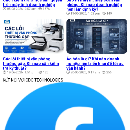
trên máy tính doanh nghiệp
phòng: Khi nào doanh nghiệp
05-08-2026, 9:57 am
1876
nên làm định kỳ?
19-06-2026, 1:52 pm
149
Các lỗi thiết bị văn phòng
Ảo hóa là gì? Khi nào doanh
thường gặp: Khi nào cần kiểm
nghiệp nên triển khai để tối ưu
tra kỹ thuật?
vận hành?
19-06-2026, 1:51 pm
123
20-05-2026, 9:17 am
256
KẾT NỐI VỚI CDC TECHNOLOGIES