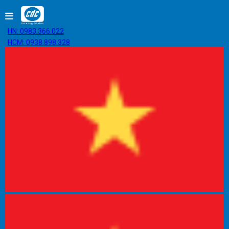
HN: 0983.366.022
HCM: 0938.898.328