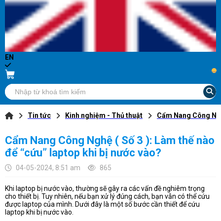
EN
...
Tin tức
Kinh nghiệm - Thủ thuật
Cẩm Nang Công Nghệ 
Cẩm Nang Công Nghệ ( Số 3 ): Làm thế nào
để “cứu” laptop khi bị nước vào?
04-05-2024, 8:51 am
865
Khi laptop bị nước vào, thường sẽ gây ra các vấn đề nghiêm trọng
cho thiết bị. Tuy nhiên, nếu bạn xử lý đúng cách, bạn vẫn có thể cứu
được laptop của mình. Dưới đây là một số bước cần thiết để cứu
laptop khi bị nước vào.