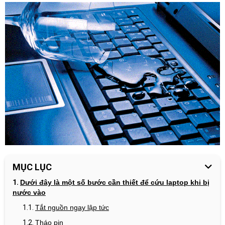
MỤC LỤC
Dưới đây là một số bước cần thiết để cứu laptop khi bị
nước vào
Tắt nguồn ngay lập tức
Tháo pin