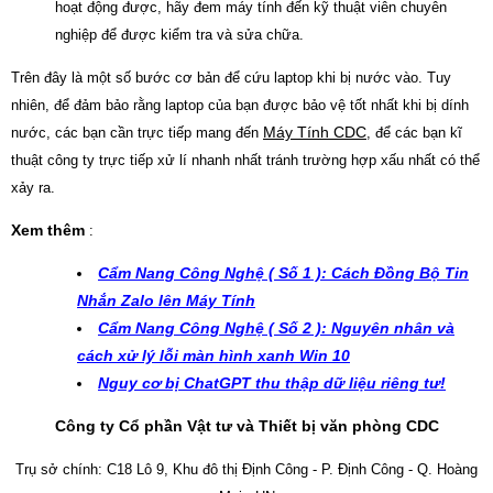
hoạt động được, hãy đem máy tính đến kỹ thuật viên chuyên
nghiệp để được kiểm tra và sửa chữa.
Trên đây là một số bước cơ bản để cứu laptop khi bị nước vào. Tuy
nhiên, để đảm bảo rằng laptop của bạn được bảo vệ tốt nhất khi bị dính
Máy Tính CDC
nước, các bạn cần trực tiếp mang đến
, để các bạn kĩ
thuật công ty trực tiếp xử lí nhanh nhất tránh trường hợp xấu nhất có thể
xảy ra.
Xem thêm
:
Cẩm Nang Công Nghệ ( Số 1 ): Cách Đồng Bộ Tin
Nhắn Zalo lên Máy Tính
Cẩm Nang Công Nghệ ( Số 2 ): Nguyên nhân và
cách xử lý lỗi màn hình xanh Win 10
Nguy cơ bị ChatGPT thu thập dữ liệu riêng tư!
Công ty Cổ phần Vật tư và Thiết bị văn phòng CDC
Trụ sở chính: C18 Lô 9, Khu đô thị Định Công - P. Định Công - Q. Hoàng