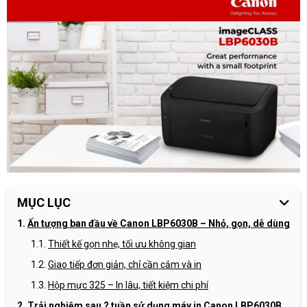
MỤC LỤC
Ấn tượng ban đầu về Canon LBP6030B – Nhỏ, gọn, dễ dùng
Thiết kế gọn nhẹ, tối ưu không gian
Giao tiếp đơn giản, chỉ cần cắm và in
Hộp mực 325 – In lâu, tiết kiệm chi phí
Trải nghiệm sau 2 tuần sử dụng máy in Canon LBP6030B