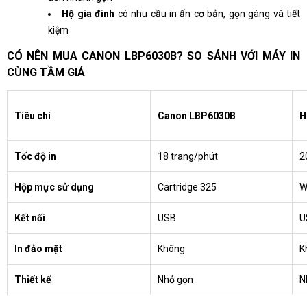
Hộ gia đình
có nhu cầu in ấn cơ bản, gọn gàng và tiết
kiệm
CÓ NÊN MUA CANON LBP6030B? SO SÁNH VỚI MÁY IN
CÙNG TẦM GIÁ
Tiêu chí
Canon LBP6030B
H
Tốc độ in
18 trang/phút
2
Hộp mực sử dụng
Cartridge 325
W
Kết nối
USB
U
In đảo mặt
Không
K
Thiết kế
Nhỏ gọn
N