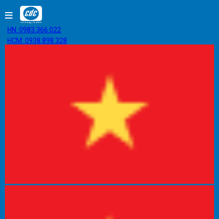
HN: 0983.366.022
HCM: 0938.898.328