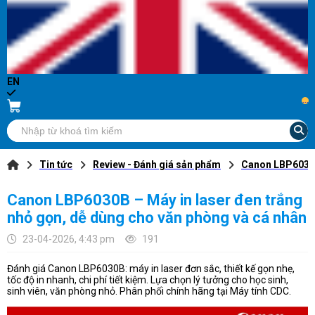
EN
...
Tin tức
Review - Đánh giá sản phẩm
Canon LBP6030B 
Canon LBP6030B – Máy in laser đen trắng
nhỏ gọn, dễ dùng cho văn phòng và cá nhân
23-04-2026, 4:43 pm
191
Đánh giá Canon LBP6030B: máy in laser đơn sắc, thiết kế gọn nhẹ,
tốc độ in nhanh, chi phí tiết kiệm. Lựa chọn lý tưởng cho học sinh,
sinh viên, văn phòng nhỏ. Phân phối chính hãng tại Máy tính CDC.