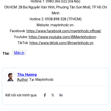
Hotline 1: 0983.366.022 (Hà Nội)
CN.HCM: 28 Bis Nguyễn Văn Vĩnh, Phường Tân Sơn Nhất, TP Hồ Chí
Minh
Hotline 2: 0938.898.328 (TP.HCM)
Website: maytinhcdc.vn-
Facebook:
https://www.facebook.com/maytinhcdc.official/
Youtube:
https://www.youtube.com/@Maytinhcdcvn
-
TikTok:
https://www.tiktok.com/@maytinhcdc.vn
Máy in
Thẻ:
Thu Hương
Author
Tại
Maytinhcdc
Kết nối với mình qua