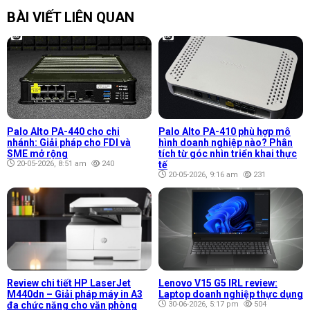
BÀI VIẾT LIÊN QUAN
Palo Alto PA-440 cho chi
Palo Alto PA-410 phù hợp mô
nhánh: Giải pháp cho FDI và
hình doanh nghiệp nào? Phân
SME mở rộng
tích từ góc nhìn triển khai thực
20-05-2026, 8:51 am
240
tế
20-05-2026, 9:16 am
231
Review chi tiết HP LaserJet
Lenovo V15 G5 IRL review:
M440dn – Giải pháp máy in A3
Laptop doanh nghiệp thực dụng
đa chức năng cho văn phòng
30-06-2026, 5:17 pm
504