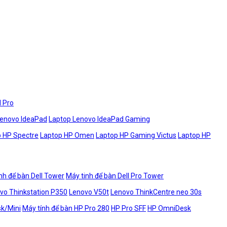
l Pro
Lenovo IdeaPad
Laptop Lenovo IdeaPad Gaming
 HP Spectre
Laptop HP Omen
Laptop HP Gaming Victus
Laptop HP
nh để bàn Dell Tower
Máy tinh để bàn Dell Pro Tower
vo Thinkstation P350
Lenovo V50t
Lenovo ThinkCentre neo 30s
sk/Mini
Máy tính để bàn HP Pro 280
HP Pro SFF
HP OmniDesk