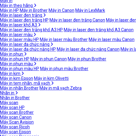
Máy in
Máy in theo hãng
Máy in HP
Máy in Brother
Máy in Canon
Máy in LexMark
Máy in laser đen trắng
Máy in laser đen trắng HP
Máy in laser đen trắng Canon
Máy in laser đe
Máy in laser khổ A3
Máy in laser đen trắng khổ A3 HP
Máy in laser đen trắng khổ A3 Canon
Máy in laser màu
Máy in laser màu HP
Máy in laser màu Brother
Máy in laser màu Canon
Máy in laser đa chức năng
Máy in laser đa chức năng HP
Máy in laser đa chức năng Canon
Máy in 
Máy in phun
Máy in phun HP
Máy in phun Canon
Máy in phun Brother
Máy in phun màu
Máy in phun màu HP
Máy in phun màu Brother
Máy in kim
Máy in kim Epson
Máy in kim Olivetti
Máy in tem nhãn, mã vạch
Máy in nhãn Brother
Máy in mã vạch Zebra
Nhãn in
Nhãn in Brother
Máy scan
Máy scan HP
Máy scan Brother
Máy scan Canon
Máy Scan Avision
Máy scan Ricoh
Máy scan Epson