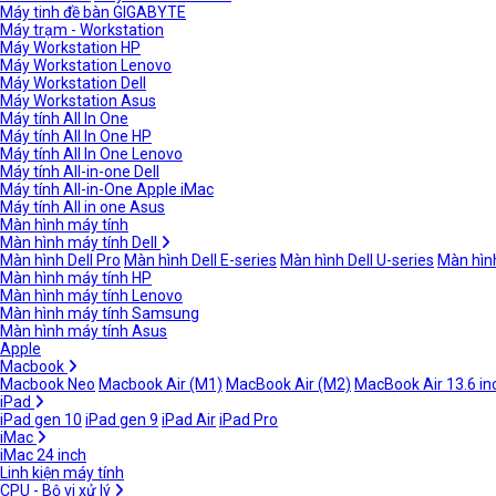
Máy tinh đề bàn GIGABYTE
Máy trạm - Workstation
Máy Workstation HP
Máy Workstation Lenovo
Máy Workstation Dell
Máy Workstation Asus
Máy tính All In One
Máy tính All In One HP
Máy tính All In One Lenovo
Máy tính All-in-one Dell
Máy tính All-in-One Apple iMac
Máy tính All in one Asus
Màn hình máy tính
Màn hình máy tính Dell
Màn hình Dell Pro
Màn hình Dell E-series
Màn hình Dell U-series
Màn hình
Màn hình máy tính HP
Màn hình máy tính Lenovo
Màn hình máy tính Samsung
Màn hình máy tính Asus
Apple
Macbook
Macbook Neo
Macbook Air (M1)
MacBook Air (M2)
MacBook Air 13.6 in
iPad
iPad gen 10
iPad gen 9
iPad Air
iPad Pro
iMac
iMac 24 inch
Linh kiện máy tính
CPU - Bộ vi xử lý