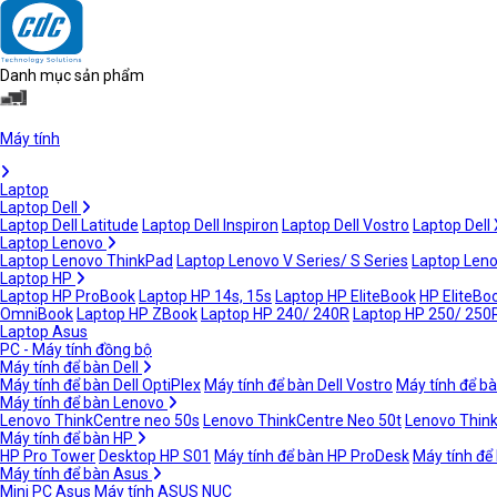
Danh mục sản phẩm
Máy tính
Laptop
Laptop Dell
Laptop Dell Latitude
Laptop Dell Inspiron
Laptop Dell Vostro
Laptop Dell
Laptop Lenovo
Laptop Lenovo ThinkPad
Laptop Lenovo V Series/ S Series
Laptop Leno
Laptop HP
Laptop HP ProBook
Laptop HP 14s, 15s
Laptop HP EliteBook
HP EliteBoo
OmniBook
Laptop HP ZBook
Laptop HP 240/ 240R
Laptop HP 250/ 250
Laptop Asus
PC - Máy tính đồng bộ
Máy tính để bàn Dell
Máy tính để bàn Dell OptiPlex
Máy tính để bàn Dell Vostro
Máy tính để bà
Máy tính để bàn Lenovo
Lenovo ThinkCentre neo 50s
Lenovo ThinkCentre Neo 50t
Lenovo Thin
Máy tính để bàn HP
HP Pro Tower
Desktop HP S01
Máy tính để bàn HP ProDesk
Máy tính để
Máy tính để bàn Asus
Mini PC Asus
Máy tính ASUS NUC