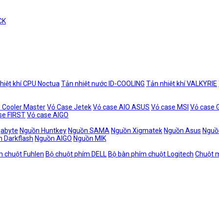
CK
hiệt khí CPU Noctua
Tản nhiệt nước ID-COOLING
Tản nhiệt khí VALKYRIE
 Cooler Master
Vỏ Case Jetek
Vỏ case AIO ASUS
Vỏ case MSI
Vỏ case
se FIRST
Vỏ case AIGO
gabyte
Nguồn Huntkey
Nguồn SAMA
Nguồn Xigmatek
Nguồn Asus
Nguồ
 Darkflash
Nguồn AIGO
Nguồn MIK
m chuột Fuhlen
Bộ chuột phím DELL
Bộ bàn phím chuột Logitech
Chuột m