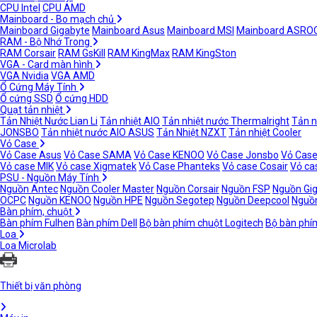
CPU Intel
CPU AMD
Mainboard - Bo mạch chủ
Mainboard Gigabyte
Mainboard Asus
Mainboard MSI
Mainboard ASRO
RAM - Bộ Nhớ Trong
RAM Corsair
RAM GsKill
RAM KingMax
RAM KingSton
VGA - Card màn hình
VGA Nvidia
VGA AMD
Ổ Cứng Máy Tính
Ổ cứng SSD
Ổ cứng HDD
Quạt tản nhiệt
Tản Nhiệt Nước Lian Li
Tản nhiệt AIO
Tản nhiệt nước Thermalright
Tản n
JONSBO
Tản nhiệt nước AIO ASUS
Tản Nhiệt NZXT
Tản nhiệt Cooler
Vỏ Case
Vỏ Case Asus
Vỏ Case SAMA
Vỏ Case KENOO
Vỏ Case Jonsbo
Vỏ Case
Vỏ case MIK
Vỏ case Xigmatek
Vỏ Case Phanteks
Vỏ case Cosair
Vỏ ca
PSU - Nguồn Máy Tính
Nguồn Antec
Nguồn Cooler Master
Nguồn Corsair
Nguồn FSP
Nguồn Gi
OCPC
Nguồn KENOO
Nguồn HPE
Nguồn Segotep
Nguồn Deepcool
Nguồn
Bàn phím, chuột
Bàn phím Fulhen
Bàn phím Dell
Bộ bàn phím chuột Logitech
Bộ bàn phí
Loa
Loa Microlab
Thiết bị văn phòng