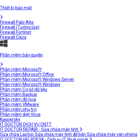
Thiết bị bảo mật
Firewall Palo Alto
Firewall (Tường lửa)
Firewall Fortinet
Firewall Cisco
Phần mềm bản quyền
Phần mềm Microsoft
Phần mềm Microsoft Office
Phần mềm Microsoft Windows Server
Phần mềm Microsoft Windows
Phần mềm Cơ sở dữ liệu
Phần mềm Backup
Phần mềm đồ họa
Phần mềm VMware
Phần mềm phụ trợ
Phần mềm diệt Virus
Kaspersky
IT DOCTOR DỊCH VỤ CNTT
IT DOCTOR REPAIR - Sửa chữa máy tính
Sửa chữa Laptop
Sửa chữa máy tính để bàn
Sửa chữa máy văn phòng
IT DOCTOR HELPDESK - Dịch vụ IT thuê ngoài