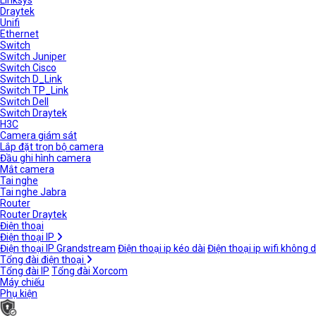
Linksys
Draytek
Unifi
Ethernet
Switch
Switch Juniper
Switch Cisco
Switch D_Link
Switch TP_Link
Switch Dell
Switch Draytek
H3C
Camera giám sát
Lắp đặt trọn bộ camera
Đầu ghi hình camera
Mắt camera
Tai nghe
Tai nghe Jabra
Router
Router Draytek
Điện thoại
Điện thoại IP
Điện thoại IP Grandstream
Điện thoại ip kéo dài
Điện thoại ip wifi không 
Tổng đài điện thoại
Tổng đài IP
Tổng đài Xorcom
Máy chiếu
Phụ kiện