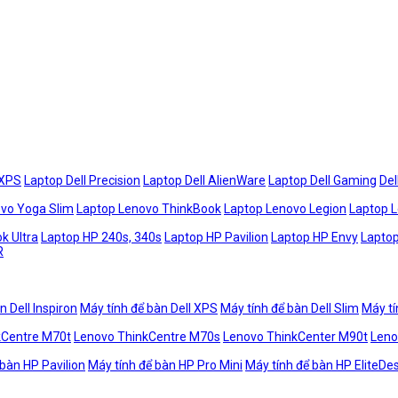
 XPS
Laptop Dell Precision
Laptop Dell AlienWare
Laptop Dell Gaming
Del
vo Yoga Slim
Laptop Lenovo ThinkBook
Laptop Lenovo Legion
Laptop 
k Ultra
Laptop HP 240s, 340s
Laptop HP Pavilion
Laptop HP Envy
Laptop
R
n Dell Inspiron
Máy tính để bàn Dell XPS
Máy tính để bàn Dell Slim
Máy tí
kCentre M70t
Lenovo ThinkCentre M70s
Lenovo ThinkCenter M90t
Leno
 bàn HP Pavilion
Máy tính để bàn HP Pro Mini
Máy tính để bàn HP EliteDe