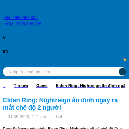
HN: 0983.366.022
HCM: 0938.898.328
VI
EN
2
Tin tức
Game
Elden Ring: Nightreign ấn định ngày r
Elden Ring: Nightreign ấn định ngày ra mắt
chế độ 2 người
04-05-2026, 2:11 pm
144
FromSoftware xác nhận Elden Ring: Nightreign sẽ có chế độ Duo