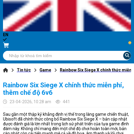
EN
...
Tin tức
Game
Rainbow Six Siege X chính thức miễn 
Rainbow Six Siege X chính thức miễn phí,
thêm chế độ 6v6
23-04-2026, 10:28 am
441
Sau gần một thập kỷ khẳng định vị thế trong làng game chiến thuật,
Ubisoft đã chính thức công bố Rainbow Six Siege X – bản cập nhật
được đánh giá là lớn nhất trong lịch sử phát triển của tựa game đình
đám này. Không chỉ mang đến một chế độ chơi hoàn toàn mới, bản
cập nhật còn cải tiến mạnh mẽ cả về đồ họa, âm thanh và lối chơi.