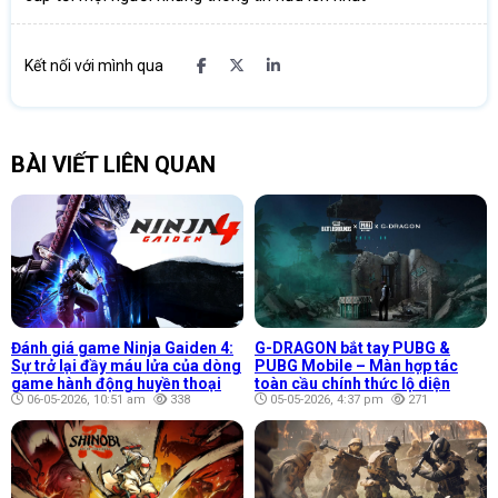
Kết nối với mình qua
BÀI VIẾT LIÊN QUAN
Đánh giá game Ninja Gaiden 4:
G-DRAGON bắt tay PUBG &
Sự trở lại đầy máu lửa của dòng
PUBG Mobile – Màn hợp tác
game hành động huyền thoại
toàn cầu chính thức lộ diện
06-05-2026, 10:51 am
338
05-05-2026, 4:37 pm
271