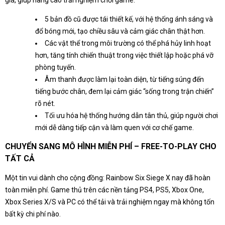
giá, giúp nâng cao trải nghiệm chơi game:
5 bản đồ cũ được tái thiết kế, với hệ thống ánh sáng và
đổ bóng mới, tạo chiều sâu và cảm giác chân thật hơn.
Các vật thể trong môi trường có thể phá hủy linh hoạt
hơn, tăng tính chiến thuật trong việc thiết lập hoặc phá vỡ
phòng tuyến.
Âm thanh được làm lại toàn diện, từ tiếng súng đến
tiếng bước chân, đem lại cảm giác “sống trong trận chiến”
rõ nét.
Tối ưu hóa hệ thống hướng dẫn tân thủ, giúp người chơi
mới dễ dàng tiếp cận và làm quen với cơ chế game.
CHUYỂN SANG MÔ HÌNH MIỄN PHÍ – FREE-TO-PLAY CHO
TẤT CẢ
Một tin vui dành cho cộng đồng: Rainbow Six Siege X nay đã hoàn
toàn miễn phí. Game thủ trên các nền tảng PS4, PS5, Xbox One,
Xbox Series X/S và PC có thể tải và trải nghiệm ngay mà không tốn
bất kỳ chi phí nào.