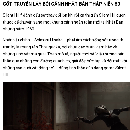
CỐT TRUYỆN LẤY BỐI CẢNH NHẬT BẢN THẬP NIÊN 60
Silent Hill f đánh dấu sự thay đổi lớn khi rời xa thị trấn Silent Hill quen
thuộc để chuyển sang một khung cảnh hoàn toàn mới tại Nhật Bản
những năm 1960.
Nhân vật chính – Shimizu Hinako – phải tìm cách sống sót trong thị
trấn kỳ lạ mang tên Ebisugaoka, nơi chứa đầy bí ẩn, cạm bẫy và
những sinh vật ma quái. Theo mô tả, người chơi sẽ “điều hướng bản
thân qua những con đường quanh co, giải đố phức tạp và đối mặt với
những con quái vật đáng sợ” – đúng tinh thần của dòng game Silent
Hill.