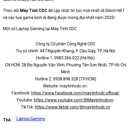
Theo dõi
Máy Tính CDC
để cập nhật tin tức mới nhất về Silent Hill f
và các tựa game kinh dị đang được mong đợi nhất năm 2025!
Một số Laptop Gaming tại Máy Tính CDC:
Công ty Cổ phần Công Nghệ CDC
Trụ sở chính: 447 Nguyễn Khang, P. Cầu Giấy, TP. Hà Nội
Hotline 1: 0983.366.022 (Hà Nội)
CN.HCM: 28 Bis Nguyễn Văn Vĩnh, Phường Tân Sơn Nhất, TP Hồ Chí
Minh
Hotline 2: 0938.898.328 (TP.HCM)
Website: maytinhcdc.vn-
Facebook:
https://www.facebook.com/maytinhcdc.official/
Youtube:
https://www.youtube.com/@Maytinhcdcvn
-
TikTok:
https://www.tiktok.com/@maytinhcdc.vn
Laptop Gaming
Thẻ: