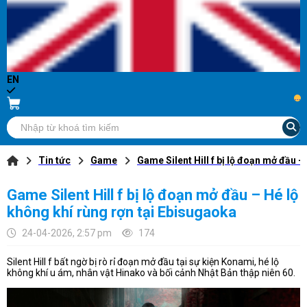
EN
...
Tin tức
Game
Game Silent Hill f bị lộ đoạn mở đầu –
Game Silent Hill f bị lộ đoạn mở đầu – Hé lộ
không khí rùng rợn tại Ebisugaoka
24-04-2026, 2:57 pm
174
Silent Hill f bất ngờ bị rò rỉ đoạn mở đầu tại sự kiện Konami, hé lộ
không khí u ám, nhân vật Hinako và bối cảnh Nhật Bản thập niên 60.