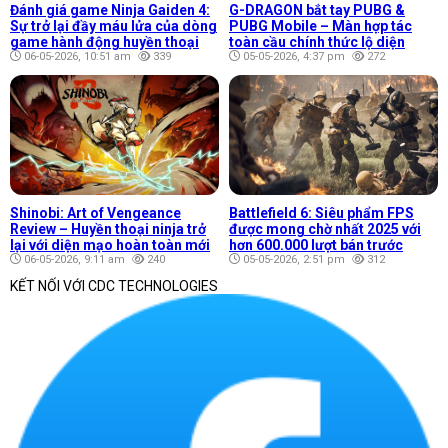
Đánh giá game Ninja Gaiden 4:
G-DRAGON bắt tay PUBG &
Sự trở lại đầy máu lửa của dòng
PUBG Mobile – Màn hợp tác
game hành động huyền thoại
toàn cầu chính thức lộ diện
06-05-2026, 10:51 am
339
05-05-2026, 4:37 pm
272
Shinobi: Art of Vengeance
Battlefield 6: Siêu phẩm FPS
Review – Huyền thoại ninja trở
được mong chờ nhất 2025 với
lại với diện mạo hoàn toàn mới
hơn 600.000 lượt bán trước
06-05-2026, 9:11 am
240
05-05-2026, 2:51 pm
312
KẾT NỐI VỚI CDC TECHNOLOGIES