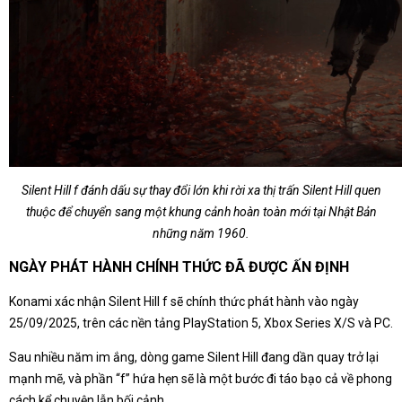
Silent Hill f đánh dấu sự thay đổi lớn khi rời xa thị trấn Silent Hill quen
thuộc để chuyển sang một khung cảnh hoàn toàn mới tại Nhật Bản
những năm 1960.
NGÀY PHÁT HÀNH CHÍNH THỨC ĐÃ ĐƯỢC ẤN ĐỊNH
Konami xác nhận Silent Hill f sẽ chính thức phát hành vào ngày
25/09/2025, trên các nền tảng PlayStation 5, Xbox Series X/S và PC.
Sau nhiều năm im ắng, dòng game Silent Hill đang dần quay trở lại
mạnh mẽ, và phần “f” hứa hẹn sẽ là một bước đi táo bạo cả về phong
cách kể chuyện lẫn bối cảnh.