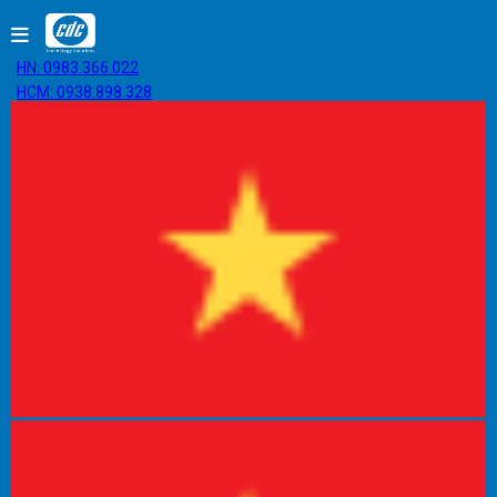
HN: 0983.366.022
HCM: 0938.898.328