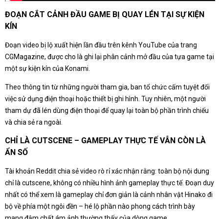
ĐOẠN CẮT CẢNH ĐẦU GAME BỊ QUAY LÉN TẠI SỰ KIỆN
KÍN
Đoạn video bị lộ xuất hiện lần đầu trên kênh YouTube của trang
CGMagazine, được cho là ghi lại phân cảnh mở đầu của tựa game tại
một sự kiện kín của Konami.
Theo thông tin từ những người tham gia, ban tổ chức cấm tuyệt đối
việc sử dụng điện thoại hoặc thiết bị ghi hình. Tuy nhiên, một người
tham dự đã lén dùng điện thoại để quay lại toàn bộ phần trình chiếu
và chia sẻ ra ngoài.
CHỈ LÀ CUTSCENE – GAMEPLAY THỰC TẾ VẪN CÒN LÀ
ẨN SỐ
Tài khoản Reddit chia sẻ video rò rỉ xác nhận rằng: toàn bộ nội dung
chỉ là cutscene, không có nhiều hình ảnh gameplay thực tế. Đoạn duy
nhất có thể xem là gameplay chỉ đơn giản là cảnh nhân vật Hinako đi
bộ về phía một ngôi đền – hé lộ phần nào phong cách trình bày
mang đậm chất ám ảnh thường thấy của dòng game.