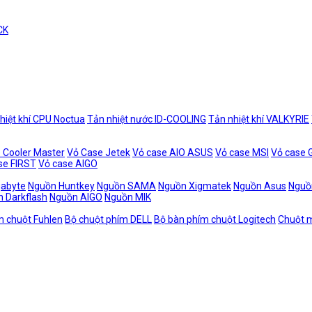
CK
hiệt khí CPU Noctua
Tản nhiệt nước ID-COOLING
Tản nhiệt khí VALKYRIE
 Cooler Master
Vỏ Case Jetek
Vỏ case AIO ASUS
Vỏ case MSI
Vỏ case
se FIRST
Vỏ case AIGO
gabyte
Nguồn Huntkey
Nguồn SAMA
Nguồn Xigmatek
Nguồn Asus
Nguồ
 Darkflash
Nguồn AIGO
Nguồn MIK
m chuột Fuhlen
Bộ chuột phím DELL
Bộ bàn phím chuột Logitech
Chuột m