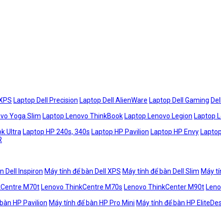
 XPS
Laptop Dell Precision
Laptop Dell AlienWare
Laptop Dell Gaming
Del
vo Yoga Slim
Laptop Lenovo ThinkBook
Laptop Lenovo Legion
Laptop 
k Ultra
Laptop HP 240s, 340s
Laptop HP Pavilion
Laptop HP Envy
Laptop
R
n Dell Inspiron
Máy tính để bàn Dell XPS
Máy tính để bàn Dell Slim
Máy tí
kCentre M70t
Lenovo ThinkCentre M70s
Lenovo ThinkCenter M90t
Leno
 bàn HP Pavilion
Máy tính để bàn HP Pro Mini
Máy tính để bàn HP EliteDe