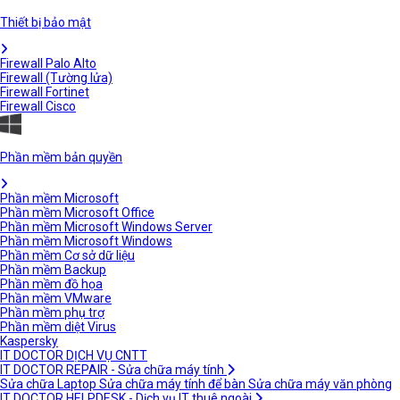
Thiết bị bảo mật
Firewall Palo Alto
Firewall (Tường lửa)
Firewall Fortinet
Firewall Cisco
Phần mềm bản quyền
Phần mềm Microsoft
Phần mềm Microsoft Office
Phần mềm Microsoft Windows Server
Phần mềm Microsoft Windows
Phần mềm Cơ sở dữ liệu
Phần mềm Backup
Phần mềm đồ họa
Phần mềm VMware
Phần mềm phụ trợ
Phần mềm diệt Virus
Kaspersky
IT DOCTOR DỊCH VỤ CNTT
IT DOCTOR REPAIR - Sửa chữa máy tính
Sửa chữa Laptop
Sửa chữa máy tính để bàn
Sửa chữa máy văn phòng
IT DOCTOR HELPDESK - Dịch vụ IT thuê ngoài