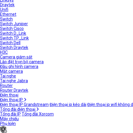
Linksys
Draytek
Unifi
Ethernet
Switch
Switch Juniper
Switch Cisco
Switch D_Link
Switch TP_Link
Switch Dell
Switch Draytek
H3C
Camera giám sát
Lắp đặt trọn bộ camera
Đầu ghi hình camera
Mắt camera
Tai nghe
Tai nghe Jabra
Router
Router Draytek
Điện thoại
Điện thoại IP
Điện thoại IP Grandstream
Điện thoại ip kéo dài
Điện thoại ip wifi không 
Tổng đài điện thoại
Tổng đài IP
Tổng đài Xorcom
Máy chiếu
Phụ kiện