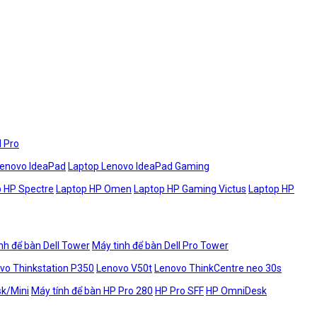
l Pro
Lenovo IdeaPad
Laptop Lenovo IdeaPad Gaming
 HP Spectre
Laptop HP Omen
Laptop HP Gaming Victus
Laptop HP
nh để bàn Dell Tower
Máy tinh để bàn Dell Pro Tower
vo Thinkstation P350
Lenovo V50t
Lenovo ThinkCentre neo 30s
sk/Mini
Máy tính để bàn HP Pro 280
HP Pro SFF
HP OmniDesk