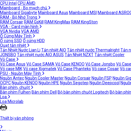
CPU Intel
CPU AMD
Mainboard - Bo mạch chủ
Mainboard Gigabyte
Mainboard Asus
Mainboard MSI
Mainboard ASRO
RAM - Bộ Nhớ Trong
RAM Corsair
RAM GsKill
RAM KingMax
RAM KingSton
VGA - Card màn hình
VGA Nvidia
VGA AMD
Ổ Cứng Máy Tính
Ổ cứng SSD
Ổ cứng HDD
Quạt tản nhiệt
Tản Nhiệt Nước Lian Li
Tản nhiệt AIO
Tản nhiệt nước Thermalright
Tản n
JONSBO
Tản nhiệt nước AIO ASUS
Tản Nhiệt NZXT
Tản nhiệt Cooler
Vỏ Case
Vỏ Case Asus
Vỏ Case SAMA
Vỏ Case KENOO
Vỏ Case Jonsbo
Vỏ Case
Vỏ case MIK
Vỏ case Xigmatek
Vỏ Case Phanteks
Vỏ case Cosair
Vỏ ca
PSU - Nguồn Máy Tính
Nguồn Antec
Nguồn Cooler Master
Nguồn Corsair
Nguồn FSP
Nguồn Gi
OCPC
Nguồn KENOO
Nguồn HPE
Nguồn Segotep
Nguồn Deepcool
Nguồn
Bàn phím, chuột
Bàn phím Fulhen
Bàn phím Dell
Bộ bàn phím chuột Logitech
Bộ bàn phí
Loa
Loa Microlab
Thiết bị văn phòng