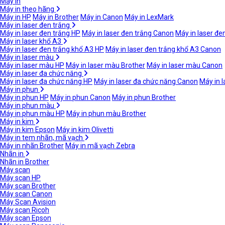
Máy in
Máy in theo hãng
Máy in HP
Máy in Brother
Máy in Canon
Máy in LexMark
Máy in laser đen trắng
Máy in laser đen trắng HP
Máy in laser đen trắng Canon
Máy in laser đe
Máy in laser khổ A3
Máy in laser đen trắng khổ A3 HP
Máy in laser đen trắng khổ A3 Canon
Máy in laser màu
Máy in laser màu HP
Máy in laser màu Brother
Máy in laser màu Canon
Máy in laser đa chức năng
Máy in laser đa chức năng HP
Máy in laser đa chức năng Canon
Máy in 
Máy in phun
Máy in phun HP
Máy in phun Canon
Máy in phun Brother
Máy in phun màu
Máy in phun màu HP
Máy in phun màu Brother
Máy in kim
Máy in kim Epson
Máy in kim Olivetti
Máy in tem nhãn, mã vạch
Máy in nhãn Brother
Máy in mã vạch Zebra
Nhãn in
Nhãn in Brother
Máy scan
Máy scan HP
Máy scan Brother
Máy scan Canon
Máy Scan Avision
Máy scan Ricoh
Máy scan Epson