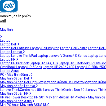
Danh mục sản phẩm
Máy tính
Laptop
Laptop Dell
Laptop Dell Latitude
Laptop Dell Inspiron
Laptop Dell Vostro
Laptop Dell
Laptop Lenovo
Laptop Lenovo ThinkPad
Laptop Lenovo V Series/ S Series
Laptop Leno
Laptop HP
Laptop HP ProBook
Laptop HP 14s, 15s
Laptop HP EliteBook
HP EliteBoo
OmniBook
Laptop HP ZBook
Laptop HP 240/ 240R
Laptop HP 250/ 250
Laptop Asus
PC - Máy tính đồng bộ
Máy tính để bàn Dell
Máy tính để bàn Dell OptiPlex
Máy tính để bàn Dell Vostro
Máy tính để bà
Máy tính để bàn Lenovo
Lenovo ThinkCentre neo 50s
Lenovo ThinkCentre Neo 50t
Lenovo Thin
Máy tính để bàn HP
HP Pro Tower
Desktop HP S01
Máy tính để bàn HP ProDesk
Máy tính để
Máy tính để bàn Asus
Mini PC Asus
Máy tính ASUS NUC