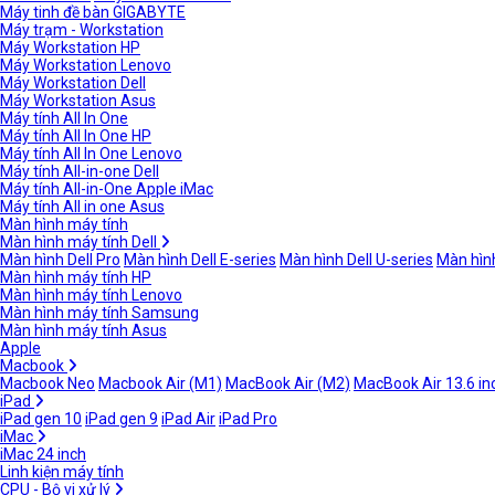
Máy tinh đề bàn GIGABYTE
Máy trạm - Workstation
Máy Workstation HP
Máy Workstation Lenovo
Máy Workstation Dell
Máy Workstation Asus
Máy tính All In One
Máy tính All In One HP
Máy tính All In One Lenovo
Máy tính All-in-one Dell
Máy tính All-in-One Apple iMac
Máy tính All in one Asus
Màn hình máy tính
Màn hình máy tính Dell
Màn hình Dell Pro
Màn hình Dell E-series
Màn hình Dell U-series
Màn hình
Màn hình máy tính HP
Màn hình máy tính Lenovo
Màn hình máy tính Samsung
Màn hình máy tính Asus
Apple
Macbook
Macbook Neo
Macbook Air (M1)
MacBook Air (M2)
MacBook Air 13.6 in
iPad
iPad gen 10
iPad gen 9
iPad Air
iPad Pro
iMac
iMac 24 inch
Linh kiện máy tính
CPU - Bộ vi xử lý