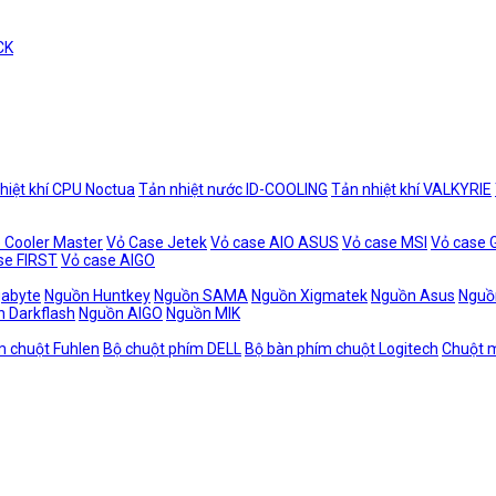
CK
hiệt khí CPU Noctua
Tản nhiệt nước ID-COOLING
Tản nhiệt khí VALKYRIE
 Cooler Master
Vỏ Case Jetek
Vỏ case AIO ASUS
Vỏ case MSI
Vỏ case
se FIRST
Vỏ case AIGO
gabyte
Nguồn Huntkey
Nguồn SAMA
Nguồn Xigmatek
Nguồn Asus
Nguồ
 Darkflash
Nguồn AIGO
Nguồn MIK
m chuột Fuhlen
Bộ chuột phím DELL
Bộ bàn phím chuột Logitech
Chuột m