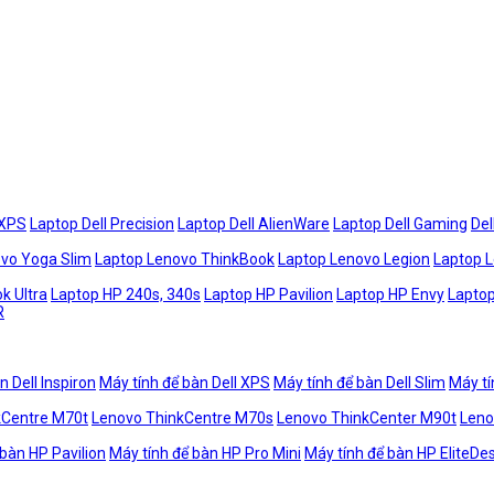
 XPS
Laptop Dell Precision
Laptop Dell AlienWare
Laptop Dell Gaming
Del
vo Yoga Slim
Laptop Lenovo ThinkBook
Laptop Lenovo Legion
Laptop 
k Ultra
Laptop HP 240s, 340s
Laptop HP Pavilion
Laptop HP Envy
Laptop
R
n Dell Inspiron
Máy tính để bàn Dell XPS
Máy tính để bàn Dell Slim
Máy tí
kCentre M70t
Lenovo ThinkCentre M70s
Lenovo ThinkCenter M90t
Leno
 bàn HP Pavilion
Máy tính để bàn HP Pro Mini
Máy tính để bàn HP EliteDe