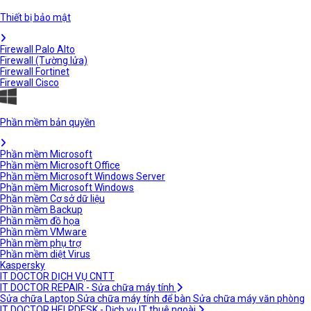
Thiết bị bảo mật
Firewall Palo Alto
Firewall (Tường lửa)
Firewall Fortinet
Firewall Cisco
Phần mềm bản quyền
Phần mềm Microsoft
Phần mềm Microsoft Office
Phần mềm Microsoft Windows Server
Phần mềm Microsoft Windows
Phần mềm Cơ sở dữ liệu
Phần mềm Backup
Phần mềm đồ họa
Phần mềm VMware
Phần mềm phụ trợ
Phần mềm diệt Virus
Kaspersky
IT DOCTOR DỊCH VỤ CNTT
IT DOCTOR REPAIR - Sửa chữa máy tính
Sửa chữa Laptop
Sửa chữa máy tính để bàn
Sửa chữa máy văn phòng
IT DOCTOR HELPDESK - Dịch vụ IT thuê ngoài