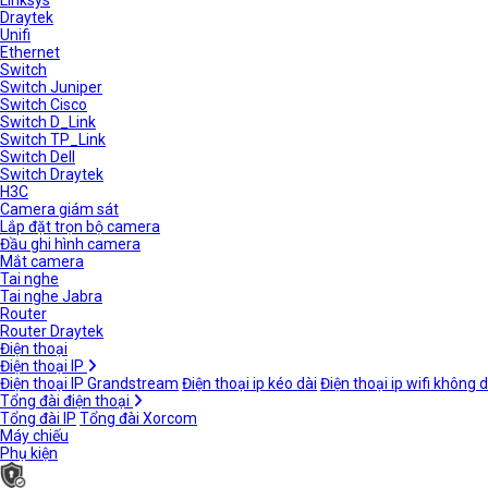
Linksys
Draytek
Unifi
Ethernet
Switch
Switch Juniper
Switch Cisco
Switch D_Link
Switch TP_Link
Switch Dell
Switch Draytek
H3C
Camera giám sát
Lắp đặt trọn bộ camera
Đầu ghi hình camera
Mắt camera
Tai nghe
Tai nghe Jabra
Router
Router Draytek
Điện thoại
Điện thoại IP
Điện thoại IP Grandstream
Điện thoại ip kéo dài
Điện thoại ip wifi không 
Tổng đài điện thoại
Tổng đài IP
Tổng đài Xorcom
Máy chiếu
Phụ kiện