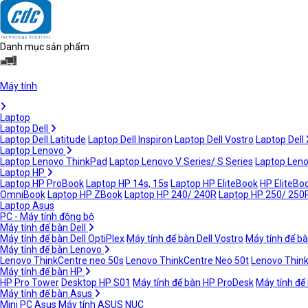
Danh mục sản phẩm
Máy tính
Laptop
Laptop Dell
Laptop Dell Latitude
Laptop Dell Inspiron
Laptop Dell Vostro
Laptop Dell
Laptop Lenovo
Laptop Lenovo ThinkPad
Laptop Lenovo V Series/ S Series
Laptop Leno
Laptop HP
Laptop HP ProBook
Laptop HP 14s, 15s
Laptop HP EliteBook
HP EliteBoo
OmniBook
Laptop HP ZBook
Laptop HP 240/ 240R
Laptop HP 250/ 250
Laptop Asus
PC - Máy tính đồng bộ
Máy tính để bàn Dell
Máy tính để bàn Dell OptiPlex
Máy tính để bàn Dell Vostro
Máy tính để bà
Máy tính để bàn Lenovo
Lenovo ThinkCentre neo 50s
Lenovo ThinkCentre Neo 50t
Lenovo Thin
Máy tính để bàn HP
HP Pro Tower
Desktop HP S01
Máy tính để bàn HP ProDesk
Máy tính để
Máy tính để bàn Asus
Mini PC Asus
Máy tính ASUS NUC