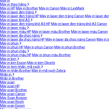
Máy in
Máy in theo hãng
Máy in HP
Máy in Brother
Máy in Canon
Máy in LexMark
Máy in laser đen trắng
Máy in laser đen trắng HP
Máy in laser đen trắng Canon
Máy in laser đe
Máy in laser khổ A3
Máy in laser đen trắng khổ A3 HP
Máy in laser đen trắng khổ A3 Canon
Máy in laser màu
Máy in laser màu HP
Máy in laser màu Brother
Máy in laser màu Canon
Máy in laser đa chức năng
Máy in laser đa chức năng HP
Máy in laser đa chức năng Canon
Máy in 
Máy in phun
Máy in phun HP
Máy in phun Canon
Máy in phun Brother
Máy in phun màu
Máy in phun màu HP
Máy in phun màu Brother
Máy in kim
Máy in kim Epson
Máy in kim Olivetti
Máy in tem nhãn, mã vạch
Máy in nhãn Brother
Máy in mã vạch Zebra
Nhãn in
Nhãn in Brother
Máy scan
Máy scan HP
Máy scan Brother
Máy scan Canon
Máy Scan Avision
Máy scan Ricoh
Máy scan Epson