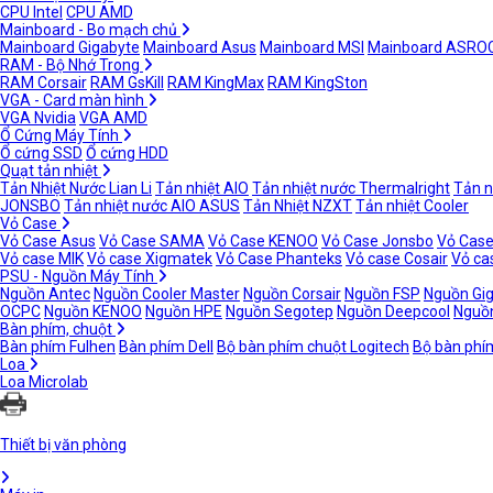
CPU Intel
CPU AMD
Mainboard - Bo mạch chủ
Mainboard Gigabyte
Mainboard Asus
Mainboard MSI
Mainboard ASRO
RAM - Bộ Nhớ Trong
RAM Corsair
RAM GsKill
RAM KingMax
RAM KingSton
VGA - Card màn hình
VGA Nvidia
VGA AMD
Ổ Cứng Máy Tính
Ổ cứng SSD
Ổ cứng HDD
Quạt tản nhiệt
Tản Nhiệt Nước Lian Li
Tản nhiệt AIO
Tản nhiệt nước Thermalright
Tản n
JONSBO
Tản nhiệt nước AIO ASUS
Tản Nhiệt NZXT
Tản nhiệt Cooler
Vỏ Case
Vỏ Case Asus
Vỏ Case SAMA
Vỏ Case KENOO
Vỏ Case Jonsbo
Vỏ Case
Vỏ case MIK
Vỏ case Xigmatek
Vỏ Case Phanteks
Vỏ case Cosair
Vỏ ca
PSU - Nguồn Máy Tính
Nguồn Antec
Nguồn Cooler Master
Nguồn Corsair
Nguồn FSP
Nguồn Gi
OCPC
Nguồn KENOO
Nguồn HPE
Nguồn Segotep
Nguồn Deepcool
Nguồn
Bàn phím, chuột
Bàn phím Fulhen
Bàn phím Dell
Bộ bàn phím chuột Logitech
Bộ bàn phí
Loa
Loa Microlab
Thiết bị văn phòng