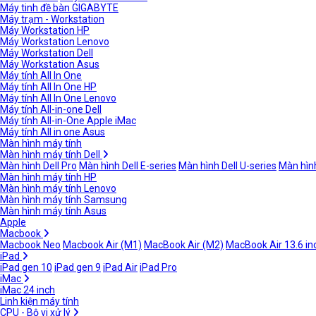
Máy tinh đề bàn GIGABYTE
Máy trạm - Workstation
Máy Workstation HP
Máy Workstation Lenovo
Máy Workstation Dell
Máy Workstation Asus
Máy tính All In One
Máy tính All In One HP
Máy tính All In One Lenovo
Máy tính All-in-one Dell
Máy tính All-in-One Apple iMac
Máy tính All in one Asus
Màn hình máy tính
Màn hình máy tính Dell
Màn hình Dell Pro
Màn hình Dell E-series
Màn hình Dell U-series
Màn hình
Màn hình máy tính HP
Màn hình máy tính Lenovo
Màn hình máy tính Samsung
Màn hình máy tính Asus
Apple
Macbook
Macbook Neo
Macbook Air (M1)
MacBook Air (M2)
MacBook Air 13.6 in
iPad
iPad gen 10
iPad gen 9
iPad Air
iPad Pro
iMac
iMac 24 inch
Linh kiện máy tính
CPU - Bộ vi xử lý