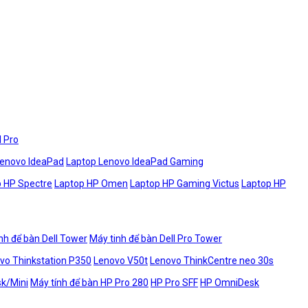
l Pro
Lenovo IdeaPad
Laptop Lenovo IdeaPad Gaming
 HP Spectre
Laptop HP Omen
Laptop HP Gaming Victus
Laptop HP
nh để bàn Dell Tower
Máy tinh để bàn Dell Pro Tower
vo Thinkstation P350
Lenovo V50t
Lenovo ThinkCentre neo 30s
sk/Mini
Máy tính để bàn HP Pro 280
HP Pro SFF
HP OmniDesk