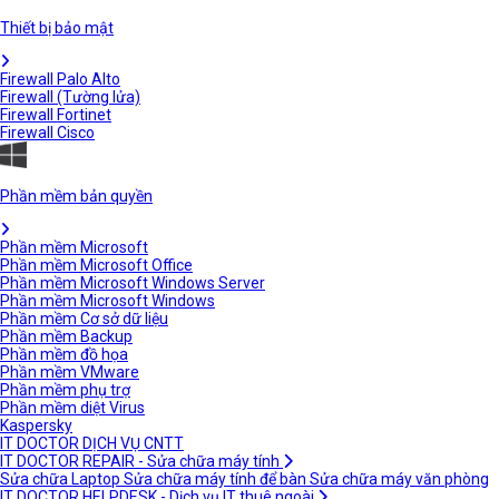
Thiết bị bảo mật
Firewall Palo Alto
Firewall (Tường lửa)
Firewall Fortinet
Firewall Cisco
Phần mềm bản quyền
Phần mềm Microsoft
Phần mềm Microsoft Office
Phần mềm Microsoft Windows Server
Phần mềm Microsoft Windows
Phần mềm Cơ sở dữ liệu
Phần mềm Backup
Phần mềm đồ họa
Phần mềm VMware
Phần mềm phụ trợ
Phần mềm diệt Virus
Kaspersky
IT DOCTOR DỊCH VỤ CNTT
IT DOCTOR REPAIR - Sửa chữa máy tính
Sửa chữa Laptop
Sửa chữa máy tính để bàn
Sửa chữa máy văn phòng
IT DOCTOR HELPDESK - Dịch vụ IT thuê ngoài