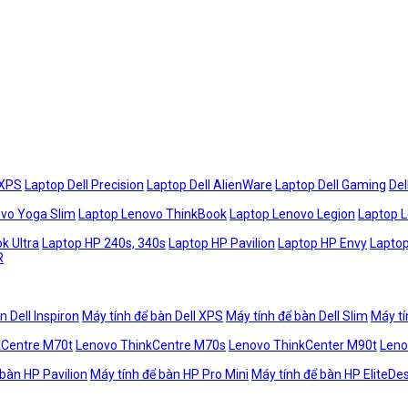
 XPS
Laptop Dell Precision
Laptop Dell AlienWare
Laptop Dell Gaming
Del
vo Yoga Slim
Laptop Lenovo ThinkBook
Laptop Lenovo Legion
Laptop 
k Ultra
Laptop HP 240s, 340s
Laptop HP Pavilion
Laptop HP Envy
Laptop
R
n Dell Inspiron
Máy tính để bàn Dell XPS
Máy tính để bàn Dell Slim
Máy tí
kCentre M70t
Lenovo ThinkCentre M70s
Lenovo ThinkCenter M90t
Leno
 bàn HP Pavilion
Máy tính để bàn HP Pro Mini
Máy tính để bàn HP EliteDe