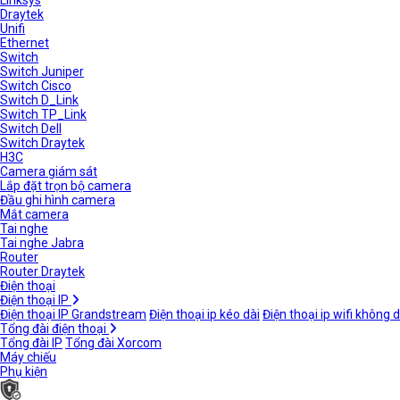
Linksys
Draytek
Unifi
Ethernet
Switch
Switch Juniper
Switch Cisco
Switch D_Link
Switch TP_Link
Switch Dell
Switch Draytek
H3C
Camera giám sát
Lắp đặt trọn bộ camera
Đầu ghi hình camera
Mắt camera
Tai nghe
Tai nghe Jabra
Router
Router Draytek
Điện thoại
Điện thoại IP
Điện thoại IP Grandstream
Điện thoại ip kéo dài
Điện thoại ip wifi không 
Tổng đài điện thoại
Tổng đài IP
Tổng đài Xorcom
Máy chiếu
Phụ kiện