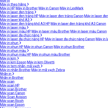
Máy in
Máy in theo hãng
Máy in HP
Máy in Brother
Máy in Canon
Máy in LexMark
Máy in laser đen trắng
Máy in laser đen trắng HP
Máy in laser đen trắng Canon
Máy in laser đe
Máy in laser khổ A3
Máy in laser đen trắng khổ A3 HP
Máy in laser đen trắng khổ A3 Canon
Máy in laser màu
Máy in laser màu HP
Máy in laser màu Brother
Máy in laser màu Canon
Máy in laser đa chức năng
Máy in laser đa chức năng HP
Máy in laser đa chức năng Canon
Máy in 
Máy in phun
Máy in phun HP
Máy in phun Canon
Máy in phun Brother
Máy in phun màu
Máy in phun màu HP
Máy in phun màu Brother
Máy in kim
Máy in kim Epson
Máy in kim Olivetti
Máy in tem nhãn, mã vạch
Máy in nhãn Brother
Máy in mã vạch Zebra
Nhãn in
Nhãn in Brother
Máy scan
Máy scan HP
Máy scan Brother
Máy scan Canon
Máy Scan Avision
Máy scan Ricoh
Máy scan Epson