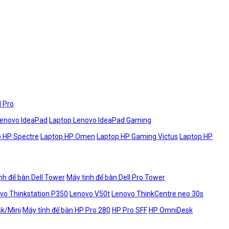
l Pro
Lenovo IdeaPad
Laptop Lenovo IdeaPad Gaming
 HP Spectre
Laptop HP Omen
Laptop HP Gaming Victus
Laptop HP
nh để bàn Dell Tower
Máy tinh để bàn Dell Pro Tower
vo Thinkstation P350
Lenovo V50t
Lenovo ThinkCentre neo 30s
sk/Mini
Máy tính để bàn HP Pro 280
HP Pro SFF
HP OmniDesk