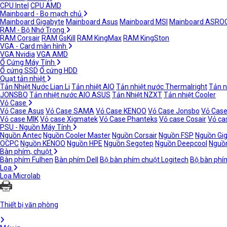
CPU Intel
CPU AMD
Mainboard - Bo mạch chủ
Mainboard Gigabyte
Mainboard Asus
Mainboard MSI
Mainboard ASRO
RAM - Bộ Nhớ Trong
RAM Corsair
RAM GsKill
RAM KingMax
RAM KingSton
VGA - Card màn hình
VGA Nvidia
VGA AMD
Ổ Cứng Máy Tính
Ổ cứng SSD
Ổ cứng HDD
Quạt tản nhiệt
Tản Nhiệt Nước Lian Li
Tản nhiệt AIO
Tản nhiệt nước Thermalright
Tản n
JONSBO
Tản nhiệt nước AIO ASUS
Tản Nhiệt NZXT
Tản nhiệt Cooler
Vỏ Case
Vỏ Case Asus
Vỏ Case SAMA
Vỏ Case KENOO
Vỏ Case Jonsbo
Vỏ Case
Vỏ case MIK
Vỏ case Xigmatek
Vỏ Case Phanteks
Vỏ case Cosair
Vỏ ca
PSU - Nguồn Máy Tính
Nguồn Antec
Nguồn Cooler Master
Nguồn Corsair
Nguồn FSP
Nguồn Gi
OCPC
Nguồn KENOO
Nguồn HPE
Nguồn Segotep
Nguồn Deepcool
Nguồn
Bàn phím, chuột
Bàn phím Fulhen
Bàn phím Dell
Bộ bàn phím chuột Logitech
Bộ bàn phí
Loa
Loa Microlab
Thiết bị văn phòng