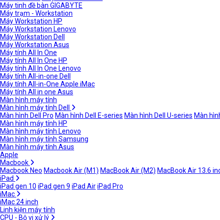
Máy tinh đề bàn GIGABYTE
Máy trạm - Workstation
Máy Workstation HP
Máy Workstation Lenovo
Máy Workstation Dell
Máy Workstation Asus
Máy tính All In One
Máy tính All In One HP
Máy tính All In One Lenovo
Máy tính All-in-one Dell
Máy tính All-in-One Apple iMac
Máy tính All in one Asus
Màn hình máy tính
Màn hình máy tính Dell
Màn hình Dell Pro
Màn hình Dell E-series
Màn hình Dell U-series
Màn hình
Màn hình máy tính HP
Màn hình máy tính Lenovo
Màn hình máy tính Samsung
Màn hình máy tính Asus
Apple
Macbook
Macbook Neo
Macbook Air (M1)
MacBook Air (M2)
MacBook Air 13.6 in
iPad
iPad gen 10
iPad gen 9
iPad Air
iPad Pro
iMac
iMac 24 inch
Linh kiện máy tính
CPU - Bộ vi xử lý