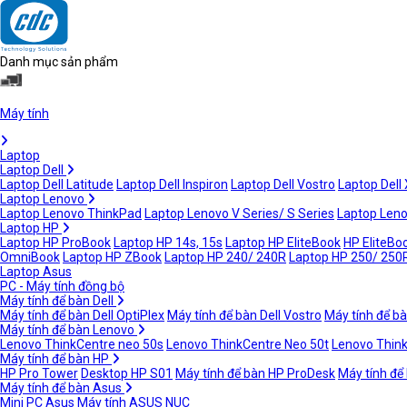
Danh mục sản phẩm
Máy tính
Laptop
Laptop Dell
Laptop Dell Latitude
Laptop Dell Inspiron
Laptop Dell Vostro
Laptop Dell
Laptop Lenovo
Laptop Lenovo ThinkPad
Laptop Lenovo V Series/ S Series
Laptop Leno
Laptop HP
Laptop HP ProBook
Laptop HP 14s, 15s
Laptop HP EliteBook
HP EliteBoo
OmniBook
Laptop HP ZBook
Laptop HP 240/ 240R
Laptop HP 250/ 250
Laptop Asus
PC - Máy tính đồng bộ
Máy tính để bàn Dell
Máy tính để bàn Dell OptiPlex
Máy tính để bàn Dell Vostro
Máy tính để bà
Máy tính để bàn Lenovo
Lenovo ThinkCentre neo 50s
Lenovo ThinkCentre Neo 50t
Lenovo Thin
Máy tính để bàn HP
HP Pro Tower
Desktop HP S01
Máy tính để bàn HP ProDesk
Máy tính để
Máy tính để bàn Asus
Mini PC Asus
Máy tính ASUS NUC