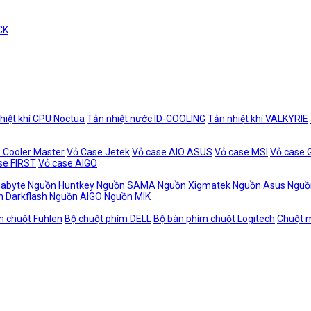
CK
hiệt khí CPU Noctua
Tản nhiệt nước ID-COOLING
Tản nhiệt khí VALKYRIE
 Cooler Master
Vỏ Case Jetek
Vỏ case AIO ASUS
Vỏ case MSI
Vỏ case
se FIRST
Vỏ case AIGO
gabyte
Nguồn Huntkey
Nguồn SAMA
Nguồn Xigmatek
Nguồn Asus
Nguồ
 Darkflash
Nguồn AIGO
Nguồn MIK
m chuột Fuhlen
Bộ chuột phím DELL
Bộ bàn phím chuột Logitech
Chuột m