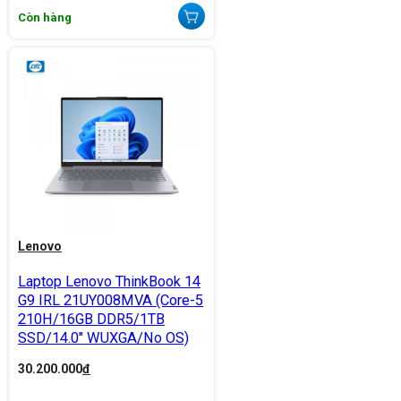
Còn hàng
Lenovo
Laptop Lenovo ThinkBook 14
G9 IRL 21UY008MVA (Core-5
210H/16GB DDR5/1TB
SSD/14.0" WUXGA/No OS)
30.200.000
đ