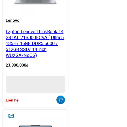
Lenovo
Laptop Lenovo ThinkBook 14
G8 IAL 21SJ00ECVA ( Ultra 5
135H/ 16GB DDR5 5600 /
512GB SSD/ 14 inch
WUXGA/NoOS)
23.800.000
đ
Liên hệ