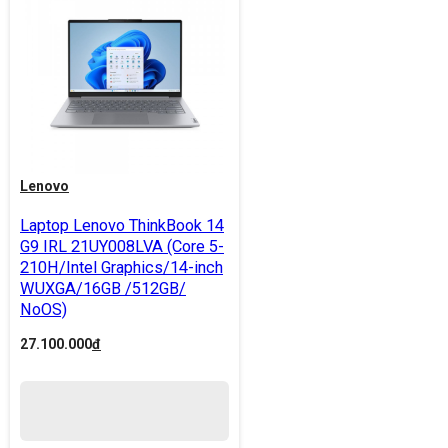
Lenovo
Laptop Lenovo ThinkBook 14
G9 IRL 21UY008LVA (Core 5-
210H/Intel Graphics/14-inch
WUXGA/16GB /512GB/
NoOS)
27.100.000
đ