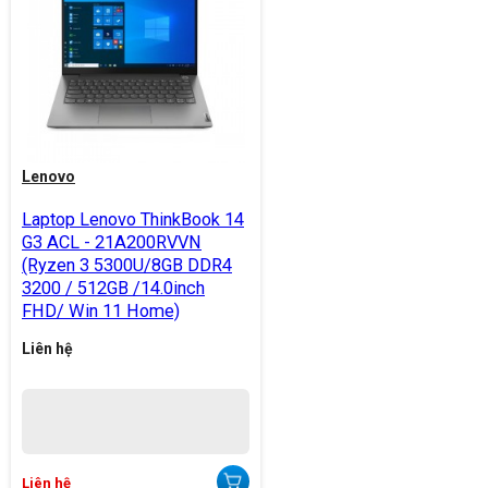
Lenovo
Laptop Lenovo ThinkBook 14
G3 ACL - 21A200RVVN
(Ryzen 3 5300U/8GB DDR4
3200 / 512GB /14.0inch
FHD/ Win 11 Home)
Liên hệ
Liên hệ