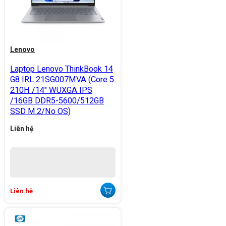
Lenovo
Laptop Lenovo ThinkBook 14
G8 IRL 21SG007MVA (Core 5
210H /14" WUXGA IPS
/16GB DDR5-5600/512GB
SSD M.2/No OS)
Liên hệ
Liên hệ