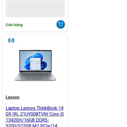
Còn hàng
Lenovo
Laptop Lenovo ThinkBook 14
G9 IRL 21UY008TVN( Core i5
13420H/16GB DDR5-
5200/512GB M2 PCIe/14