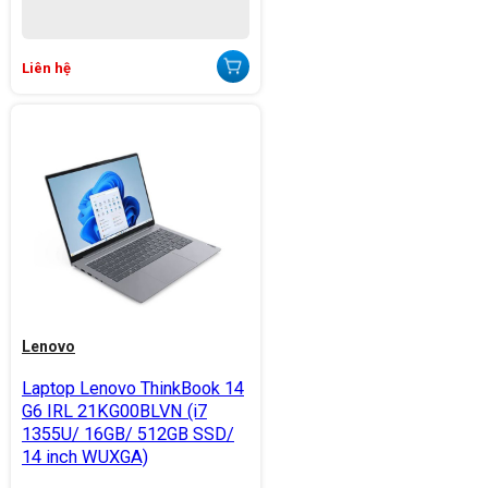
Liên hệ
Lenovo
Laptop Lenovo ThinkBook 14
G6 IRL 21KG00BLVN (i7
1355U/ 16GB/ 512GB SSD/
14 inch WUXGA)