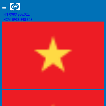
HN: 0983.366.022
HCM: 0938.898.328