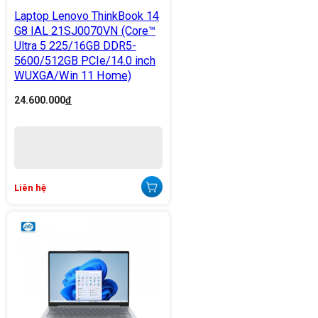
Laptop Lenovo ThinkBook 14
G8 IAL 21SJ0070VN (Core™
Ultra 5 225/16GB DDR5-
5600/512GB PCIe/14.0 inch
WUXGA/Win 11 Home)
24.600.000
đ
Liên hệ