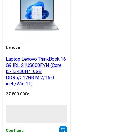
Lenovo
Laptop Lenovo ThinkBook 16
G9 IRL 21US008FVN (Core
i5-13420H/16GB
DDR5/512GB M.2/16.0
inch/Win 11)
27.800.000
đ
Còn hàng