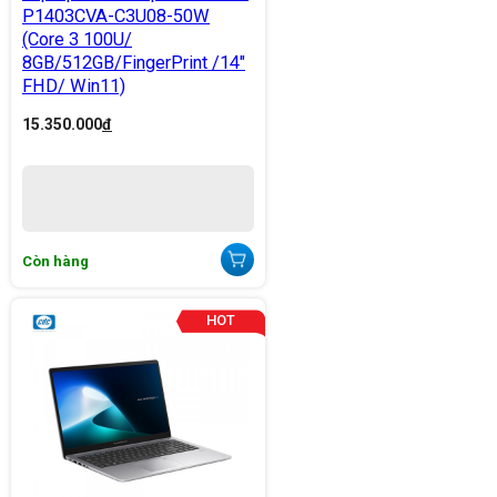
P1403CVA-C3U08-50W
(Core 3 100U/
8GB/512GB/FingerPrint /14"
FHD/ Win11)
15.350.000
đ
Còn hàng