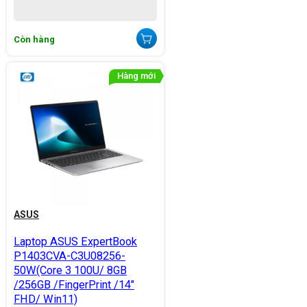
Còn hàng
ASUS
Laptop ASUS ExpertBook
P1403CVA-C3U08256-
50W(Core 3 100U/ 8GB
/256GB /FingerPrint /14"
FHD/ Win11)