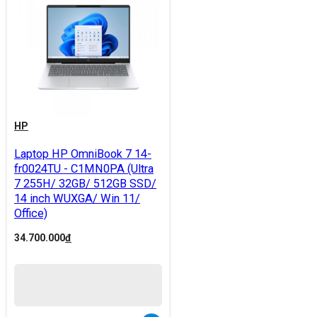
HP
Laptop HP OmniBook 7 14-
fr0024TU - C1MN0PA (Ultra
7 255H/ 32GB/ 512GB SSD/
14 inch WUXGA/ Win 11/
Office)
34.700.000
đ