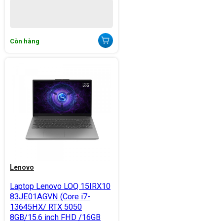
Còn hàng
Lenovo
Laptop Lenovo LOQ 15IRX10
83JE01AGVN (Core i7-
13645HX/ RTX 5050
8GB/15.6 inch FHD /16GB