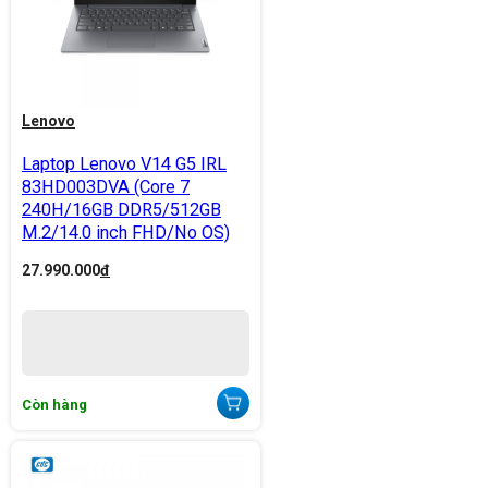
Lenovo
Laptop Lenovo V14 G5 IRL
83HD003DVA (Core 7
240H/16GB DDR5/512GB
M.2/14.0 inch FHD/No OS)
27.990.000
đ
Còn hàng