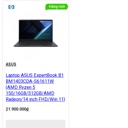
ASUS
Laptop ASUS ExpertBook B1
BM1403CDA-S61611W
(AMD Ryzen 5
150/16GB/512GB/AMD
Radeon/14 inch FHD/Win 11)
21.900.000
đ