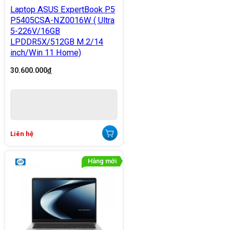
Laptop ASUS ExpertBook P5
P5405CSA-NZ0016W ( Ultra
5-226V/16GB
LPDDR5X/512GB M.2/14
inch/Win 11 Home)
30.600.000
đ
Liên hệ