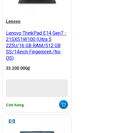
Lenovo
Lenovo ThinkPad E14 Gen7 -
21SXS1W100 (Ultra 5
225U/16 GB RAM/512 GB
SS/14inch Fingerprint,/No
OS)
33.200.000
đ
Còn hàng