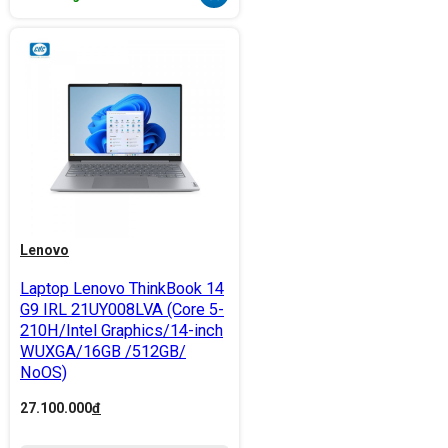
Lenovo
Laptop Lenovo ThinkBook 14
G9 IRL 21UY008LVA (Core 5-
210H/Intel Graphics/14-inch
WUXGA/16GB /512GB/
NoOS)
27.100.000
đ