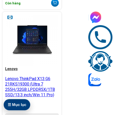
Còn hàng
Lenovo
Lenovo ThinkPad X13 G6
21RKS19300 (Ultra 7
255H/32GB LPDDR5X/1TB
SSD/13.3 inch/Win 11 Pro)
55.900.000
đ
☰ Mục lục