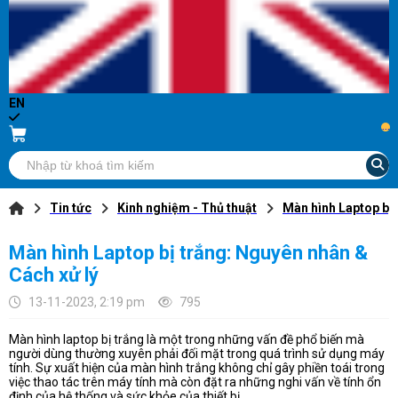
EN
...
Tin tức
Kinh nghiệm - Thủ thuật
Màn hình Laptop bị 
Màn hình Laptop bị trắng: Nguyên nhân &
Cách xử lý
13-11-2023, 2:19 pm
795
Màn hình laptop bị trắng là một trong những vấn đề phổ biến mà
người dùng thường xuyên phải đối mặt trong quá trình sử dụng máy
tính. Sự xuất hiện của màn hình trắng không chỉ gây phiền toái trong
việc thao tác trên máy tính mà còn đặt ra những nghi vấn về tính ổn
định của hệ thống và sức khỏe của thiết bị.