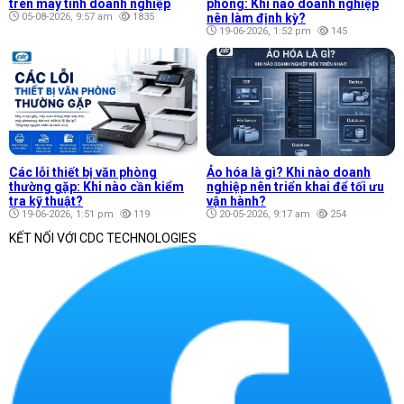
trên máy tính doanh nghiệp
phòng: Khi nào doanh nghiệp
05-08-2026, 9:57 am
1835
nên làm định kỳ?
19-06-2026, 1:52 pm
145
Các lỗi thiết bị văn phòng
Ảo hóa là gì? Khi nào doanh
thường gặp: Khi nào cần kiểm
nghiệp nên triển khai để tối ưu
tra kỹ thuật?
vận hành?
19-06-2026, 1:51 pm
119
20-05-2026, 9:17 am
254
KẾT NỐI VỚI CDC TECHNOLOGIES