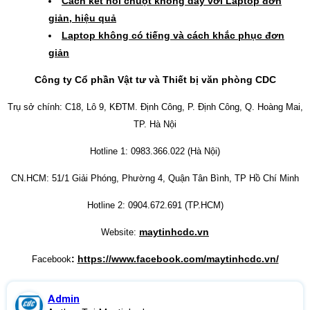
Cách kết nối chuột không dây với Laptop đơn
giản, hiệu quả
Laptop không có tiếng và cách khắc phục đơn
giản
Công ty Cổ phần Vật tư và Thiết bị văn phòng CDC
Trụ sở chính: C18, Lô 9, KĐTM. Định Công, P. Định Công, Q. Hoàng Mai,
TP. Hà Nội
Hotline 1: 0983.366.022 (Hà Nội)
CN.HCM: 51/1 Giải Phóng, Phường 4, Quận Tân Bình, TP Hồ Chí Minh
Hotline 2: 0904.672.691 (TP.HCM)
maytinhcdc.vn
Website:
:
https://www.facebook.com/maytinhcdc.vn/
Facebook
Admin