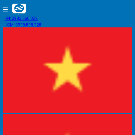
HN: 0983.366.022
HCM: 0938.898.328