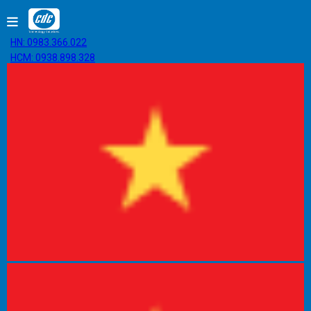
HN: 0983.366.022
HCM: 0938.898.328