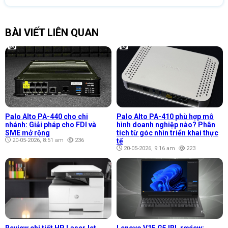
BÀI VIẾT LIÊN QUAN
Palo Alto PA-440 cho chi
Palo Alto PA-410 phù hợp mô
nhánh: Giải pháp cho FDI và
hình doanh nghiệp nào? Phân
SME mở rộng
tích từ góc nhìn triển khai thực
20-05-2026, 8:51 am
236
tế
20-05-2026, 9:16 am
223
Review chi tiết HP LaserJet
Lenovo V15 G5 IRL review: