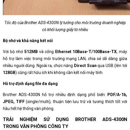
Tốc độ của Brother ADS-4300N lý tưởng cho môi trường doanh nghiệp
có khối lượng giấy tờ nhiều
Bộ nhớ và khả năng kết nối
Với bộ nhớ
512MB
và cổng
Ethernet 10Base-T/100Base-TX
, máy
hỗ trợ làm việc trong môi trường mạng LAN, chia sẻ dễ dàng giữa
nhiều người dùng. Ngoài ra, chức năng
Direct Scan
qua USB (lên tới
128GB
) cũng rất hữu ích khi không cần kết nối máy tính.
Hỗ trợ định dạng file đa dạng
Brother ADS-4300N hỗ trợ nhiều định dạng phổ biến:
PDF/A-1b,
JPEG, TIFF
(single/multi), thuận tiện lưu trữ và tương thích tốt với
hầu hết hệ thống văn phòng.
TRẢI NGHIỆM SỬ DỤNG BROTHER ADS-4300N
TRONG VĂN PHÒNG CÔNG TY