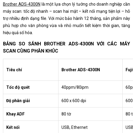
Brother ADS-4300N
là một lựa chọn lý tưởng cho doanh nghiệp cần
máy scan: tốc độ nhanh – scan hai mặt – kết nối mạng tiện lợi – hỗ
trợ nhiều định dạng file. Với mức bảo hành 12 tháng, sản phẩm này
phù hợp cho văn phòng vừa và nhỏ muốn tiết kiệm thời gian, tăng
hiệu quả số hóa.
BẢNG SO SÁNH BROTHER ADS-4300N VỚI CÁC MÁY
SCAN CÙNG PHÂN KHÚC
Tiêu chí
Brother ADS-4300N
Fuj
Tốc độ quét
40ppm/80ipm
60p
Độ phân giải
600 x 600 dpi
600
Khay ADF
80 tờ
80 
Kết nối
USB, Ethernet
US