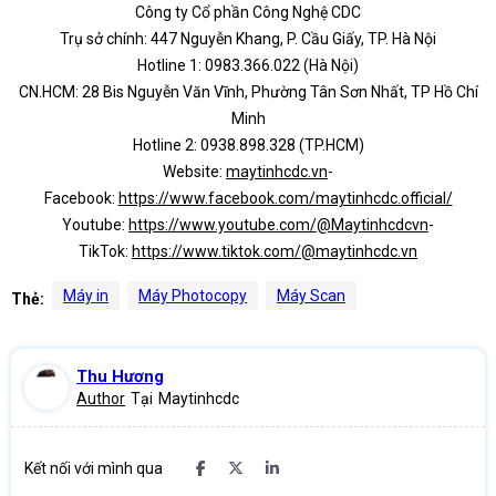
Công ty Cổ phần Công Nghệ CDC
Trụ sở chính: 447 Nguyễn Khang, P. Cầu Giấy, TP. Hà Nội
Hotline 1: 0983.366.022 (Hà Nội)
CN.HCM: 28 Bis Nguyễn Văn Vĩnh, Phường Tân Sơn Nhất, TP Hồ Chí
Minh
Hotline 2: 0938.898.328 (TP.HCM)
Website:
maytinhcdc.vn
-
Facebook:
https://www.facebook.com/maytinhcdc.official/
Youtube:
https://www.youtube.com/@Maytinhcdcvn
-
TikTok:
https://www.tiktok.com/@maytinhcdc.vn
Máy in
Máy Photocopy
Máy Scan
Thẻ:
Thu Hương
Author
Tại
Maytinhcdc
Kết nối với mình qua