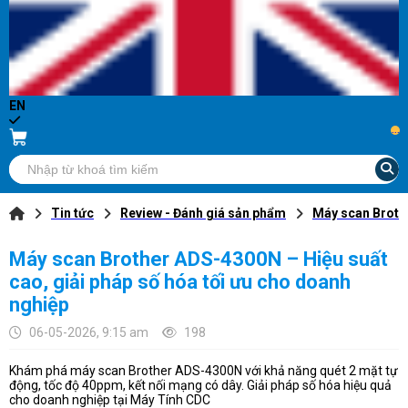
EN
...
Tin tức
Review - Đánh giá sản phẩm
Máy scan Brothe
Máy scan Brother ADS-4300N – Hiệu suất
cao, giải pháp số hóa tối ưu cho doanh
nghiệp
06-05-2026, 9:15 am
198
Khám phá máy scan Brother ADS-4300N với khả năng quét 2 mặt tự
động, tốc độ 40ppm, kết nối mạng có dây. Giải pháp số hóa hiệu quả
cho doanh nghiệp tại Máy Tính CDC