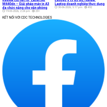
M440dn – Giải pháp máy in A3
Laptop doanh nghiệp thực dụng
đa chức năng cho văn phòng
30-06-2026, 5:17 pm
492
19-05-2026, 2:24 pm
251
KẾT NỐI VỚI CDC TECHNOLOGIES