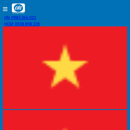
HN: 0983.366.022
HCM: 0938.898.328