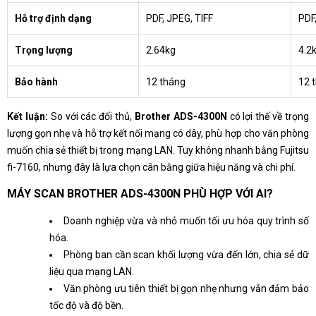
Hỗ trợ định dạng
PDF, JPEG, TIFF
PDF
Trọng lượng
2.64kg
4.2
Bảo hành
12 tháng
12 
Kết luận:
So với các đối thủ,
Brother ADS-4300N
có lợi thế về trọng
lượng gọn nhẹ và hỗ trợ kết nối mạng có dây, phù hợp cho văn phòng
muốn chia sẻ thiết bị trong mạng LAN. Tuy không nhanh bằng Fujitsu
fi-7160, nhưng đây là lựa chọn cân bằng giữa hiệu năng và chi phí.
MÁY SCAN BROTHER ADS-4300N PHÙ HỢP VỚI AI?
Doanh nghiệp vừa và nhỏ muốn tối ưu hóa quy trình số
hóa.
Phòng ban cần scan khối lượng vừa đến lớn, chia sẻ dữ
liệu qua mạng LAN.
Văn phòng ưu tiên thiết bị gọn nhẹ nhưng vẫn đảm bảo
tốc độ và độ bền.