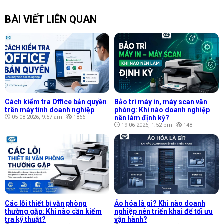
BÀI VIẾT LIÊN QUAN
Cách kiểm tra Office bản quyền
Bảo trì máy in, máy scan văn
trên máy tính doanh nghiệp
phòng: Khi nào doanh nghiệp
05-08-2026, 9:57 am
1866
nên làm định kỳ?
19-06-2026, 1:52 pm
148
Các lỗi thiết bị văn phòng
Ảo hóa là gì? Khi nào doanh
thường gặp: Khi nào cần kiểm
nghiệp nên triển khai để tối ưu
tra kỹ thuật?
vận hành?