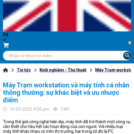
EN
...
Tin tức
Kinh nghiệm - Thủ thuật
Máy Trạm workstati
Máy Trạm workstation và máy tính cá nhân
thông thường: sự khác biệt và ưu nhược
điểm
10-03-2023, 4:05 pm
1381
Trong thế giới công nghệ hiện đại, máy tính đã trở thành một công cụ
cần thiết cho hầu hết các hoạt động của con người. Với nhiều loại
máy tính khác nhau có trên thị trường, hai trong số đó là PC