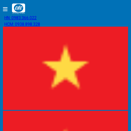
HN: 0983.366.022
HCM: 0938.898.328