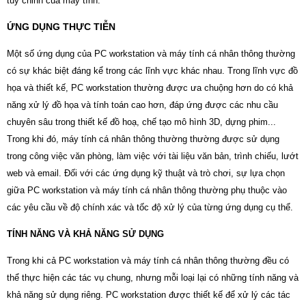
tùy chỉnh của máy tính.
ỨNG DỤNG THỰC TIỄN
Một số ứng dụng của PC workstation và máy tính cá nhân thông thường
có sự khác biệt đáng kể trong các lĩnh vực khác nhau. Trong lĩnh vực đồ
họa và thiết kế, PC workstation thường được ưa chuộng hơn do có khả
năng xử lý đồ họa và tính toán cao hơn, đáp ứng được các nhu cầu
chuyên sâu trong thiết kế đồ hoạ, chế tạo mô hình 3D, dựng phim...
Trong khi đó, máy tính cá nhân thông thường thường được sử dụng
trong công việc văn phòng, làm việc với tài liệu văn bản, trình chiếu, lướt
web và email. Đối với các ứng dụng kỹ thuật và trò chơi, sự lựa chọn
giữa PC workstation và máy tính cá nhân thông thường phụ thuộc vào
các yêu cầu về độ chính xác và tốc độ xử lý của từng ứng dụng cụ thể.
TÍNH NĂNG VÀ KHẢ NĂNG SỬ DỤNG
Trong khi cả PC workstation và máy tính cá nhân thông thường đều có
thể thực hiện các tác vụ chung, nhưng mỗi loại lại có những tính năng và
khả năng sử dụng riêng. PC workstation được thiết kế để xử lý các tác