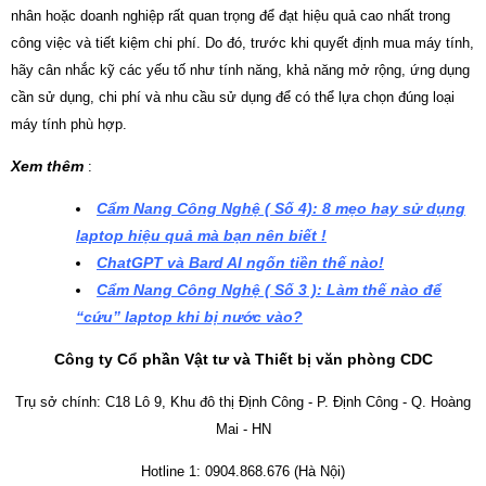
nhân hoặc doanh nghiệp rất quan trọng để đạt hiệu quả cao nhất trong
công việc và tiết kiệm chi phí. Do đó, trước khi quyết định mua máy tính,
hãy cân nhắc kỹ các yếu tố như tính năng, khả năng mở rộng, ứng dụng
cần sử dụng, chi phí và nhu cầu sử dụng để có thể lựa chọn đúng loại
máy tính phù hợp.
Xem thêm
:
Cẩm Nang Công Nghệ ( Số 4): 8 mẹo hay sử dụng
laptop hiệu quả mà bạn nên biết !
ChatGPT và Bard AI ngốn tiền thế nào!
Cẩm Nang Công Nghệ ( Số 3 ): Làm thế nào để
“cứu” laptop khi bị nước vào?
Công ty Cổ phần Vật tư và Thiết bị văn phòng CDC
Trụ sở chính: C18 Lô 9, Khu đô thị Định Công - P. Định Công - Q. Hoàng
Mai - HN
Hotline 1: 0904.868.676 (Hà Nội)