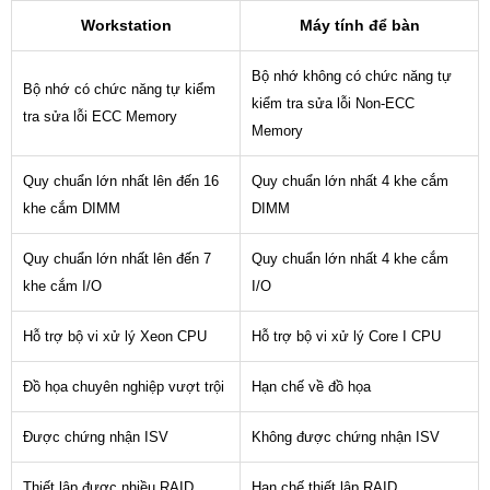
Workstation
Máy tính để bàn
Bộ nhớ không có chức năng tự
Bộ nhớ có chức năng tự kiểm
kiểm tra sửa lỗi Non-ECC
tra sửa lỗi ECC Memory
Memory
Quy chuẩn lớn nhất lên đến 16
Quy chuẩn lớn nhất 4 khe cắm
khe cắm DIMM
DIMM
Quy chuẩn lớn nhất lên đến 7
Quy chuẩn lớn nhất 4 khe cắm
khe cắm I/O
I/O
Hỗ trợ bộ vi xử lý Xeon CPU
Hỗ trợ bộ vi xử lý Core I CPU
Đồ họa chuyên nghiệp vượt trội
Hạn chế về đồ họa
Được chứng nhận ISV
Không được chứng nhận ISV
Thiết lập được nhiều RAID
Hạn chế thiết lập RAID