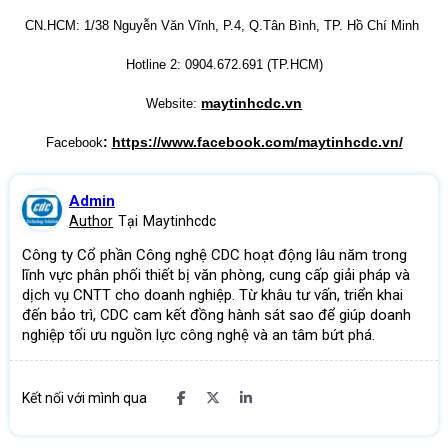
CN.HCM: 1/38 Nguyễn Văn Vĩnh, P.4, Q.Tân Bình, TP. Hồ Chí Minh
Hotline 2: 0904.672.691 (TP.HCM)
maytinhcdc.vn
Website:
:
https://www.facebook.com/maytinhcdc.vn/
Facebook
Admin
Author
Tại
Maytinhcdc
Công ty Cổ phần Công nghệ CDC hoạt động lâu năm trong
lĩnh vực phân phối thiết bị văn phòng, cung cấp giải pháp và
dịch vụ CNTT cho doanh nghiệp. Từ khâu tư vấn, triển khai
đến bảo trì, CDC cam kết đồng hành sát sao để giúp doanh
nghiệp tối ưu nguồn lực công nghệ và an tâm bứt phá.
Kết nối với mình qua