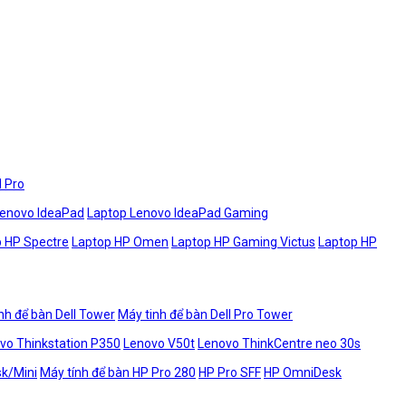
l Pro
Lenovo IdeaPad
Laptop Lenovo IdeaPad Gaming
 HP Spectre
Laptop HP Omen
Laptop HP Gaming Victus
Laptop HP
nh để bàn Dell Tower
Máy tinh để bàn Dell Pro Tower
vo Thinkstation P350
Lenovo V50t
Lenovo ThinkCentre neo 30s
sk/Mini
Máy tính để bàn HP Pro 280
HP Pro SFF
HP OmniDesk