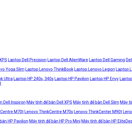
 XPS
Laptop Dell Precision
Laptop Dell AlienWare
Laptop Dell Gaming
Del
vo Yoga Slim
Laptop Lenovo ThinkBook
Laptop Lenovo Legion
Laptop 
k Ultra
Laptop HP 240s, 340s
Laptop HP Pavilion
Laptop HP Envy
Laptop
R
n Dell Inspiron
Máy tính để bàn Dell XPS
Máy tính để bàn Dell Slim
Máy tí
kCentre M70t
Lenovo ThinkCentre M70s
Lenovo ThinkCenter M90t
Leno
 bàn HP Pavilion
Máy tính để bàn HP Pro Mini
Máy tính để bàn HP EliteDe