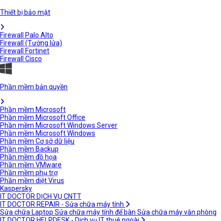
Thiết bị bảo mật
Firewall Palo Alto
Firewall (Tường lửa)
Firewall Fortinet
Firewall Cisco
Phần mềm bản quyền
Phần mềm Microsoft
Phần mềm Microsoft Office
Phần mềm Microsoft Windows Server
Phần mềm Microsoft Windows
Phần mềm Cơ sở dữ liệu
Phần mềm Backup
Phần mềm đồ họa
Phần mềm VMware
Phần mềm phụ trợ
Phần mềm diệt Virus
Kaspersky
IT DOCTOR DỊCH VỤ CNTT
IT DOCTOR REPAIR - Sửa chữa máy tính
Sửa chữa Laptop
Sửa chữa máy tính để bàn
Sửa chữa máy văn phòng
IT DOCTOR HELPDESK - Dịch vụ IT thuê ngoài