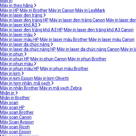
Máy in
Máy in theo hãng
Máy in HP
Máy in Brother
Máy in Canon
Máy in LexMark
Máy in laser đen trắng
Máy in laser đen trắng HP
Máy in laser đen trắng Canon
Máy in laser đe
Máy in laser khổ A3
Máy in laser đen trắng khổ A3 HP
Máy in laser đen trắng khổ A3 Canon
Máy in laser màu
Máy in laser màu HP
Máy in laser màu Brother
Máy in laser màu Canon
Máy in laser đa chức năng
Máy in laser đa chức năng HP
Máy in laser đa chức năng Canon
Máy in 
Máy in phun
Máy in phun HP
Máy in phun Canon
Máy in phun Brother
Máy in phun màu
Máy in phun màu HP
Máy in phun màu Brother
Máy in kim
Máy in kim Epson
Máy in kim Olivetti
Máy in tem nhãn, mã vạch
Máy in nhãn Brother
Máy in mã vạch Zebra
Nhãn in
Nhãn in Brother
Máy scan
Máy scan HP
Máy scan Brother
Máy scan Canon
Máy Scan Avision
Máy scan Ricoh
Máy scan Epson