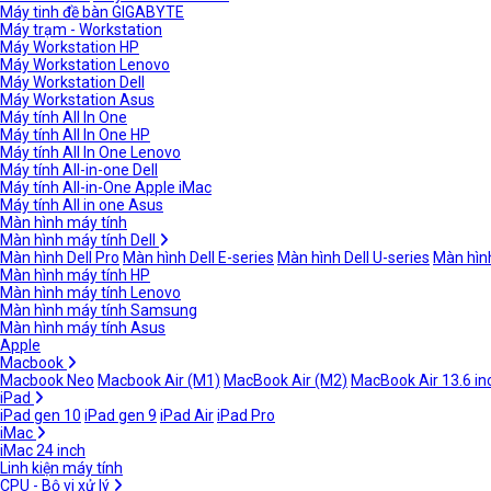
Máy tinh đề bàn GIGABYTE
Máy trạm - Workstation
Máy Workstation HP
Máy Workstation Lenovo
Máy Workstation Dell
Máy Workstation Asus
Máy tính All In One
Máy tính All In One HP
Máy tính All In One Lenovo
Máy tính All-in-one Dell
Máy tính All-in-One Apple iMac
Máy tính All in one Asus
Màn hình máy tính
Màn hình máy tính Dell
Màn hình Dell Pro
Màn hình Dell E-series
Màn hình Dell U-series
Màn hình
Màn hình máy tính HP
Màn hình máy tính Lenovo
Màn hình máy tính Samsung
Màn hình máy tính Asus
Apple
Macbook
Macbook Neo
Macbook Air (M1)
MacBook Air (M2)
MacBook Air 13.6 in
iPad
iPad gen 10
iPad gen 9
iPad Air
iPad Pro
iMac
iMac 24 inch
Linh kiện máy tính
CPU - Bộ vi xử lý