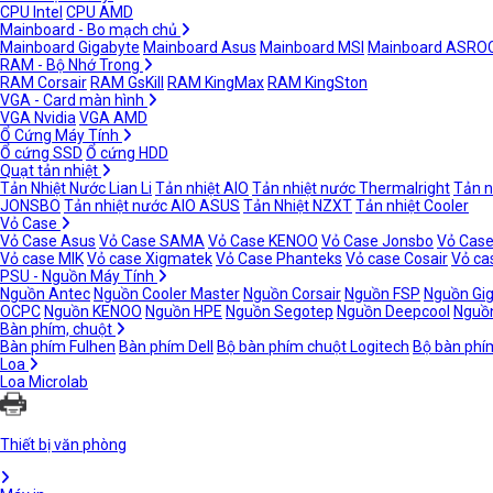
CPU Intel
CPU AMD
Mainboard - Bo mạch chủ
Mainboard Gigabyte
Mainboard Asus
Mainboard MSI
Mainboard ASRO
RAM - Bộ Nhớ Trong
RAM Corsair
RAM GsKill
RAM KingMax
RAM KingSton
VGA - Card màn hình
VGA Nvidia
VGA AMD
Ổ Cứng Máy Tính
Ổ cứng SSD
Ổ cứng HDD
Quạt tản nhiệt
Tản Nhiệt Nước Lian Li
Tản nhiệt AIO
Tản nhiệt nước Thermalright
Tản n
JONSBO
Tản nhiệt nước AIO ASUS
Tản Nhiệt NZXT
Tản nhiệt Cooler
Vỏ Case
Vỏ Case Asus
Vỏ Case SAMA
Vỏ Case KENOO
Vỏ Case Jonsbo
Vỏ Case
Vỏ case MIK
Vỏ case Xigmatek
Vỏ Case Phanteks
Vỏ case Cosair
Vỏ ca
PSU - Nguồn Máy Tính
Nguồn Antec
Nguồn Cooler Master
Nguồn Corsair
Nguồn FSP
Nguồn Gi
OCPC
Nguồn KENOO
Nguồn HPE
Nguồn Segotep
Nguồn Deepcool
Nguồn
Bàn phím, chuột
Bàn phím Fulhen
Bàn phím Dell
Bộ bàn phím chuột Logitech
Bộ bàn phí
Loa
Loa Microlab
Thiết bị văn phòng