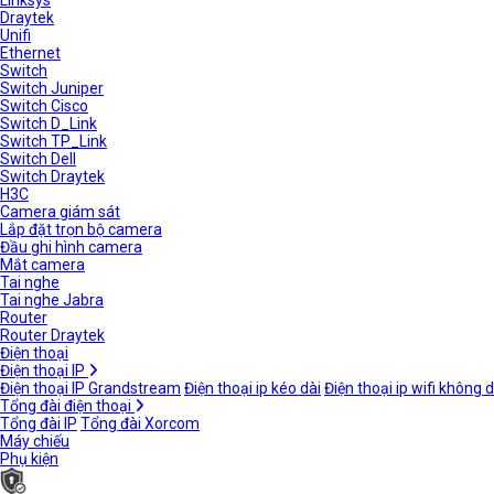
Linksys
Draytek
Unifi
Ethernet
Switch
Switch Juniper
Switch Cisco
Switch D_Link
Switch TP_Link
Switch Dell
Switch Draytek
H3C
Camera giám sát
Lắp đặt trọn bộ camera
Đầu ghi hình camera
Mắt camera
Tai nghe
Tai nghe Jabra
Router
Router Draytek
Điện thoại
Điện thoại IP
Điện thoại IP Grandstream
Điện thoại ip kéo dài
Điện thoại ip wifi không 
Tổng đài điện thoại
Tổng đài IP
Tổng đài Xorcom
Máy chiếu
Phụ kiện