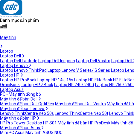
Danh mục sản phẩm
Máy tính
Laptop
Laptop Dell
Laptop Dell Latitude
Laptop Dell Inspiron
Laptop Dell Vostro
Laptop Dell
Laptop Lenovo
Laptop Lenovo ThinkPad
Laptop Lenovo V Series/ S Series
Laptop Leno
Laptop HP
Laptop HP ProBook
Laptop HP 14s, 15s
Laptop HP EliteBook
HP EliteBoo
OmniBook
Laptop HP ZBook
Laptop HP 240/ 240R
Laptop HP 250/ 250
Laptop Asus
PC - Máy tính đồng bộ
Máy tính để bàn Dell
Máy tính để bàn Dell OptiPlex
Máy tính để bàn Dell Vostro
Máy tính để bà
Máy tính để bàn Lenovo
Lenovo ThinkCentre neo 50s
Lenovo ThinkCentre Neo 50t
Lenovo Thin
Máy tính để bàn HP
HP Pro Tower
Desktop HP S01
Máy tính để bàn HP ProDesk
Máy tính để
Máy tính để bàn Asus
Mini PC Asus
Máy tính ASUS NUC