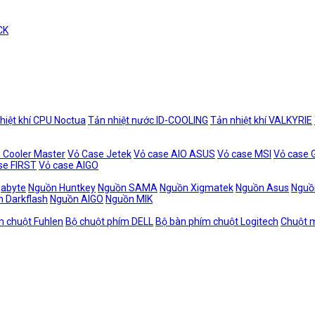
CK
hiệt khí CPU Noctua
Tản nhiệt nước ID-COOLING
Tản nhiệt khí VALKYRIE
 Cooler Master
Vỏ Case Jetek
Vỏ case AIO ASUS
Vỏ case MSI
Vỏ case
se FIRST
Vỏ case AIGO
gabyte
Nguồn Huntkey
Nguồn SAMA
Nguồn Xigmatek
Nguồn Asus
Nguồ
 Darkflash
Nguồn AIGO
Nguồn MIK
m chuột Fuhlen
Bộ chuột phím DELL
Bộ bàn phím chuột Logitech
Chuột m