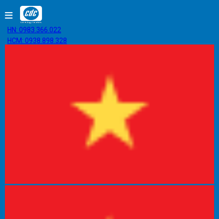
HN: 0983.366.022
HCM: 0938.898.328