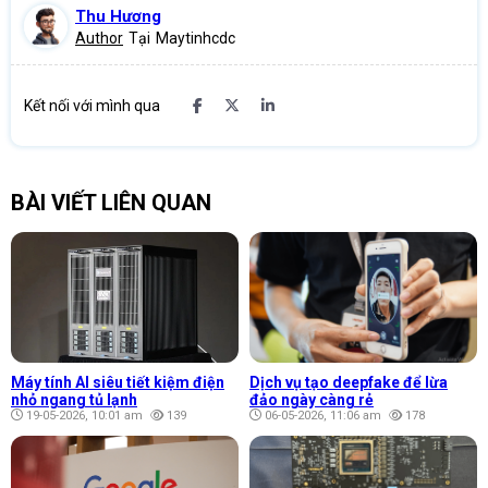
Thu Hương
Author
Tại
Maytinhcdc
Kết nối với mình qua
BÀI VIẾT LIÊN QUAN
Máy tính AI siêu tiết kiệm điện
Dịch vụ tạo deepfake để lừa
nhỏ ngang tủ lạnh
đảo ngày càng rẻ
19-05-2026, 10:01 am
139
06-05-2026, 11:06 am
178