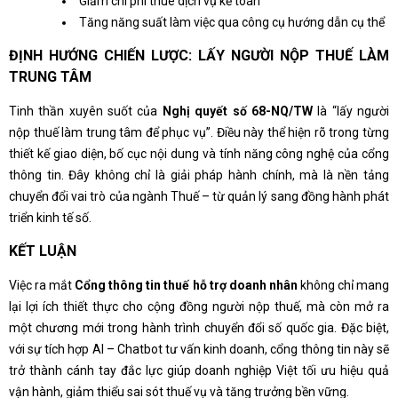
Giảm chi phí thuê dịch vụ kế toán
Tăng năng suất làm việc qua công cụ hướng dẫn cụ thể
ĐỊNH HƯỚNG CHIẾN LƯỢC: LẤY NGƯỜI NỘP THUẾ LÀM
TRUNG TÂM
Tinh thần xuyên suốt của
Nghị quyết số 68-NQ/TW
là “lấy người
nộp thuế làm trung tâm để phục vụ”. Điều này thể hiện rõ trong từng
thiết kế giao diện, bố cục nội dung và tính năng công nghệ của cổng
thông tin. Đây không chỉ là giải pháp hành chính, mà là nền tảng
chuyển đổi vai trò của ngành Thuế – từ quản lý sang đồng hành phát
triển kinh tế số.
KẾT LUẬN
Việc ra mắt
Cổng thông tin thuế hỗ trợ doanh nhân
không chỉ mang
lại lợi ích thiết thực cho cộng đồng người nộp thuế, mà còn mở ra
một chương mới trong hành trình chuyển đổi số quốc gia. Đặc biệt,
với sự tích hợp AI – Chatbot tư vấn kinh doanh, cổng thông tin này sẽ
trở thành cánh tay đắc lực giúp doanh nghiệp Việt tối ưu hiệu quả
vận hành, giảm thiểu sai sót thuế vụ và tăng trưởng bền vững.