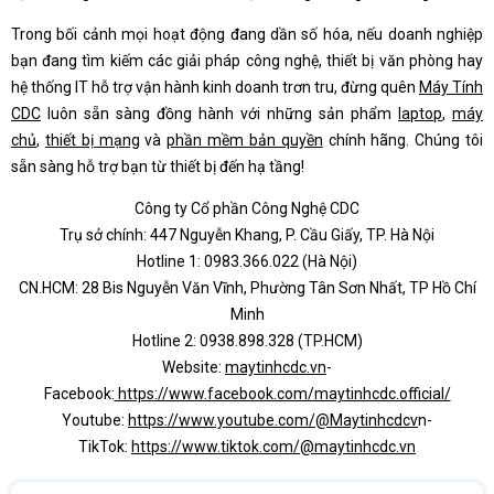
Trong bối cảnh mọi hoạt động đang dần số hóa, nếu doanh nghiệp
bạn đang tìm kiếm các giải pháp công nghệ, thiết bị văn phòng hay
hệ thống IT hỗ trợ vận hành kinh doanh trơn tru, đừng quên
Máy Tính
CDC
luôn sẵn sàng đồng hành với những sản phẩm
laptop
,
máy
chủ
,
thiết bị mạng
và
phần mềm bản quyền
chính hãng. Chúng tôi
sẵn sàng hỗ trợ bạn từ thiết bị đến hạ tầng!
Công ty Cổ phần Công Nghệ CDC
Trụ sở chính: 447 Nguyễn Khang, P. Cầu Giấy, TP. Hà Nội
Hotline 1: 0983.366.022 (Hà Nội)
CN.HCM: 28 Bis Nguyễn Văn Vĩnh, Phường Tân Sơn Nhất, TP Hồ Chí
Minh
Hotline 2: 0938.898.328 (TP.HCM)
Website:
maytinhcdc.vn
-
Facebook:
https://www.facebook.com/maytinhcdc.official/
Youtube:
https://www.youtube.com/@Maytinhcdcv
n-
TikTok:
https://www.tiktok.com/@maytinhcdc.vn