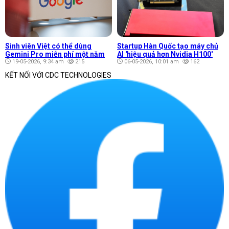
Sinh viên Việt có thể dùng
Startup Hàn Quốc tạo máy chủ
Gemini Pro miễn phí một năm
AI 'hiệu quả hơn Nvidia H100'
19-05-2026, 9:34 am
215
06-05-2026, 10:01 am
162
KẾT NỐI VỚI CDC TECHNOLOGIES