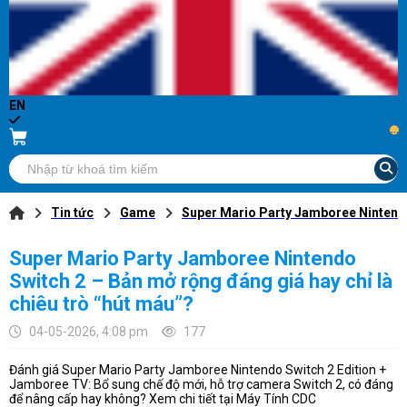
EN
...
Tin tức
Game
Super Mario Party Jamboree Nintendo 
Super Mario Party Jamboree Nintendo
Switch 2 – Bản mở rộng đáng giá hay chỉ là
chiêu trò “hút máu”?
04-05-2026, 4:08 pm
177
Đánh giá Super Mario Party Jamboree Nintendo Switch 2 Edition +
Jamboree TV: Bổ sung chế độ mới, hỗ trợ camera Switch 2, có đáng
để nâng cấp hay không? Xem chi tiết tại Máy Tính CDC