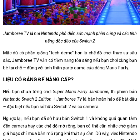
Jamboree TV là nơi Nintendo phô diễn sức mạnh phần cứng và các tính
năng độc đáo của Switch 2
Mặc dù có phần giống “tech demo” hơn là chế độ chơi thực sự sâu
sắc, Jamboree TV vẫn có tiềm năng tỏa sáng nếu bạn chơi cùng bạn
bè tại chỗ – đúng với tinh thần party game của dòng Mario Party.
LIỆU CÓ ĐÁNG ĐỂ NÂNG CẤP?
Nếu bạn chưa từng chơi
Super Mario Party Jamboree
, thì phiên bản
Nintendo Switch 2 Edition + Jamboree TV
là bản hoàn hảo để bắt đầu
– đặc biệt nếu bạn sở hữu Switch 2 và có camera.
Ngược lại, nếu bạn đã sở hữu bản Switch 1 và không quá quan tâm
đến camera hay các chế độ mở rộng, bạn có thể cân nhắc chờ giảm
giá hoặc chỉ mua bản mở rộng khi thật sự cần. Dù vậy, việc Nintendo