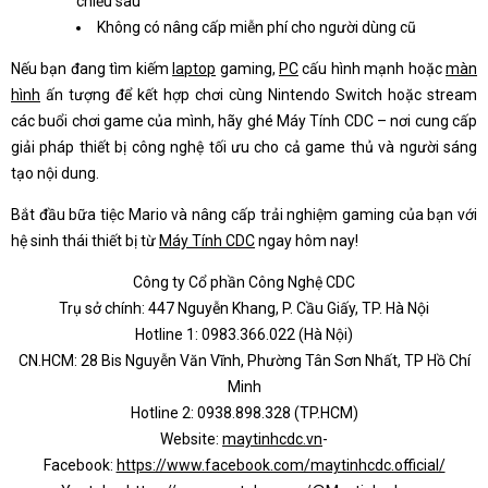
chiều sâu
Không có nâng cấp miễn phí cho người dùng cũ
Nếu bạn đang tìm kiếm
laptop
gaming,
PC
cấu hình mạnh hoặc
màn
hình
ấn tượng để kết hợp chơi cùng Nintendo Switch hoặc stream
các buổi chơi game của mình, hãy ghé Máy Tính CDC – nơi cung cấp
giải pháp thiết bị công nghệ tối ưu cho cả game thủ và người sáng
tạo nội dung.
Bắt đầu bữa tiệc Mario và nâng cấp trải nghiệm gaming của bạn với
hệ sinh thái thiết bị từ
Máy Tính CDC
ngay hôm nay!
Công ty Cổ phần Công Nghệ CDC
Trụ sở chính: 447 Nguyễn Khang, P. Cầu Giấy, TP. Hà Nội
Hotline 1: 0983.366.022 (Hà Nội)
CN.HCM: 28 Bis Nguyễn Văn Vĩnh, Phường Tân Sơn Nhất, TP Hồ Chí
Minh
Hotline 2: 0938.898.328 (TP.HCM)
Website:
maytinhcdc.vn
-
Facebook:
https://www.facebook.com/maytinhcdc.official/