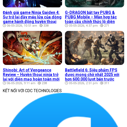
Đánh giá game Ninja Gaiden 4:
G-DRAGON bắt tay PUBG &
Sự trở lại đầy máu lửa của dòng
PUBG Mobile – Màn hợp tác
game hành động huyền thoại
toàn cầu chính thức lộ diện
06-05-2026, 10:51 am
338
05-05-2026, 4:37 pm
271
Shinobi: Art of Vengeance
Battlefield 6: Siêu phẩm FPS
Review – Huyền thoại ninja trở
được mong chờ nhất 2025 với
lại với diện mạo hoàn toàn mới
hơn 600.000 lượt bán trước
06-05-2026, 9:11 am
238
05-05-2026, 2:51 pm
311
KẾT NỐI VỚI CDC TECHNOLOGIES