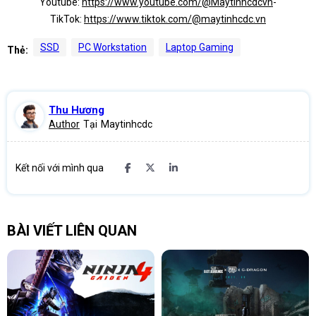
Youtube:
https://www.youtube.com/@Maytinhcdcvn
-
TikTok:
https://www.tiktok.com/@maytinhcdc.vn
SSD
PC Workstation
Laptop Gaming
Thẻ:
Thu Hương
Author
Tại
Maytinhcdc
Kết nối với mình qua
BÀI VIẾT LIÊN QUAN