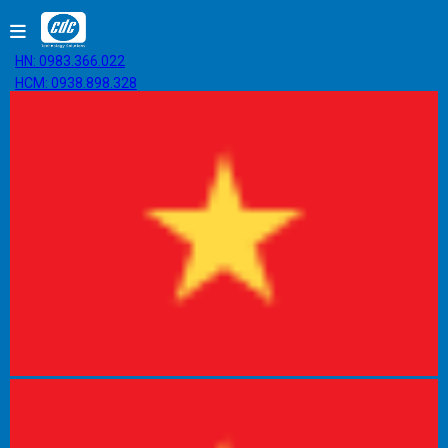
HN: 0983.366.022
HCM: 0938.898.328