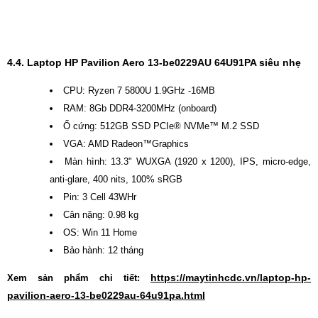
4.4. Laptop HP Pavilion Aero 13-be0229AU 64U91PA siêu nhẹ
CPU: Ryzen 7 5800U 1.9GHz -16MB
RAM: 8Gb DDR4-3200MHz (onboard)
Ổ cứng: 512GB SSD PCIe® NVMe™ M.2 SSD
VGA: AMD Radeon™Graphics
Màn hình: 13.3" WUXGA (1920 x 1200), IPS, micro-edge,
anti-glare, 400 nits, 100% sRGB
Pin: 3 Cell 43WHr
Cân nặng: 0.98 kg
OS: Win 11 Home
Bảo hành: 12 tháng
https://maytinhcdc.vn/laptop-hp-
Xem sản phẩm chi tiết:
pavilion-aero-13-be0229au-64u91pa.html