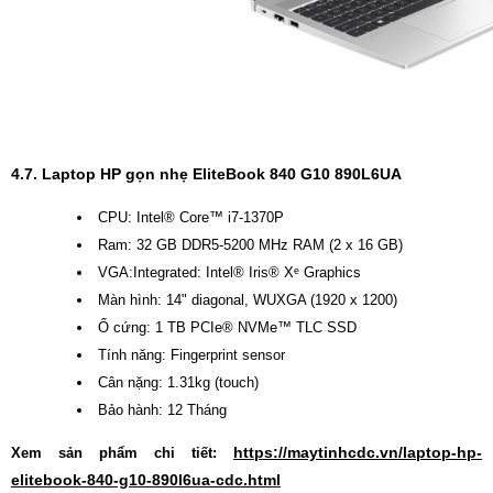
4.7. Laptop HP gọn nhẹ EliteBook 840 G10 890L6UA
CPU: Intel® Core™ i7-1370P
Ram: 32 GB DDR5-5200 MHz RAM (2 x 16 GB)
VGA:Integrated: Intel® Iris® Xᵉ Graphics
Màn hình: 14" diagonal, WUXGA (1920 x 1200)
Ổ cứng: 1 TB PCIe® NVMe™ TLC SSD
Tính năng: Fingerprint sensor
Cân nặng: 1.31kg (touch)
Bảo hành: 12 Tháng
https://maytinhcdc.vn/laptop-hp-
Xem sản phẩm chi tiết:
elitebook-840-g10-890l6ua-cdc.html