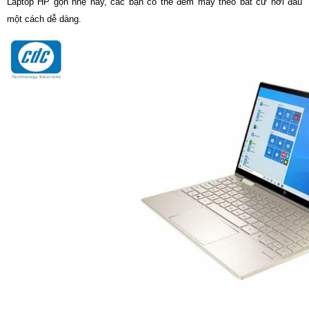
Laptop HP gọn nhẹ này, các bạn có thể đem máy theo bất cứ nơi đâu
một cách dễ dàng.