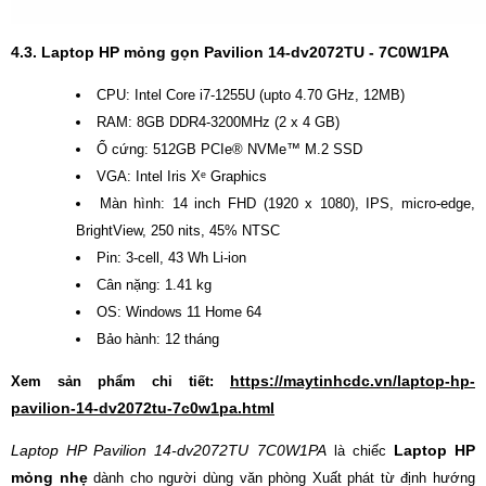
4.3. Laptop HP mỏng gọn Pavilion 14-dv2072TU - 7C0W1PA
CPU: Intel Core i7-1255U (upto 4.70 GHz, 12MB)
RAM: 8GB DDR4-3200MHz (2 x 4 GB)
Ổ cứng: 512GB PCIe® NVMe™ M.2 SSD
VGA: Intel Iris Xᵉ Graphics
Màn hình: 14 inch FHD (1920 x 1080), IPS, micro-edge,
BrightView, 250 nits, 45% NTSC
Pin: 3-cell, 43 Wh Li-ion
Cân nặng: 1.41 kg
OS: Windows 11 Home 64
Bảo hành: 12 tháng
https://maytinhcdc.vn/laptop-hp-
Xem sản phẩm chi tiết:
pavilion-14-dv2072tu-7c0w1pa.html
Laptop HP Pavilion 14-dv2072TU 7C0W1PA
Laptop HP
là chiếc
mỏng nhẹ
dành cho người dùng văn phòng Xuất phát từ định hướng