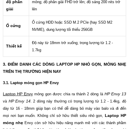
độ phân
mỏng; độ phân giải FHD trở lên; độ sáng 200 nits trở
giải
lên
Ổ cứng HDD hoặc SSD M.2 PCIe (hay SSD M2
Ổ cứng
NVME), dung lượng tối thiểu 256GB
Độ này từ 18mm trở xuống; trọng lượng từ 1.2 -
Thiết kế
1.7kg
3. ĐIỂM DANH CÁC DÒNG LAPTOP HP NHỎ GỌN, MỎNG NHẸ
TRÊN THỊ TRƯỜNG HIỆN NAY
3.1. Laptop mỏng gọn HP Envy
Laptop HP Envy
HP Envy 13
mỏng gọn được chia ra thành 2 dòng là
HP Envy 14
và
. 2 dòng này thường có trọng lượng từ 1.2 - 1.4kg, độ
dày từ 16 - 18mm giúp bạn có thể dễ dàng bỏ máy vào balo và đi đến
Laptop HP
mọi nơi bạn muốn. Không chỉ sở hữu thiết siêu nhỏ gọn,
mỏng nhẹ
Envy còn sở hữu hiệu năng mạnh mẽ với các thành phầm