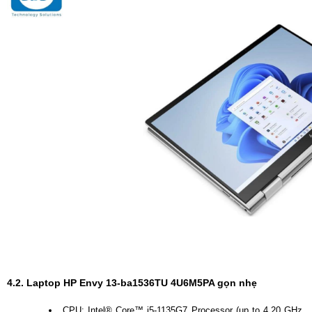
4.2. Laptop HP Envy 13-ba1536TU 4U6M5PA gọn nhẹ
CPU: Intel® Core™ i5-1135G7 Processor (up to 4.20 GHz,