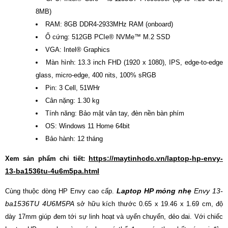
8MB)
RAM: 8GB DDR4-2933MHz RAM (onboard)
Ổ cứng: 512GB PCIe® NVMe™ M.2 SSD
VGA: Intel® Graphics
Màn hình: 13.3 inch FHD (1920 x 1080), IPS, edge-to-edge
glass, micro-edge, 400 nits, 100% sRGB
Pin: 3 Cell, 51WHr
Cân nặng: 1.30 kg
Tính năng: Bảo mật vân tay, đèn nền bàn phím
OS: Windows 11 Home 64bit
Bảo hành: 12 tháng
https://maytinhcdc.vn/laptop-hp-envy-
Xem sản phẩm chi tiết:
13-ba1536tu-4u6m5pa.html
Laptop HP mỏng nhẹ
Envy 13-
Cùng thuộc dòng HP Envy cao cấp.
ba1536TU 4U6M5PA
sở hữu kích thước 0.65 x 19.46 x 1.69 cm, độ
dày 17mm giúp đem tới sự linh hoạt và uyển chuyển, dẻo dai. Với chiếc