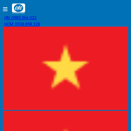
HN: 0983.366.022
HCM: 0938.898.328