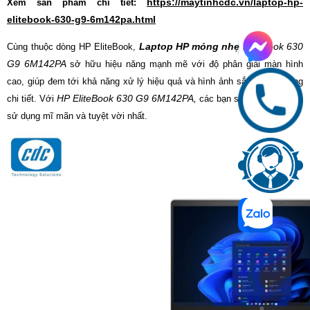
https://maytinhcdc.vn/laptop-hp-
Xem sản phẩm chi tiết:
elitebook-630-g9-6m142pa.html
Laptop HP mỏng nhẹ
EliteBook 630
Cùng thuộc dòng HP EliteBook,
G9 6M142PA
sở hữu hiệu năng mạnh mẽ với độ phân giải màn hình
cao, giúp đem tới khả năng xử lý hiệu quả và hình ảnh sắc nét tới từng
HP
EliteBook 630 G9 6M142PA,
chi tiết. Với
các bạn sẽ có trải nghiệm
sử dụng mĩ mãn và tuyệt vời nhất.