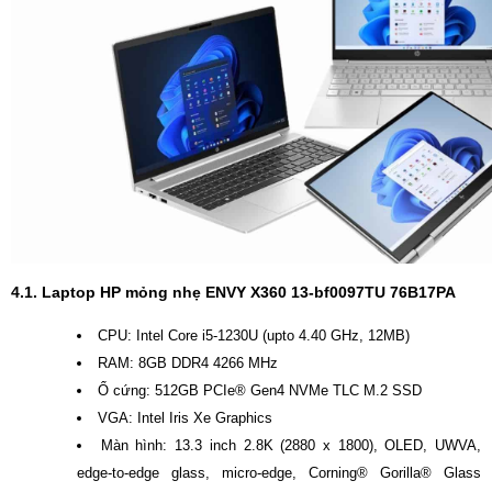
4.1. Laptop HP mỏng nhẹ ENVY X360 13-bf0097TU 76B17PA
CPU: Intel Core i5-1230U (upto 4.40 GHz, 12MB)
RAM: 8GB DDR4 4266 MHz
Ổ cứng: 512GB PCIe® Gen4 NVMe TLC M.2 SSD
VGA: Intel Iris Xe Graphics
Màn hình: 13.3 inch 2.8K (2880 x 1800), OLED, UWVA,
edge-to-edge glass, micro-edge, Corning® Gorilla® Glass