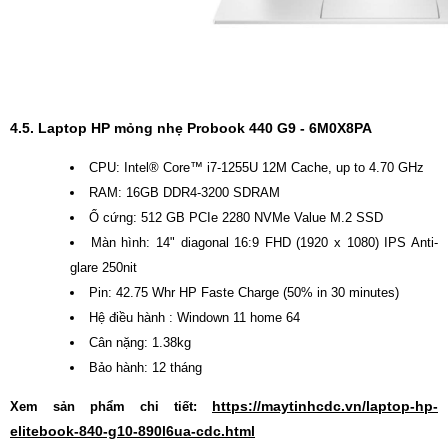
4.5. Laptop HP mỏng nhẹ Probook 440 G9 - 6M0X8PA
CPU: Intel® Core™ i7-1255U 12M Cache, up to 4.70 GHz
RAM: 16GB DDR4-3200 SDRAM
Ổ cứng: 512 GB PCIe 2280 NVMe Value M.2 SSD
Màn hình: 14" diagonal 16:9 FHD (1920 x 1080) IPS Anti-
glare 250nit
Pin: 42.75 Whr HP Faste Charge (50% in 30 minutes)
Hệ điều hành : Windown 11 home 64
Cân nặng: 1.38kg
Bảo hành: 12 tháng
https://maytinhcdc.vn/laptop-hp-
Xem sản phẩm chi tiết:
elitebook-840-g10-890l6ua-cdc.html