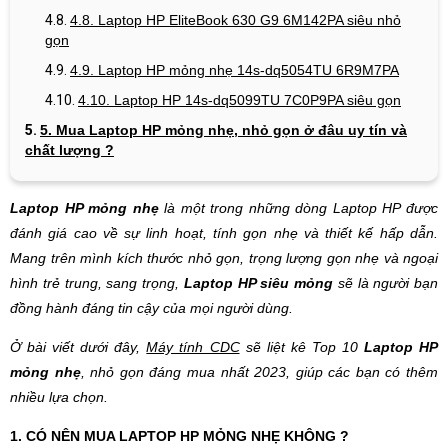
4.8. Laptop HP EliteBook 630 G9 6M142PA siêu nhỏ
gọn
4.9. Laptop HP
mỏng nhẹ
14s-dq5054TU 6R9M7PA
4.10. Laptop HP 14s-dq5099TU 7C0P9PA siêu gọn
5. Mua Laptop HP mỏng nhẹ, nhỏ gọn ở đâu uy tín và
chất lượng ?
Laptop HP mỏng nhẹ
là một trong những dòng Laptop HP được
đánh giá cao về sự linh hoạt, tính gọn nhẹ và thiết kế hấp dẫn.
Mang trên mình kích thước nhỏ gọn, trọng lượng gọn nhẹ và ngoại
hình trẻ trung, sang trọng,
Laptop HP siêu mỏng
sẽ là người bạn
đồng hành đáng tin cậy của mọi người dùng.
Ở bài viết dưới đây,
Máy tính CDC
sẽ liệt kê Top 10
Laptop HP
mỏng nhẹ
, nhỏ gọn đáng mua nhất 2023, giúp các bạn có thêm
nhiều lựa chọn.
1. CÓ NÊN MUA LAPTOP HP MỎNG NHẸ KHÔNG ?