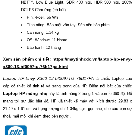
NBT™, Low Blue Light, SDR 400 nits, HDR 500 nits, 100%
DCI-P3 Cảm ứng (có bút)
Pin: 4-cell, 66 Wh
Tính năng: Bảo mật vân tay, Đèn nền bàn phím
Cân nặng: 1.34 kg
OS: Windows 11 Home
Bảo hành: 12 tháng
Xem sản phẩm chi tiết:
https://maytinhcdc.vn/laptop-hp-envy-
x360-13-bf0097tu-76b17pa.html
Laptop HP Envy X360 13-bf0097TU 76B17PA
là chiếc Laptop cao
cấp có thiết kế tinh tế và sang trọng của HP. Điểm nổi bật của chiếc
Laptop HP mỏng nhẹ
này là tính năng 2-trong-1 và bản lề 360 độ. Để
mang tới sự đặc biệt đó, HP đã thiết kế máy với kích thước 29.83 x
21.49 x 1.61 cm và trọng lượng chỉ 1.34kg cực gọn nhẹ, cho các bạn sự
thoải mái mỗi khi đem theo bên người.