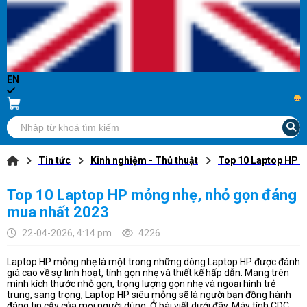
EN
...
Tin tức
Kinh nghiệm - Thủ thuật
Top 10 Laptop HP m
Top 10 Laptop HP mỏng nhẹ, nhỏ gọn đáng
mua nhất 2023
22-04-2026, 4:14 pm
4226
Laptop HP mỏng nhẹ là một trong những dòng Laptop HP được đánh
giá cao về sự linh hoạt, tính gọn nhẹ và thiết kế hấp dẫn. Mang trên
mình kích thước nhỏ gọn, trọng lượng gọn nhẹ và ngoại hình trẻ
trung, sang trọng, Laptop HP siêu mỏng sẽ là người bạn đồng hành
đáng tin cậy của mọi người dùng. Ở bài viết dưới đây, Máy tính CDC