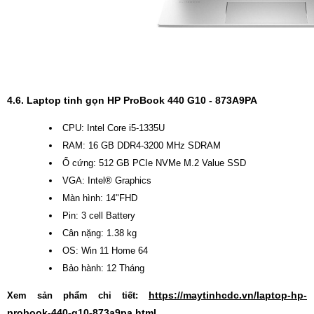
4.6. Laptop tinh gọn HP ProBook 440 G10 - 873A9PA
CPU: Intel Core i5-1335U
RAM: 16 GB DDR4-3200 MHz SDRAM
Ổ cứng: 512 GB PCIe NVMe M.2 Value SSD
VGA: Intel® Graphics
Màn hình: 14"FHD
Pin: 3 cell Battery
Cân nặng: 1.38 kg
OS: Win 11 Home 64
Bảo hành: 12 Tháng
https://maytinhcdc.vn/laptop-hp-
Xem sản phẩm chi tiết:
probook-440-g10-873a9pa.html