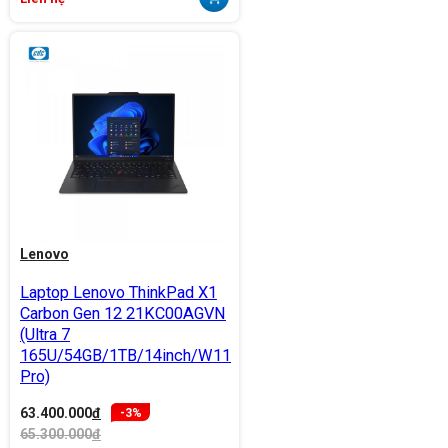
Lenovo
Laptop Lenovo ThinkPad X1
Carbon Gen 12 21KC00AGVN
(Ultra 7
165U/54GB/1TB/14inch/W11
Pro)
63.400.000
đ
-3%
65.300.000
đ