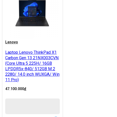
Lenovo
Laptop Lenovo ThinkPad X1
Carbon Gen 13 21NX003CVN
(Core Ultra 5 225H/ 16GB
LPDDR5x-840/ 512GB M.2
2280/ 14.0 inch WUXGA/ Win
11 Pro)
47.100.000
đ