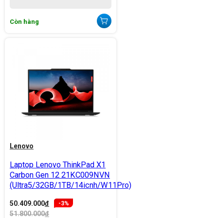
Còn hàng
Lenovo
Laptop Lenovo ThinkPad X1
Carbon Gen 12 21KC009NVN
(Ultra5/32GB/1TB/14icnh/W11Pro)
50.409.000
đ
-3%
51.800.000
đ