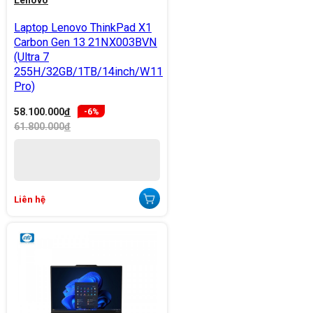
Lenovo
Laptop Lenovo ThinkPad X1
Carbon Gen 13 21NX003BVN
(Ultra 7
255H/32GB/1TB/14inch/W11
Pro)
58.100.000
đ
-6%
61.800.000
đ
Liên hệ