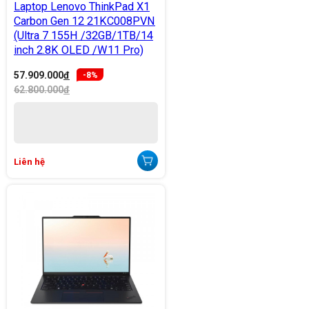
Laptop Lenovo ThinkPad X1
Carbon Gen 12 21KC008PVN
(Ultra 7 155H /32GB/1TB/14
inch 2.8K OLED /W11 Pro)
57.909.000
đ
-8%
62.800.000
đ
Liên hệ