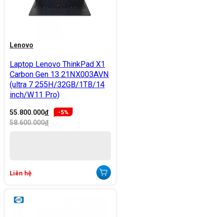
Lenovo
Laptop Lenovo ThinkPad X1
Carbon Gen 13 21NX003AVN
(ultra 7 255H/32GB/1TB/14
inch/W11 Pro)
55.800.000
đ
-5%
58.600.000
đ
Liên hệ