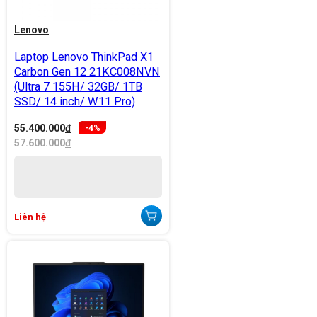
Lenovo
Laptop Lenovo ThinkPad X1
Carbon Gen 12 21KC008NVN
(Ultra 7 155H/ 32GB/ 1TB
SSD/ 14 inch/ W11 Pro)
55.400.000
đ
-4%
57.600.000
đ
Liên hệ