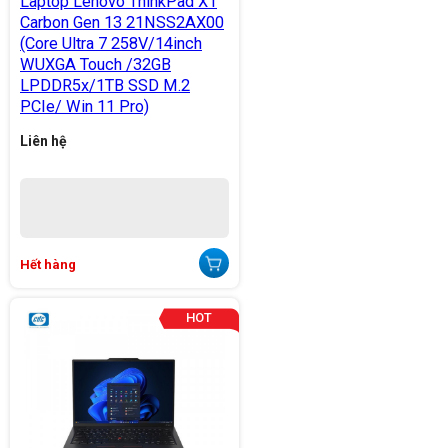
Laptop Lenovo ThinkPad X1
Carbon Gen 13 21NSS2AX00
(Core Ultra 7 258V/14inch
WUXGA Touch /32GB
LPDDR5x/1TB SSD M.2
PCIe/ Win 11 Pro)
Liên hệ
Hết hàng