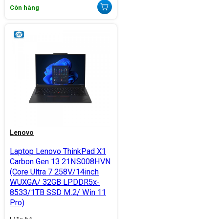
Còn hàng
Lenovo
Laptop Lenovo ThinkPad X1
Carbon Gen 13 21NS008HVN
(Core Ultra 7 258V/14inch
WUXGA/ 32GB LPDDR5x-
8533/1TB SSD M.2/ Win 11
Pro)