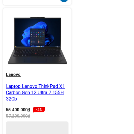
Lenovo
Laptop Lenovo ThinkPad X1
Carbon Gen 12 Ultra 7 155H
32Gb
55.400.000
đ
-4%
57.200.000
đ