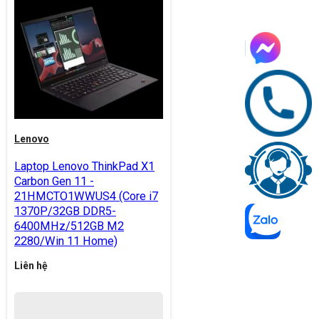
Lenovo
Laptop Lenovo ThinkPad X1
Carbon Gen 11 -
21HMCTO1WWUS4 (Core i7
1370P/32GB DDR5-
6400MHz/512GB M2
2280/Win 11 Home)
Liên hệ