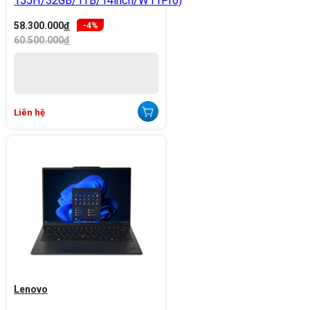
155H/32GB/1TB/14inch/W11Pro)
58.300.000
đ
-4%
60.500.000
đ
Liên hệ
Lenovo