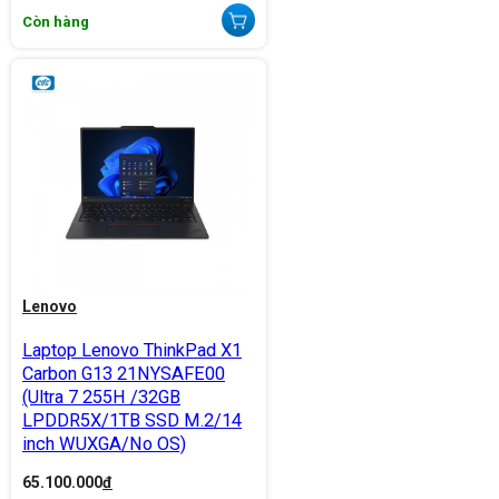
Còn hàng
Lenovo
Laptop Lenovo ThinkPad X1
Carbon G13 21NYSAFE00
(Ultra 7 255H /32GB
LPDDR5X/1TB SSD M.2/14
inch WUXGA/No OS)
65.100.000
đ