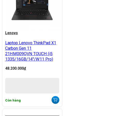
Lenovo
Laptop Lenovo ThinkPad X1
Carbon Gen 11
21HM009QVN TOUCH (i5
1335/16GB/14''/W11 Pro)
48.200.000
đ
Còn hàng