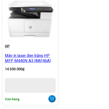
HP
Máy in laser đen trắng HP
MFP M440N A3 (8AF46A)
14.500.000
đ
Còn hàng