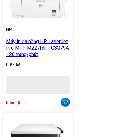
HP
Máy in đa năng HP LaserJet
Pro MFP M227fdn - G3Q79A
- 28 trang/phút
Liên hệ
Liên hệ