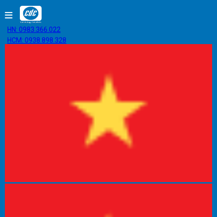
HN: 0983.366.022
HCM: 0938.898.328