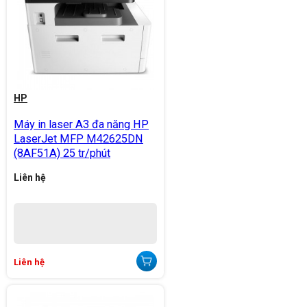
HP
Máy in laser A3 đa năng HP
LaserJet MFP M42625DN
(8AF51A) 25 tr/phút
Liên hệ
Liên hệ