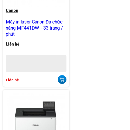
Canon
Máy in laser Canon Đa chức
năng MF441DW - 33 trang /
phút
Liên hệ
Liên hệ