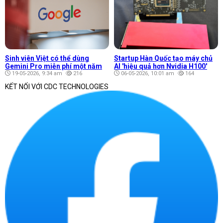
Sinh viên Việt có thể dùng
Startup Hàn Quốc tạo máy chủ
Gemini Pro miễn phí một năm
AI 'hiệu quả hơn Nvidia H100'
19-05-2026, 9:34 am
216
06-05-2026, 10:01 am
164
KẾT NỐI VỚI CDC TECHNOLOGIES