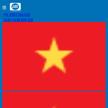
HN: 0983.366.022
HCM: 0938.898.328