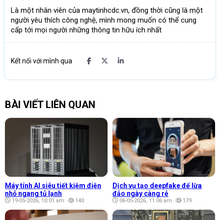
Là một nhân viên của maytinhcdc.vn, đồng thời cũng là một
người yêu thích công nghệ, mình mong muốn có thể cung
cấp tới mọi người những thông tin hữu ích nhất
Kết nối với mình qua
BÀI VIẾT LIÊN QUAN
Máy tính AI siêu tiết kiệm điện
Dịch vụ tạo deepfake để lừa
nhỏ ngang tủ lạnh
đảo ngày càng rẻ
19-05-2026, 10:01 am
140
06-05-2026, 11:06 am
179