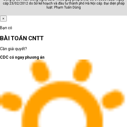
cấp 23/02/2012 do Sở kế hoạch và đầu tư thành phố Hà Nội cấp. Đại diện pháp
luật: Phạm Tuấn Dũng
×
Bạn có
BÀI TOÁN CNTT
Cần giải quyết?
CDC có ngay phương án