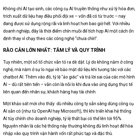
Không chỉ AI tạo sinh, các công cụ AI truyền thống như xử lý hóa đơn,
trích xuất dữ liệu hay điều phối đội xe – vốn đã có từ trước – nay
đang được sử dụng rộng rãi và linh hoạt hơn bao giờ hết. Với nhiều
doanh nghiệp, đây là thời điểm chín muồi để tích hợp AI một cách ổn
định thay vì chạy theo các công nghệ “chưa chín”.
RÀO CẢN LỚN NHẤT: TÂM LÝ VÀ QUY TRÌNH
Tuy nhiên, một số tổ chức vẫn tỏ ra dè dặt. Lý do không nằm ở công
nghệ, mà nằm ở sự lo ngại về bảo mật dữ liệu khi tương tác với các
chatbot AI. Thêm vào đó, tỷ lệ "ảo giác" và trả lời sai của các mô hình
AI – dù rất tiên tiến – vẫn còn là nỗi lo khi đưa vào ứng dụng thực tế
liên quan đến nhân sự, khách hàng hay tài chính.
Một khảo sát mới cho thấy: dù nhiều công ty sẵn sàng dùng công cụ
AI sẵn có (như từ OpenAI hay Microsoft), thì khi triển khai hệ thống
AI tùy chỉnh cho doanh nghiệp, tỷ lệ thất bại có thể lên tới 95%.
Nguyên nhân là các hệ thống này thường không đủ linh hoạt để hòa
nhập vào quy trình vận hành vốn rất phức tạp và đặc thù.