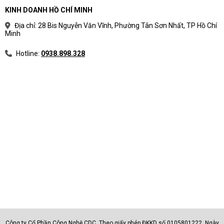
KINH DOANH HỒ CHÍ MINH
Địa chỉ: 28 Bis Nguyễn Văn Vĩnh, Phường Tân Sơn Nhất, TP Hồ Chí
Minh
Hotline:
0938.898.328
Công ty Cổ Phần Công Nghệ CDC. Theo giấy phép ĐKKD số 0105801222. Ngày