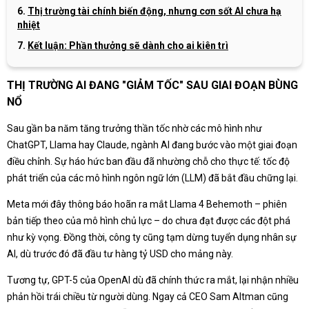
Thị trường tài chính biến động, nhưng cơn sốt AI chưa hạ
nhiệt
Kết luận: Phần thưởng sẽ dành cho ai kiên trì
THỊ TRƯỜNG AI ĐANG "GIẢM TỐC" SAU GIAI ĐOẠN BÙNG
NỔ
Sau gần ba năm tăng trưởng thần tốc nhờ các mô hình như
ChatGPT, Llama hay Claude, ngành AI đang bước vào một giai đoạn
điều chỉnh. Sự háo hức ban đầu đã nhường chỗ cho thực tế: tốc độ
phát triển của các mô hình ngôn ngữ lớn (LLM) đã bắt đầu chững lại.
Meta mới đây thông báo hoãn ra mắt Llama 4 Behemoth – phiên
bản tiếp theo của mô hình chủ lực – do chưa đạt được các đột phá
như kỳ vọng. Đồng thời, công ty cũng tạm dừng tuyển dụng nhân sự
AI, dù trước đó đã đầu tư hàng tỷ USD cho mảng này.
Tương tự, GPT-5 của OpenAI dù đã chính thức ra mắt, lại nhận nhiều
phản hồi trái chiều từ người dùng. Ngay cả CEO Sam Altman cũng