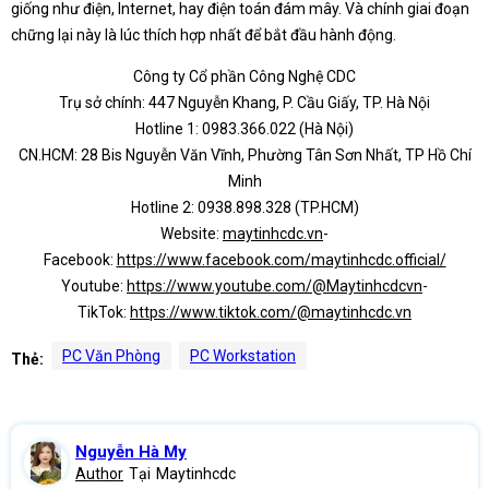
giống như điện, Internet, hay điện toán đám mây. Và chính giai đoạn
chững lại này là lúc thích hợp nhất để bắt đầu hành động.
Công ty Cổ phần Công Nghệ CDC
Trụ sở chính: 447 Nguyễn Khang, P. Cầu Giấy, TP. Hà Nội
Hotline 1: 0983.366.022 (Hà Nội)
CN.HCM: 28 Bis Nguyễn Văn Vĩnh, Phường Tân Sơn Nhất, TP Hồ Chí
Minh
Hotline 2: 0938.898.328 (TP.HCM)
Website:
maytinhcdc.vn
-
Facebook:
https://www.facebook.com/maytinhcdc.official/
Youtube:
https://www.youtube.com/@Maytinhcdcvn
-
TikTok:
https://www.tiktok.com/@maytinhcdc.vn
PC Văn Phòng
PC Workstation
Thẻ:
Nguyễn Hà My
Author
Tại
Maytinhcdc