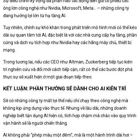
Sự điều chỉnh kỳ vọng đã phần nào tác động đến giá cổ phiếu các
ông lớn công nghệ như Nvidia, Microsoft, Meta... – những công ty
đang hưởng lợi lớn từ hạ tầng AI.
Tuy nhiên, chính sự khó khăn trong phát triển mô hình mới có thể kéo
dài sự quan tâm tới AI, đặc biệt là với các nhà cung cấp hạ tầng, phần
cứng và dịch vụ tích hợp như Nvidia hay các hãng máy chủ, thiết bị
mạng.
Trong tương lai, nếu các CEO như Altman, Zuckerberg tiếp tục kiên
trì nghiên cứu và đổi mới cách tiếp cận, rất có thể các bước đột phá
thực sự sẽ xuất hiện ở một giai đoạn tiếp theo.
KẾT LUẬN: PHẦN THƯỞNG SẼ DÀNH CHO AI KIÊN TRÌ
Sẽ có những công ty mất lợi thế nếu chỉ chạy theo công nghệ mà
không kịp ứng dụng vào thực tế. Nhưng về lâu dài, những doanh
nghiệp biết tận dụng AI hiện có, tích hợp chậm mà chắc vào quy trình
vận hành sẽ là người chiến thắng.
AI không phải “phép màu một đêm”, mà là một hành trình dài hơi –