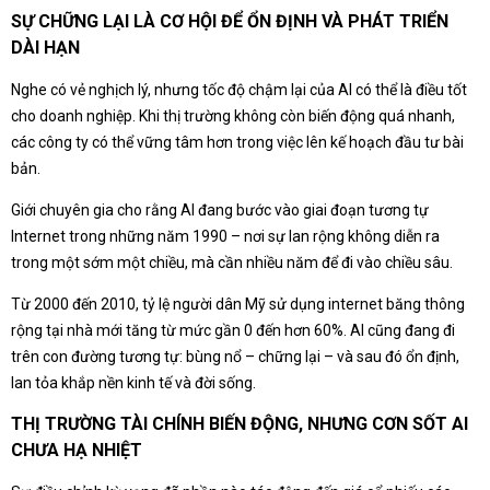
SỰ CHỮNG LẠI LÀ CƠ HỘI ĐỂ ỔN ĐỊNH VÀ PHÁT TRIỂN
DÀI HẠN
Nghe có vẻ nghịch lý, nhưng tốc độ chậm lại của AI có thể là điều tốt
cho doanh nghiệp. Khi thị trường không còn biến động quá nhanh,
các công ty có thể vững tâm hơn trong việc lên kế hoạch đầu tư bài
bản.
Giới chuyên gia cho rằng AI đang bước vào giai đoạn tương tự
Internet trong những năm 1990 – nơi sự lan rộng không diễn ra
trong một sớm một chiều, mà cần nhiều năm để đi vào chiều sâu.
Từ 2000 đến 2010, tỷ lệ người dân Mỹ sử dụng internet băng thông
rộng tại nhà mới tăng từ mức gần 0 đến hơn 60%. AI cũng đang đi
trên con đường tương tự: bùng nổ – chững lại – và sau đó ổn định,
lan tỏa khắp nền kinh tế và đời sống.
THỊ TRƯỜNG TÀI CHÍNH BIẾN ĐỘNG, NHƯNG CƠN SỐT AI
CHƯA HẠ NHIỆT