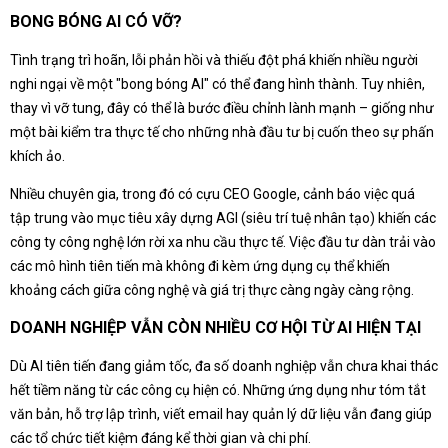
BONG BÓNG AI CÓ VỠ?
Tình trạng trì hoãn, lỗi phản hồi và thiếu đột phá khiến nhiều người
nghi ngại về một "bong bóng AI" có thể đang hình thành. Tuy nhiên,
thay vì vỡ tung, đây có thể là bước điều chỉnh lành mạnh – giống như
một bài kiểm tra thực tế cho những nhà đầu tư bị cuốn theo sự phấn
khích ảo.
Nhiều chuyên gia, trong đó có cựu CEO Google, cảnh báo việc quá
tập trung vào mục tiêu xây dựng AGI (siêu trí tuệ nhân tạo) khiến các
công ty công nghệ lớn rời xa nhu cầu thực tế. Việc đầu tư dàn trải vào
các mô hình tiên tiến mà không đi kèm ứng dụng cụ thể khiến
khoảng cách giữa công nghệ và giá trị thực càng ngày càng rộng.
DOANH NGHIỆP VẪN CÒN NHIỀU CƠ HỘI TỪ AI HIỆN TẠI
Dù AI tiên tiến đang giảm tốc, đa số doanh nghiệp vẫn chưa khai thác
hết tiềm năng từ các công cụ hiện có. Những ứng dụng như tóm tắt
văn bản, hỗ trợ lập trình, viết email hay quản lý dữ liệu vẫn đang giúp
các tổ chức tiết kiệm đáng kể thời gian và chi phí.