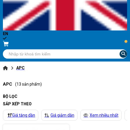
EN
...
APC
APC
(13 sản phẩm)
BỘ LỌC
SẮP XẾP THEO
Giá tăng dần
Giá giảm dần
Xem nhiều nhất