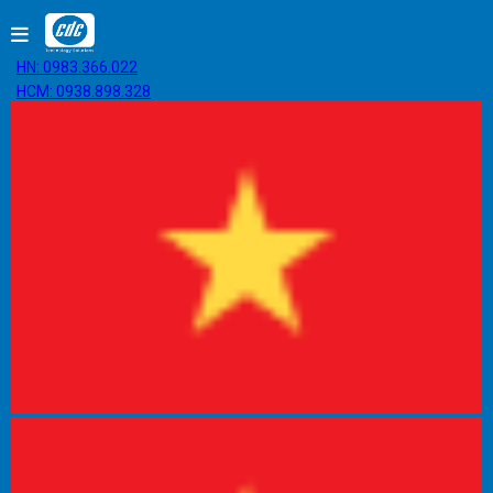
HN: 0983.366.022
HCM: 0938.898.328