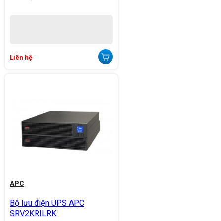
Liên hệ
APC
Bộ lưu điện UPS APC
SRV2KRILRK