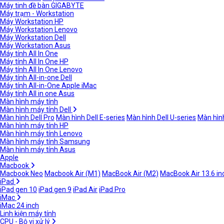
Máy tinh đề bàn GIGABYTE
Máy trạm - Workstation
Máy Workstation HP
Máy Workstation Lenovo
Máy Workstation Dell
Máy Workstation Asus
Máy tính All In One
Máy tính All In One HP
Máy tính All In One Lenovo
Máy tính All-in-one Dell
Máy tính All-in-One Apple iMac
Máy tính All in one Asus
Màn hình máy tính
Màn hình máy tính Dell
Màn hình Dell Pro
Màn hình Dell E-series
Màn hình Dell U-series
Màn hình
Màn hình máy tính HP
Màn hình máy tính Lenovo
Màn hình máy tính Samsung
Màn hình máy tính Asus
Apple
Macbook
Macbook Neo
Macbook Air (M1)
MacBook Air (M2)
MacBook Air 13.6 in
iPad
iPad gen 10
iPad gen 9
iPad Air
iPad Pro
iMac
iMac 24 inch
Linh kiện máy tính
CPU - Bộ vi xử lý