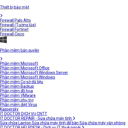
Thiết bị bảo mật
Firewall Palo Alto
Firewall (Tường lửa)
Firewall Fortinet
Firewall Cisco
Phần mềm bản quyền
Phần mềm Microsoft
Phần mềm Microsoft Office
Phần mềm Microsoft Windows Server
Phần mềm Microsoft Windows
Phần mềm Cơ sở dữ liệu
Phần mềm Backup
Phần mềm đồ họa
Phần mềm VMware
Phần mềm phụ trợ
Phần mềm diệt Virus
Kaspersky
IT DOCTOR DỊCH VỤ CNTT
IT DOCTOR REPAIR - Sửa chữa máy tính
Sửa chữa Laptop
Sửa chữa máy tính để bàn
Sửa chữa máy văn phòng
IT DOCTOR HELPDESK - Dịch vụ IT thuê ngoài