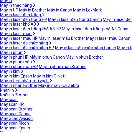
Máy in
Máy in theo hãng
Máy in HP
Máy in Brother
Máy in Canon
Máy in LexMark
Máy in laser đen trắng
Máy in laser đen trắng HP
Máy in laser đen trắng Canon
Máy in laser đe
Máy in laser khổ A3
Máy in laser đen trắng khổ A3 HP
Máy in laser đen trắng khổ A3 Canon
Máy in laser màu
Máy in laser màu HP
Máy in laser màu Brother
Máy in laser màu Canon
Máy in laser đa chức năng
Máy in laser đa chức năng HP
Máy in laser đa chức năng Canon
Máy in 
Máy in phun
Máy in phun HP
Máy in phun Canon
Máy in phun Brother
Máy in phun màu
Máy in phun màu HP
Máy in phun màu Brother
Máy in kim
Máy in kim Epson
Máy in kim Olivetti
Máy in tem nhãn, mã vạch
Máy in nhãn Brother
Máy in mã vạch Zebra
Nhãn in
Nhãn in Brother
Máy scan
Máy scan HP
Máy scan Brother
Máy scan Canon
Máy Scan Avision
Máy scan Ricoh
Máy scan Epson