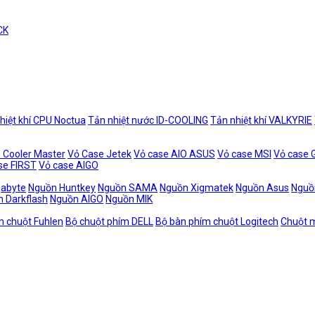
CK
hiệt khí CPU Noctua
Tản nhiệt nước ID-COOLING
Tản nhiệt khí VALKYRIE
 Cooler Master
Vỏ Case Jetek
Vỏ case AIO ASUS
Vỏ case MSI
Vỏ case
se FIRST
Vỏ case AIGO
gabyte
Nguồn Huntkey
Nguồn SAMA
Nguồn Xigmatek
Nguồn Asus
Nguồ
 Darkflash
Nguồn AIGO
Nguồn MIK
m chuột Fuhlen
Bộ chuột phím DELL
Bộ bàn phím chuột Logitech
Chuột m