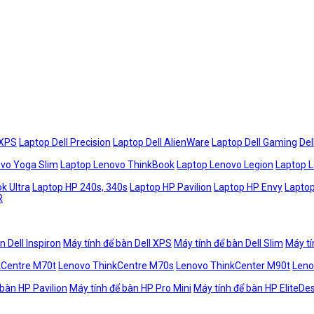
 XPS
Laptop Dell Precision
Laptop Dell AlienWare
Laptop Dell Gaming
Del
vo Yoga Slim
Laptop Lenovo ThinkBook
Laptop Lenovo Legion
Laptop 
k Ultra
Laptop HP 240s, 340s
Laptop HP Pavilion
Laptop HP Envy
Laptop
R
n Dell Inspiron
Máy tính để bàn Dell XPS
Máy tính để bàn Dell Slim
Máy tí
kCentre M70t
Lenovo ThinkCentre M70s
Lenovo ThinkCenter M90t
Leno
 bàn HP Pavilion
Máy tính để bàn HP Pro Mini
Máy tính để bàn HP EliteDe