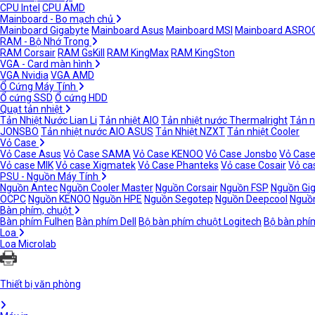
CPU Intel
CPU AMD
Mainboard - Bo mạch chủ
Mainboard Gigabyte
Mainboard Asus
Mainboard MSI
Mainboard ASRO
RAM - Bộ Nhớ Trong
RAM Corsair
RAM GsKill
RAM KingMax
RAM KingSton
VGA - Card màn hình
VGA Nvidia
VGA AMD
Ổ Cứng Máy Tính
Ổ cứng SSD
Ổ cứng HDD
Quạt tản nhiệt
Tản Nhiệt Nước Lian Li
Tản nhiệt AIO
Tản nhiệt nước Thermalright
Tản n
JONSBO
Tản nhiệt nước AIO ASUS
Tản Nhiệt NZXT
Tản nhiệt Cooler
Vỏ Case
Vỏ Case Asus
Vỏ Case SAMA
Vỏ Case KENOO
Vỏ Case Jonsbo
Vỏ Case
Vỏ case MIK
Vỏ case Xigmatek
Vỏ Case Phanteks
Vỏ case Cosair
Vỏ ca
PSU - Nguồn Máy Tính
Nguồn Antec
Nguồn Cooler Master
Nguồn Corsair
Nguồn FSP
Nguồn Gi
OCPC
Nguồn KENOO
Nguồn HPE
Nguồn Segotep
Nguồn Deepcool
Nguồn
Bàn phím, chuột
Bàn phím Fulhen
Bàn phím Dell
Bộ bàn phím chuột Logitech
Bộ bàn phí
Loa
Loa Microlab
Thiết bị văn phòng