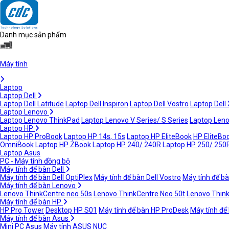
Danh mục sản phẩm
Máy tính
Laptop
Laptop Dell
Laptop Dell Latitude
Laptop Dell Inspiron
Laptop Dell Vostro
Laptop Dell
Laptop Lenovo
Laptop Lenovo ThinkPad
Laptop Lenovo V Series/ S Series
Laptop Leno
Laptop HP
Laptop HP ProBook
Laptop HP 14s, 15s
Laptop HP EliteBook
HP EliteBoo
OmniBook
Laptop HP ZBook
Laptop HP 240/ 240R
Laptop HP 250/ 250
Laptop Asus
PC - Máy tính đồng bộ
Máy tính để bàn Dell
Máy tính để bàn Dell OptiPlex
Máy tính để bàn Dell Vostro
Máy tính để bà
Máy tính để bàn Lenovo
Lenovo ThinkCentre neo 50s
Lenovo ThinkCentre Neo 50t
Lenovo Thin
Máy tính để bàn HP
HP Pro Tower
Desktop HP S01
Máy tính để bàn HP ProDesk
Máy tính để
Máy tính để bàn Asus
Mini PC Asus
Máy tính ASUS NUC