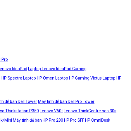
l Pro
Lenovo IdeaPad
Laptop Lenovo IdeaPad Gaming
 HP Spectre
Laptop HP Omen
Laptop HP Gaming Victus
Laptop HP
nh để bàn Dell Tower
Máy tinh để bàn Dell Pro Tower
vo Thinkstation P350
Lenovo V50t
Lenovo ThinkCentre neo 30s
sk/Mini
Máy tính để bàn HP Pro 280
HP Pro SFF
HP OmniDesk