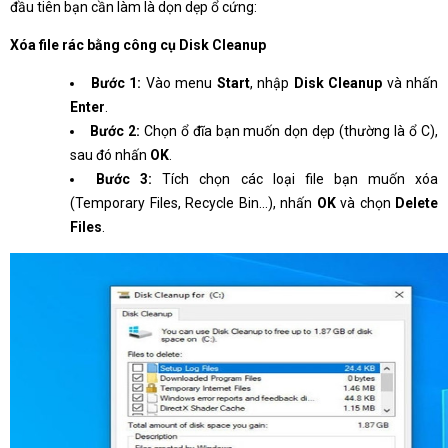
đầu tiên bạn cần làm là dọn dẹp ổ cứng:
Xóa file rác bằng công cụ Disk Cleanup
Bước 1:
Vào menu
Start
, nhập
Disk Cleanup
và nhấn
Enter
.
Bước 2:
Chọn ổ đĩa bạn muốn dọn dẹp (thường là ổ C),
sau đó nhấn
OK
.
Bước 3:
Tích chọn các loại file bạn muốn xóa
(Temporary Files, Recycle Bin…), nhấn
OK
và chọn
Delete
Files
.