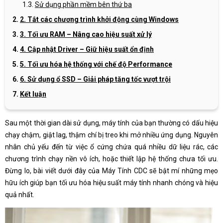
Sử dụng phần mềm bên thứ ba
2. Tắt các chương trình khởi động cùng Windows
3. Tối ưu RAM – Nâng cao hiệu suất xử lý
4. Cập nhật Driver – Giữ hiệu suất ổn định
5. Tối ưu hóa hệ thống với chế độ Performance
6. Sử dụng ổ SSD – Giải pháp tăng tốc vượt trội
Kết luận
Sau một thời gian dài sử dụng, máy tính của bạn thường có dấu hiệu
chạy chậm, giật lag, thậm chí bị treo khi mở nhiều ứng dụng. Nguyên
nhân chủ yếu đến từ việc ổ cứng chứa quá nhiều dữ liệu rác, các
chương trình chạy nền vô ích, hoặc thiết lập hệ thống chưa tối ưu.
Đừng lo, bài viết dưới đây của Máy Tính CDC sẽ bật mí những mẹo
hữu ích giúp bạn tối ưu hóa hiệu suất máy tính nhanh chóng và hiệu
quả nhất.