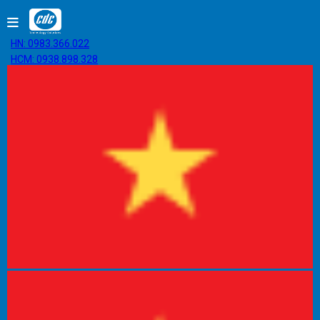
HN: 0983.366.022
HCM: 0938.898.328