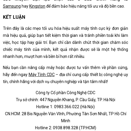
Samsung
hay
Kingston
để đảm bảo hiệu năng tối ưu và độ bền cao.
KẾT LUẬN
Trên đây là các mẹo tối ưu hóa hiệu suất máy tính cực kỳ đơn giản
mà hiệu quả, giúp bạn tiết kiệm thời gian và tránh phiền toái khi làm
việc, học tập hay giải trí. Bạn chỉ cần dành chút thời gian chăm sóc
chiếc máy tính của mình, kết quả nhận được sẽ là một hệ thống
nhanh hơn, mượt hơn và bền bỉ hơn rất nhiều.
Nếu bạn cần nâng cấp máy hoặc được tư vấn thêm về phần cứng,
hãy đến ngay
Máy Tính CDC
– địa chỉ cung cấp thiết bị công nghệ uy
tín, chính hãng với dịch vụ chuyên nghiệp và tận tâm nhất!
Công ty Cổ phần Công Nghệ CDC
Trụ sở chính: 447 Nguyễn Khang, P. Cầu Giấy, TP. Hà Nội
Hotline 1: 0983.366.022 (Hà Nội)
CN.HCM: 28 Bis Nguyễn Văn Vĩnh, Phường Tân Sơn Nhất, TP Hồ Chí
Minh
Hotline 2: 0938.898.328 (TP.HCM)