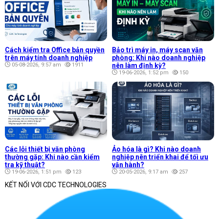
Cách kiểm tra Office bản quyền
Bảo trì máy in, máy scan văn
trên máy tính doanh nghiệp
phòng: Khi nào doanh nghiệp
05-08-2026, 9:57 am
1911
nên làm định kỳ?
19-06-2026, 1:52 pm
150
Các lỗi thiết bị văn phòng
Ảo hóa là gì? Khi nào doanh
thường gặp: Khi nào cần kiểm
nghiệp nên triển khai để tối ưu
tra kỹ thuật?
vận hành?
19-06-2026, 1:51 pm
123
20-05-2026, 9:17 am
257
KẾT NỐI VỚI CDC TECHNOLOGIES