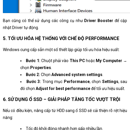
Bạn cũng có thể sử dụng các công cụ như
Driver Booster
để cập
nhật Driver tự động.
5. TỐI ƯU HÓA HỆ THỐNG VỚI CHẾ ĐỘ PERFORMANCE
Windows cung cấp sẵn một số thiết lập giúp tối ưu hóa hiệu suất:
Bước 1:
Chuột phải vào
This PC
hoặc
My Computer
→
chọn
Properties
.
Bước 2:
Chọn
Advanced system settings
.
Bước 3:
Trong mục
Performance
, chọn
Settings
, sau
đó chọn
Adjust for best performance
để tối ưu hiệu suất.
6. SỬ DỤNG Ổ SSD – GIẢI PHÁP TĂNG TỐC VƯỢT TRỘI
Nếu có điều kiện, nâng cấp từ HDD sang ổ SSD sẽ cải thiện rõ rệt hiệu
năng:
Tốc độ khởi động nhanh hơn gấp nhiều lần.