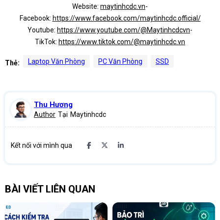
Website:
maytinhcdc.vn
-
Facebook:
https://www.facebook.com/maytinhcdc.official/
Youtube:
https://www.youtube.com/@Maytinhcdcvn
-
TikTok:
https://www.tiktok.com/@maytinhcdc.vn
Laptop Văn Phòng
PC Văn Phòng
SSD
Thẻ:
Thu Hương
Author
Tại
Maytinhcdc
Kết nối với mình qua
BÀI VIẾT LIÊN QUAN