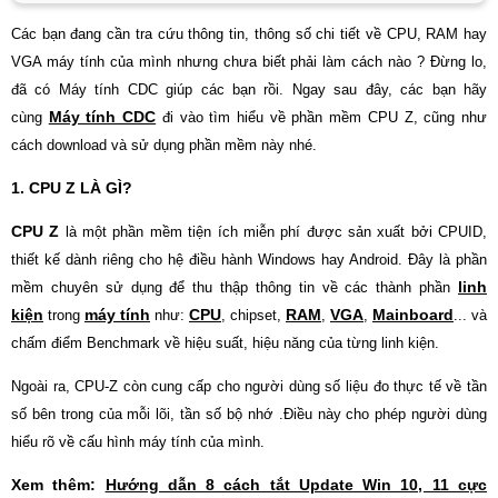
Các bạn đang cần tra cứu thông tin, thông số chi tiết về CPU, RAM hay
VGA máy tính của mình nhưng chưa biết phải làm cách nào ? Đừng lo,
đã có Máy tính CDC giúp các bạn rồi. Ngay sau đây, các bạn hãy
Máy tính CDC
cùng
đi vào tìm hiểu về phần mềm CPU Z, cũng như
cách download và sử dụng phần mềm này nhé.
1. CPU Z LÀ GÌ?
CPU Z
là một phần mềm tiện ích miễn phí được sản xuất bởi CPUID,
thiết kế dành riêng cho hệ điều hành Windows hay Android. Đây là phần
linh
mềm chuyên sử dụng để thu thập thông tin về các thành phần
kiện
máy tính
CPU
RAM
VGA
Mainboard
trong
như:
, chipset,
,
,
... và
chấm điểm Benchmark về hiệu suất, hiệu năng của từng linh kiện.
Ngoài ra, CPU-Z còn cung cấp cho người dùng số liệu đo thực tế về tần
số bên trong của mỗi lõi, tần số bộ nhớ .Điều này cho phép người dùng
hiểu rõ về cấu hình máy tính của mình.
Xem thêm:
Hướng dẫn 8 cách tắt Update Win 10, 11 cực