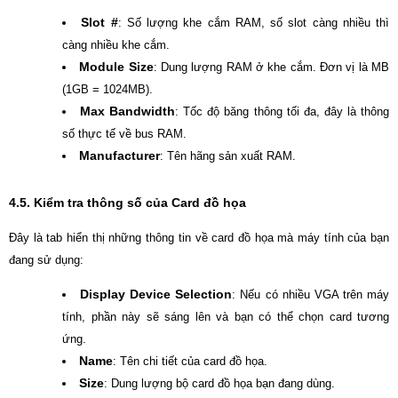
Slot #
: Số lượng khe cắm RAM, số slot càng nhiều thì
càng nhiều khe cắm.
Module Size
: Dung lượng RAM ở khe cắm. Đơn vị là MB
(1GB = 1024MB).
Max Bandwidth
: Tốc độ băng thông tối đa, đây là thông
số thực tế về bus RAM.
Manufacturer
: Tên hãng sản xuất RAM.
4.5. Kiểm tra thông số của Card đồ họa
Đây là tab hiển thị những thông tin về card đồ họa mà máy tính của bạn
đang sử dụng:
Display Device Selection
: Nếu có nhiều VGA trên máy
tính, phần này sẽ sáng lên và bạn có thể chọn card tương
ứng.
Name
: Tên chi tiết của card đồ họa.
Size
: Dung lượng bộ card đồ họa bạn đang dùng.