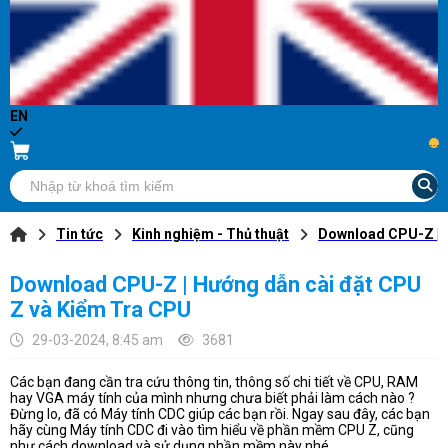
EN
...
Tin tức
Kinh nghiệm - Thủ thuật
Download CPU-Z | 
Download CPU-Z | Hướng dẫn cài đặt CPU
Z và Kiểm Tra CPU
29-03-2024, 8:45 am
3681
Các bạn đang cần tra cứu thông tin, thông số chi tiết về CPU, RAM
hay VGA máy tính của mình nhưng chưa biết phải làm cách nào ?
Đừng lo, đã có Máy tính CDC giúp các bạn rồi. Ngay sau đây, các bạn
hãy cùng Máy tính CDC đi vào tìm hiểu về phần mềm CPU Z, cũng
như cách download và sử dụng phần mềm này nhé.