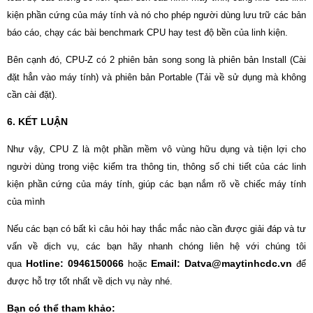
kiện phần cứng của máy tính và nó cho phép người dùng lưu trữ các bản
báo cáo, chạy các bài benchmark CPU hay test độ bền của linh kiện.
Bên cạnh đó, CPU-Z có 2 phiên bản song song là phiên bản Install (Cài
đặt hẳn vào máy tính) và phiên bản Portable (Tải về sử dụng mà không
cần cài đặt).
6. KẾT LUẬN
Như vậy, CPU Z là một phần mềm vô vùng hữu dụng và tiện lợi cho
người dùng trong việc kiểm tra thông tin, thông số chi tiết của các linh
kiện phần cứng của máy tính, giúp các bạn nắm rõ về chiếc máy tính
của mình
Nếu các bạn có bất kì câu hỏi hay thắc mắc nào cần được giải đáp và tư
vấn về dịch vụ, các bạn hãy nhanh chóng liên hệ với chúng tôi
Hotline: 0946150066
Email: Datva@maytinhcdc.vn
qua
hoặc
để
được hỗ trợ tốt nhất về dịch vụ này nhé.
Bạn có thể tham khảo: