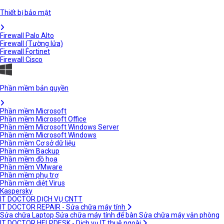
Thiết bị bảo mật
Firewall Palo Alto
Firewall (Tường lửa)
Firewall Fortinet
Firewall Cisco
Phần mềm bản quyền
Phần mềm Microsoft
Phần mềm Microsoft Office
Phần mềm Microsoft Windows Server
Phần mềm Microsoft Windows
Phần mềm Cơ sở dữ liệu
Phần mềm Backup
Phần mềm đồ họa
Phần mềm VMware
Phần mềm phụ trợ
Phần mềm diệt Virus
Kaspersky
IT DOCTOR DỊCH VỤ CNTT
IT DOCTOR REPAIR - Sửa chữa máy tính
Sửa chữa Laptop
Sửa chữa máy tính để bàn
Sửa chữa máy văn phòng
IT DOCTOR HELPDESK - Dịch vụ IT thuê ngoài