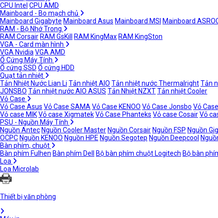
CPU Intel
CPU AMD
Mainboard - Bo mạch chủ
Mainboard Gigabyte
Mainboard Asus
Mainboard MSI
Mainboard ASRO
RAM - Bộ Nhớ Trong
RAM Corsair
RAM GsKill
RAM KingMax
RAM KingSton
VGA - Card màn hình
VGA Nvidia
VGA AMD
Ổ Cứng Máy Tính
Ổ cứng SSD
Ổ cứng HDD
Quạt tản nhiệt
Tản Nhiệt Nước Lian Li
Tản nhiệt AIO
Tản nhiệt nước Thermalright
Tản n
JONSBO
Tản nhiệt nước AIO ASUS
Tản Nhiệt NZXT
Tản nhiệt Cooler
Vỏ Case
Vỏ Case Asus
Vỏ Case SAMA
Vỏ Case KENOO
Vỏ Case Jonsbo
Vỏ Case
Vỏ case MIK
Vỏ case Xigmatek
Vỏ Case Phanteks
Vỏ case Cosair
Vỏ ca
PSU - Nguồn Máy Tính
Nguồn Antec
Nguồn Cooler Master
Nguồn Corsair
Nguồn FSP
Nguồn Gi
OCPC
Nguồn KENOO
Nguồn HPE
Nguồn Segotep
Nguồn Deepcool
Nguồn
Bàn phím, chuột
Bàn phím Fulhen
Bàn phím Dell
Bộ bàn phím chuột Logitech
Bộ bàn phí
Loa
Loa Microlab
Thiết bị văn phòng