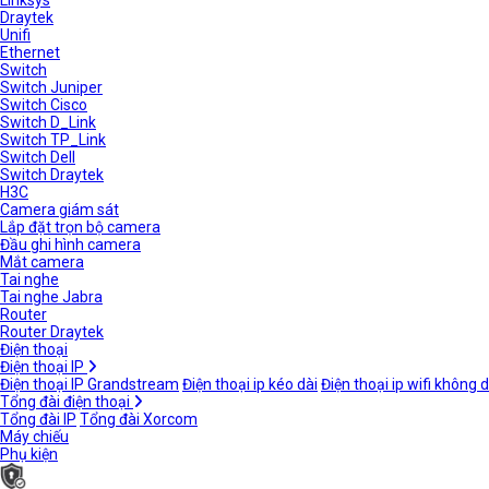
Linksys
Draytek
Unifi
Ethernet
Switch
Switch Juniper
Switch Cisco
Switch D_Link
Switch TP_Link
Switch Dell
Switch Draytek
H3C
Camera giám sát
Lắp đặt trọn bộ camera
Đầu ghi hình camera
Mắt camera
Tai nghe
Tai nghe Jabra
Router
Router Draytek
Điện thoại
Điện thoại IP
Điện thoại IP Grandstream
Điện thoại ip kéo dài
Điện thoại ip wifi không 
Tổng đài điện thoại
Tổng đài IP
Tổng đài Xorcom
Máy chiếu
Phụ kiện