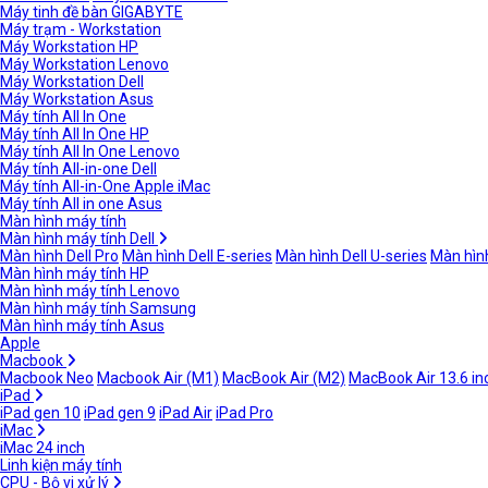
Máy tinh đề bàn GIGABYTE
Máy trạm - Workstation
Máy Workstation HP
Máy Workstation Lenovo
Máy Workstation Dell
Máy Workstation Asus
Máy tính All In One
Máy tính All In One HP
Máy tính All In One Lenovo
Máy tính All-in-one Dell
Máy tính All-in-One Apple iMac
Máy tính All in one Asus
Màn hình máy tính
Màn hình máy tính Dell
Màn hình Dell Pro
Màn hình Dell E-series
Màn hình Dell U-series
Màn hình
Màn hình máy tính HP
Màn hình máy tính Lenovo
Màn hình máy tính Samsung
Màn hình máy tính Asus
Apple
Macbook
Macbook Neo
Macbook Air (M1)
MacBook Air (M2)
MacBook Air 13.6 in
iPad
iPad gen 10
iPad gen 9
iPad Air
iPad Pro
iMac
iMac 24 inch
Linh kiện máy tính
CPU - Bộ vi xử lý