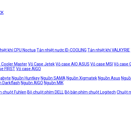
CK
hiệt khí CPU Noctua
Tản nhiệt nước ID-COOLING
Tản nhiệt khí VALKYRIE
 Cooler Master
Vỏ Case Jetek
Vỏ case AIO ASUS
Vỏ case MSI
Vỏ case
se FIRST
Vỏ case AIGO
gabyte
Nguồn Huntkey
Nguồn SAMA
Nguồn Xigmatek
Nguồn Asus
Nguồ
 Darkflash
Nguồn AIGO
Nguồn MIK
m chuột Fuhlen
Bộ chuột phím DELL
Bộ bàn phím chuột Logitech
Chuột m