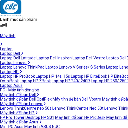
Danh mục sản phẩm
Máy tính
Laptop
Laptop Dell
Laptop Dell Latitude
Laptop Dell Inspiron
Laptop Dell Vostro
Laptop Dell
Laptop Lenovo
Laptop Lenovo ThinkPad
Laptop Lenovo V Series/ S Series
Laptop Leno
Laptop HP
Laptop HP ProBook
Laptop HP 14s, 15s
Laptop HP EliteBook
HP EliteBoo
OmniBook
Laptop HP ZBook
Laptop HP 240/ 240R
Laptop HP 250/ 250
Laptop Asus
PC - Máy tính đồng bộ
Máy tính để bàn Dell
Máy tính để bàn Dell OptiPlex
Máy tính để bàn Dell Vostro
Máy tính để bà
Máy tính để bàn Lenovo
Lenovo ThinkCentre neo 50s
Lenovo ThinkCentre Neo 50t
Lenovo Thin
Máy tính để bàn HP
HP Pro Tower
Desktop HP S01
Máy tính để bàn HP ProDesk
Máy tính để
Máy tính để bàn Asus
Mini PC Asus
Máy tính ASUS NUC