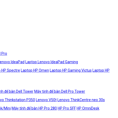
l Pro
Lenovo IdeaPad
Laptop Lenovo IdeaPad Gaming
 HP Spectre
Laptop HP Omen
Laptop HP Gaming Victus
Laptop HP
nh để bàn Dell Tower
Máy tinh để bàn Dell Pro Tower
vo Thinkstation P350
Lenovo V50t
Lenovo ThinkCentre neo 30s
sk/Mini
Máy tính để bàn HP Pro 280
HP Pro SFF
HP OmniDesk