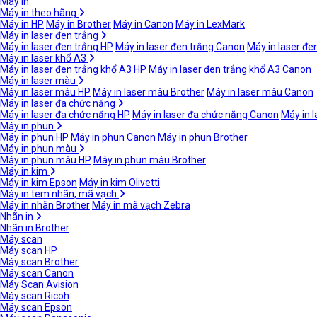
Máy in
Máy in theo hãng
Máy in HP
Máy in Brother
Máy in Canon
Máy in LexMark
Máy in laser đen trắng
Máy in laser đen trắng HP
Máy in laser đen trắng Canon
Máy in laser đe
Máy in laser khổ A3
Máy in laser đen trắng khổ A3 HP
Máy in laser đen trắng khổ A3 Canon
Máy in laser màu
Máy in laser màu HP
Máy in laser màu Brother
Máy in laser màu Canon
Máy in laser đa chức năng
Máy in laser đa chức năng HP
Máy in laser đa chức năng Canon
Máy in 
Máy in phun
Máy in phun HP
Máy in phun Canon
Máy in phun Brother
Máy in phun màu
Máy in phun màu HP
Máy in phun màu Brother
Máy in kim
Máy in kim Epson
Máy in kim Olivetti
Máy in tem nhãn, mã vạch
Máy in nhãn Brother
Máy in mã vạch Zebra
Nhãn in
Nhãn in Brother
Máy scan
Máy scan HP
Máy scan Brother
Máy scan Canon
Máy Scan Avision
Máy scan Ricoh
Máy scan Epson