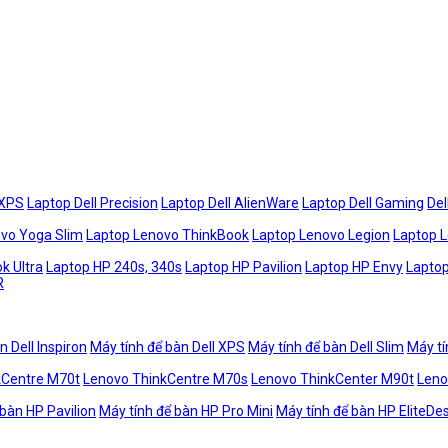
 XPS
Laptop Dell Precision
Laptop Dell AlienWare
Laptop Dell Gaming
Del
vo Yoga Slim
Laptop Lenovo ThinkBook
Laptop Lenovo Legion
Laptop 
k Ultra
Laptop HP 240s, 340s
Laptop HP Pavilion
Laptop HP Envy
Laptop
R
n Dell Inspiron
Máy tính để bàn Dell XPS
Máy tính để bàn Dell Slim
Máy tí
kCentre M70t
Lenovo ThinkCentre M70s
Lenovo ThinkCenter M90t
Leno
 bàn HP Pavilion
Máy tính để bàn HP Pro Mini
Máy tính để bàn HP EliteDe