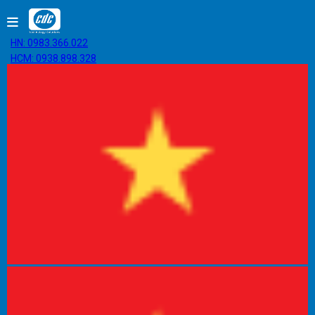
HN: 0983.366.022
HCM: 0938.898.328