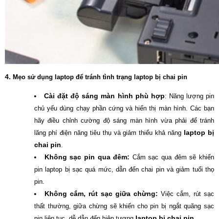
4.
Mẹo sử dụng laptop để tránh tình trạng laptop bị chai pin
Cài đặt độ sáng màn hình phù hợp
: Năng lượng pin
chủ yếu dùng chạy phần cứng và hiển thị màn hình. Các bạn
hãy điều chỉnh cường độ sáng màn hình vừa phải để tránh
laptop bị
lãng phí điện năng tiêu thụ và giảm thiểu khả năng
chai pin
.
Không sạc pin qua đêm:
Cắm sạc qua đêm sẽ khiến
pin laptop bị sạc quá mức, dẫn đến chai pin và giảm tuổi thọ
pin.
Không cắm, rút sạc giữa chừng:
Việc cắm, rút sạc
thất thường, giữa chừng sẽ khiến cho pin bị ngắt quãng sạc
laptop bị chai pin
pin liên tục, dễ dẫn đến hiện tượng
.