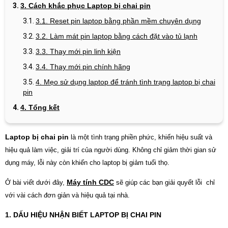
3. Cách khắc phục Laptop bị chai pin
3.1. Reset pin laptop bằng phần mềm chuyên dụng
3.2. Làm mát pin laptop bằng cách đặt vào tủ lạnh
3.3. Thay mới pin linh kiện
3.4. Thay mới pin chính hãng
4.
Mẹo sử dụng laptop để tránh tình trạng laptop bị chai
pin
4. Tổng kết
Laptop bị chai pin
là một tình trạng phiền phức, khiến hiệu suất và
hiệu quả làm việc, giải trí của người dùng. Không chỉ giảm thời gian sử
dụng máy, lỗi này còn khiến cho laptop bị giảm tuổi thọ.
Máy tính CDC
Ở bài viết dưới đây,
sẽ giúp các bạn giải quyết lỗi chỉ
với vài cách đơn giản và hiệu quả tại nhà.
1. DẤU HIỆU NHẬN BIẾT LAPTOP BỊ CHAI PIN