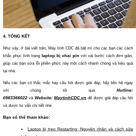
4. TỔNG KẾT
Như vậy, ở bài viết trên, Máy tính CDC đã bật mí cho các bạn các cách
laptop bị chai pin
khắc phục tình trạng
với vài bước cách đơn giản,
giúp các bạn sửa lỗi phiền phức này một cách nhanh chóng và hiệu quả
tại nhà.
Nếu các bạn có thắc mắc hay câu hỏi được giải đáp, hãy liên hệ ngay
Hotline:
với chúng tôi qua
0983366022
Website:
MaytinhCDC.vn
và
để được giải đáp câu hỏi
và được tư vấn chi tiết nhé.
Bạn có thể tham khảo:
Laptop bị treo Restarting: Nguyên nhân và cách sửa