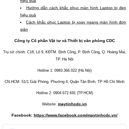
hiệu quả
Hướng dẫn cách khắc phục màn hình Laptop bị đen
hiệu quả
Cách khắc phục Laptop bị xoay ngang màn hình đơn
giản
Công ty Cổ phần Vật tư và Thiết bị văn phòng CDC
Trụ sở chính: C18, Lô 9, KĐTM. Định Công, P. Định Công, Q. Hoàng Mai,
TP. Hà Nội
Hotline 1: 0983.366.022 (Hà Nội)
CN.HCM: 51/1 Giải Phóng, Phường 4, Quận Tân Bình, TP Hồ Chí Minh
Hotline 2: 0904.672.691 (TP.HCM)
maytinhcdc.vn
Website:
Facebook:
https://www.facebook.com/maytinhcdc.vn/