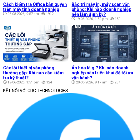
Cách kiểm tra Office bản quyền
Bảo trì máy in, máy scan văn
trên máy tính doanh nghiệp
phòng: Khi nào doanh nghiệp
05-08-2026, 9:57 am
1912
nên làm định kỳ?
19-06-2026, 1:52 pm
150
Các lỗi thiết bị văn phòng
Ảo hóa là gì? Khi nào doanh
thường gặp: Khi nào cần kiểm
nghiệp nên triển khai để tối ưu
tra kỹ thuật?
vận hành?
19-06-2026, 1:51 pm
124
20-05-2026, 9:17 am
257
KẾT NỐI VỚI CDC TECHNOLOGIES