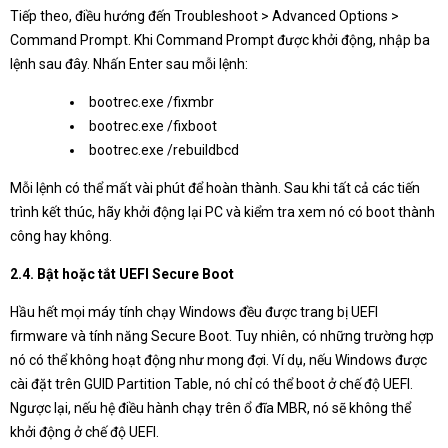
Tiếp theo, điều hướng đến Troubleshoot > Advanced Options >
Command Prompt. Khi Command Prompt được khởi động, nhập ba
lệnh sau đây. Nhấn Enter sau mỗi lệnh:
bootrec.exe /fixmbr
bootrec.exe /fixboot
bootrec.exe /rebuildbcd
Mỗi lệnh có thể mất vài phút để hoàn thành. Sau khi tất cả các tiến
trình kết thúc, hãy khởi động lại PC và kiểm tra xem nó có boot thành
công hay không.
2.4. Bật hoặc tắt UEFI Secure Boot
Hầu hết mọi máy tính chạy Windows đều được trang bị UEFI
firmware và tính năng Secure Boot. Tuy nhiên, có những trường hợp
nó có thể không hoạt động như mong đợi. Ví dụ, nếu Windows được
cài đặt trên GUID Partition Table, nó chỉ có thể boot ở chế độ UEFI.
Ngược lại, nếu hệ điều hành chạy trên ổ đĩa MBR, nó sẽ không thể
khởi động ở chế độ UEFI.