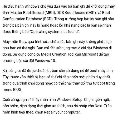
Hệ điều hành Windows chủ yếu dựa vào ba bản ghi để khởi động máy
tính: Master Boot Record (MBR), DOS Boot Record (DBR), và Boot
Configuration Database (BCD). Trong trường hợp bất kỳ bản ghi nào
trong ba bản ghi này bị hỏng hoặc lỗi, khả năng cao là bạn sẽ nhận
được thông báo "Operating system not found".
May mắn thay, quá trình sửa chữa các bản ghi này không phức tạp
như bạn có thể nghĩ. Bạn chỉ cần sử dụng một ổ cài đặt Windows di
động. Sử dụng công cụ Media Creation Tool của Microsoft để tạo
phương tiện cài đặt Windows 10.
Khi công cụ đã được chuẩn bị, bạn cần sử dụng nó để boot máy tính.
Tùy thuộc vào thiết bị, bạn có thể chỉ cần nhấn một phím duy nhất
trong quá trình khởi động hoặc có thể phải thay đổi thứ tự boot trong
menu BIOS.
Cuối cùng, bạn sẽ thấy màn hình Windows Setup. Chọn ngôn ngữ,
bàn phím, định dạng thời gian ưa thích, sau đó nhấp vào Next. Trên
màn hình tiếp theo, chọn Repair your computer.