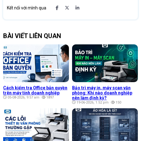
Kết nối với mình qua
BÀI VIẾT LIÊN QUAN
Cách kiểm tra Office bản quyền
Bảo trì máy in, máy scan văn
trên máy tính doanh nghiệp
phòng: Khi nào doanh nghiệp
05-08-2026, 9:57 am
1897
nên làm định kỳ?
19-06-2026, 1:52 pm
150