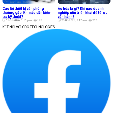
Các lỗi thiết bị văn phòng
Ảo hóa là gì? Khi nào doanh
thường gặp: Khi nào cần kiểm
nghiệp nên triển khai để tối ưu
tra kỹ thuật?
vận hành?
19-06-2026, 1:51 pm
123
20-05-2026, 9:17 am
257
KẾT NỐI VỚI CDC TECHNOLOGIES