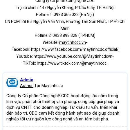
Công ty Cổ phần Công Nghệ CDC
Trụ sở chính: 447 Nguyễn Khang, P. Cầu Giấy, TP. Hà Nội
Hotline 1: 0983.366.022 (Hà Nội)
CN.HCM: 28 Bis Nguyễn Văn Vĩnh, Phường Tân Sơn Nhất, TP Hồ Chí
Minh
Hotline 2: 0938.898.328 (TP.HCM)
Website:
maytinhcdc.vn
-
Facebook:
https://www.facebook.com/maytinhcdc.official/
Youtube: https:
//www.youtube.com/@Maytinhcdcvn
-
TikTok:
https://www.tiktok.com/@maytinhcdc.
Admin
Author
Tại
Maytinhcdc
Công ty Cổ phần Công nghệ CDC hoạt động lâu năm trong
lĩnh vực phân phối thiết bị văn phòng, cung cấp giải pháp và
dịch vụ CNTT cho doanh nghiệp. Từ khâu tư vấn, triển khai
đến bảo trì, CDC cam kết đồng hành sát sao để giúp doanh
nghiệp tối ưu nguồn lực công nghệ và an tâm bứt phá.