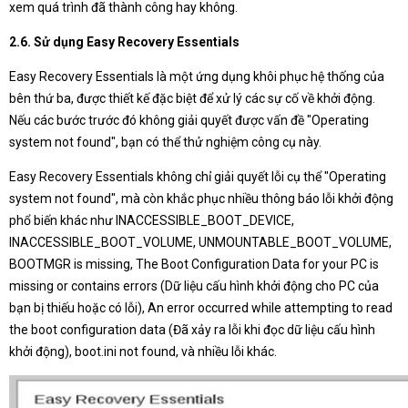
xem quá trình đã thành công hay không.
2.6. Sử dụng Easy Recovery Essentials
Easy Recovery Essentials là một ứng dụng khôi phục hệ thống của
bên thứ ba, được thiết kế đặc biệt để xử lý các sự cố về khởi động.
Nếu các bước trước đó không giải quyết được vấn đề "Operating
system not found", bạn có thể thử nghiệm công cụ này.
Easy Recovery Essentials không chỉ giải quyết lỗi cụ thể "Operating
system not found", mà còn khắc phục nhiều thông báo lỗi khởi động
phổ biến khác như INACCESSIBLE_BOOT_DEVICE,
INACCESSIBLE_BOOT_VOLUME, UNMOUNTABLE_BOOT_VOLUME,
BOOTMGR is missing, The Boot Configuration Data for your PC is
missing or contains errors (Dữ liệu cấu hình khởi động cho PC của
bạn bị thiếu hoặc có lỗi), An error occurred while attempting to read
the boot configuration data (Đã xảy ra lỗi khi đọc dữ liệu cấu hình
khởi động), boot.ini not found, và nhiều lỗi khác.