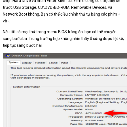
chọn Hard Drive và nhấn Enter. Kiểm tra xem ổ cứng có được liệt kê
trước USB Storage, CD\DVD\BD-ROM, Removable Devices, và
Network Boot không. Bạn có thể điều chỉnh thứ tự bằng các phím +
và -.
Nếu tất cả mọi thứ trong menu BIOS trông ổn, bạn có thể chuyển
sang bước ba. Trong trường hợp không nhìn thấy ổ cứng được liệt kê,
tiếp tục sang bước hai.