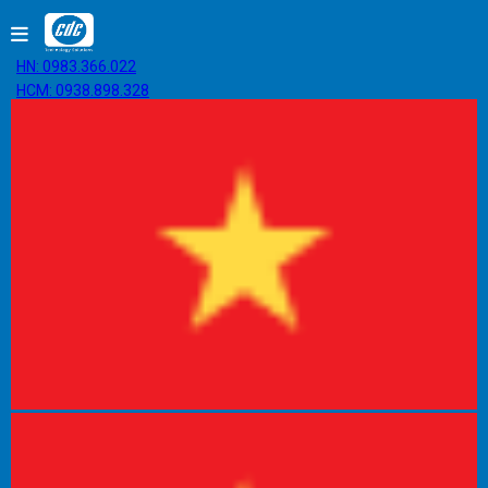
HN: 0983.366.022
HCM: 0938.898.328