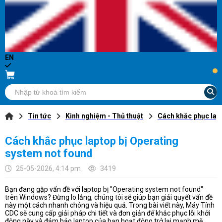
EN
...
Tin tức
Kinh nghiệm - Thủ thuật
Cách khắc phục lap
Cách khắc phục laptop bị Operating
system not found
25-05-2026, 4:14 pm
3419
Bạn đang gặp vấn đề với laptop bị "Operating system not found"
trên Windows? Đừng lo lắng, chúng tôi sẽ giúp bạn giải quyết vấn đề
này một cách nhanh chóng và hiệu quả. Trong bài viết này, Máy Tính
CDC sẽ cung cấp giải pháp chi tiết và đơn giản để khắc phục lỗi khởi
động này và đảm bảo laptop của bạn hoạt động trở lại mạnh mẽ.