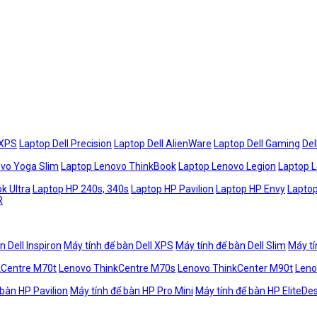
 XPS
Laptop Dell Precision
Laptop Dell AlienWare
Laptop Dell Gaming
Del
vo Yoga Slim
Laptop Lenovo ThinkBook
Laptop Lenovo Legion
Laptop 
k Ultra
Laptop HP 240s, 340s
Laptop HP Pavilion
Laptop HP Envy
Laptop
R
n Dell Inspiron
Máy tính để bàn Dell XPS
Máy tính để bàn Dell Slim
Máy tí
kCentre M70t
Lenovo ThinkCentre M70s
Lenovo ThinkCenter M90t
Leno
 bàn HP Pavilion
Máy tính để bàn HP Pro Mini
Máy tính để bàn HP EliteDe