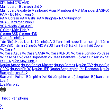
CPU Intel
CPU AMD
Mainboard - Bo mạch chủ
Mainboard Gigabyte
Mainboard Asus
Mainboard MSI
Mainboard ASRO
RAM - Bộ Nhớ Trong
RAM Corsair
RAM GsKill
RAM KingMax
RAM KingSton
VGA - Card màn hình
VGA Nvidia
VGA AMD
Ổ Cứng Máy Tính
Ổ cứng SSD
Ổ cứng HDD
Quạt tản nhiệt
Tản Nhiệt Nước Lian Li
Tản nhiệt AIO
Tản nhiệt nước Thermalright
Tản n
JONSBO
Tản nhiệt nước AIO ASUS
Tản Nhiệt NZXT
Tản nhiệt Cooler
Vỏ Case
Vỏ Case Asus
Vỏ Case SAMA
Vỏ Case KENOO
Vỏ Case Jonsbo
Vỏ Case
Vỏ case MIK
Vỏ case Xigmatek
Vỏ Case Phanteks
Vỏ case Cosair
Vỏ ca
PSU - Nguồn Máy Tính
Nguồn Antec
Nguồn Cooler Master
Nguồn Corsair
Nguồn FSP
Nguồn Gi
OCPC
Nguồn KENOO
Nguồn HPE
Nguồn Segotep
Nguồn Deepcool
Nguồn
Bàn phím, chuột
Bàn phím Fulhen
Bàn phím Dell
Bộ bàn phím chuột Logitech
Bộ bàn phí
Loa
Loa Microlab
Thiết bị văn phòng