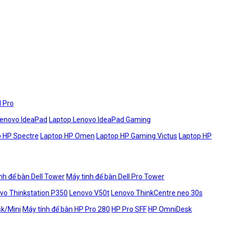
l Pro
Lenovo IdeaPad
Laptop Lenovo IdeaPad Gaming
 HP Spectre
Laptop HP Omen
Laptop HP Gaming Victus
Laptop HP
nh để bàn Dell Tower
Máy tinh để bàn Dell Pro Tower
vo Thinkstation P350
Lenovo V50t
Lenovo ThinkCentre neo 30s
sk/Mini
Máy tính để bàn HP Pro 280
HP Pro SFF
HP OmniDesk