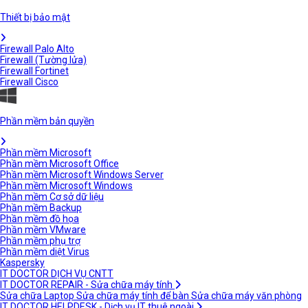
Thiết bị bảo mật
Firewall Palo Alto
Firewall (Tường lửa)
Firewall Fortinet
Firewall Cisco
Phần mềm bản quyền
Phần mềm Microsoft
Phần mềm Microsoft Office
Phần mềm Microsoft Windows Server
Phần mềm Microsoft Windows
Phần mềm Cơ sở dữ liệu
Phần mềm Backup
Phần mềm đồ họa
Phần mềm VMware
Phần mềm phụ trợ
Phần mềm diệt Virus
Kaspersky
IT DOCTOR DỊCH VỤ CNTT
IT DOCTOR REPAIR - Sửa chữa máy tính
Sửa chữa Laptop
Sửa chữa máy tính để bàn
Sửa chữa máy văn phòng
IT DOCTOR HELPDESK - Dịch vụ IT thuê ngoài