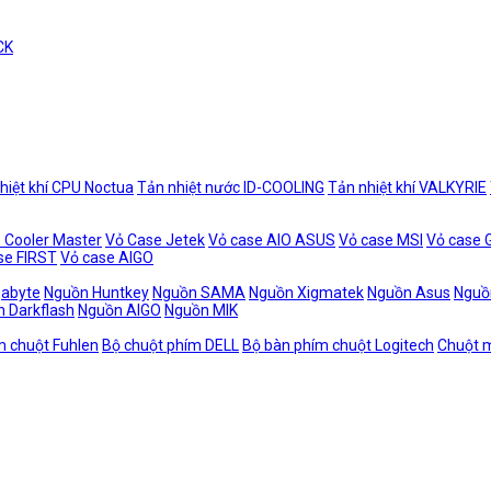
CK
hiệt khí CPU Noctua
Tản nhiệt nước ID-COOLING
Tản nhiệt khí VALKYRIE
 Cooler Master
Vỏ Case Jetek
Vỏ case AIO ASUS
Vỏ case MSI
Vỏ case
se FIRST
Vỏ case AIGO
gabyte
Nguồn Huntkey
Nguồn SAMA
Nguồn Xigmatek
Nguồn Asus
Nguồ
 Darkflash
Nguồn AIGO
Nguồn MIK
m chuột Fuhlen
Bộ chuột phím DELL
Bộ bàn phím chuột Logitech
Chuột m