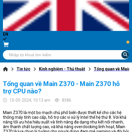
EN
...
Tin tức
Kinh nghiệm - Thủ thuật
Tổng quan về Main 
Tổng quan về Main Z370 - Main Z370 hỗ
trợ CPU nào?
10-05-2024, 10:13 am
8586
Main Z370 là một bo mạch chủ phổ biến được thiết kế cho các hệ
thống máy tính cao cấp, hỗ trợ các vi xử lý Intel thế hệ thứ 8. Với khả
năng tối ưu hóa hiệu suất và tính năng đa dạng như kết nối nhanh,
âm thanh chất lượng cao, và khả năng overclocking linh hoạt, Main
Z370 là lựa chọn lý tưởng cho người dùng đam mê gaming và đòi hỏi