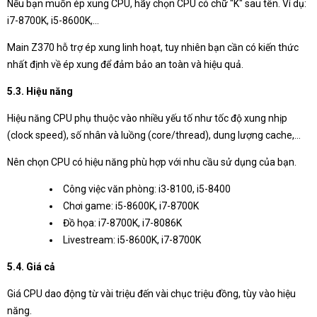
Nếu bạn muốn ép xung CPU, hãy chọn CPU có chữ "K" sau tên. Ví dụ:
i7-8700K, i5-8600K,...
Main Z370 hỗ trợ ép xung linh hoạt, tuy nhiên bạn cần có kiến thức
nhất định về ép xung để đảm bảo an toàn và hiệu quả.
5.3. Hiệu năng
Hiệu năng CPU phụ thuộc vào nhiều yếu tố như tốc độ xung nhịp
(clock speed), số nhân và luồng (core/thread), dung lượng cache,...
Nên chọn CPU có hiệu năng phù hợp với nhu cầu sử dụng của bạn.
Công việc văn phòng: i3-8100, i5-8400
Chơi game: i5-8600K, i7-8700K
Đồ họa: i7-8700K, i7-8086K
Livestream: i5-8600K, i7-8700K
5.4. Giá cả
Giá CPU dao động từ vài triệu đến vài chục triệu đồng, tùy vào hiệu
năng.