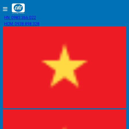
HN: 0983.366.022
HCM: 0938.898.328