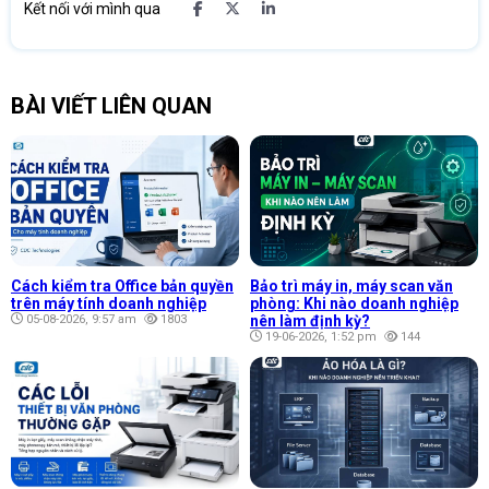
Kết nối với mình qua
BÀI VIẾT LIÊN QUAN
Cách kiểm tra Office bản quyền
Bảo trì máy in, máy scan văn
trên máy tính doanh nghiệp
phòng: Khi nào doanh nghiệp
05-08-2026, 9:57 am
1803
nên làm định kỳ?
19-06-2026, 1:52 pm
144