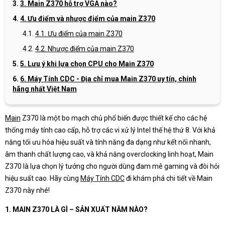
3. Main Z370 hỗ trợ VGA nào?
4. Ưu điểm và nhược điểm của main Z370
4.1. Ưu điểm của main Z370
4.2. Nhược điểm của main Z370
5. Lưu ý khi lựa chọn CPU cho Main Z370
6. Máy Tính CDC - Địa chỉ mua Main Z370 uy tín, chính
hãng nhất Việt Nam
Main
Z370 là một bo mạch chủ phổ biến được thiết kế cho các hệ
thống máy tính cao cấp, hỗ trợ các vi xử lý Intel thế hệ thứ 8. Với khả
năng tối ưu hóa hiệu suất và tính năng đa dạng như kết nối nhanh,
âm thanh chất lượng cao, và khả năng overclocking linh hoạt, Main
Z370 là lựa chọn lý tưởng cho người dùng đam mê gaming và đòi hỏi
hiệu suất cao. Hãy cùng
Máy Tính CDC
đi khám phá chi tiết về Main
Z370 này nhé!
1. MAIN Z370 LÀ GÌ – SẢN XUẤT NĂM NÀO?