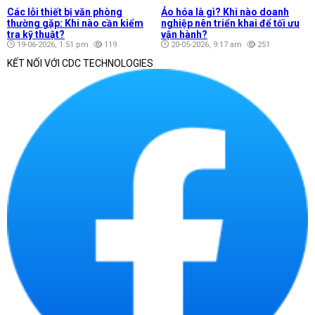
Các lỗi thiết bị văn phòng
Ảo hóa là gì? Khi nào doanh
thường gặp: Khi nào cần kiểm
nghiệp nên triển khai để tối ưu
tra kỹ thuật?
vận hành?
19-06-2026, 1:51 pm
119
20-05-2026, 9:17 am
251
KẾT NỐI VỚI CDC TECHNOLOGIES