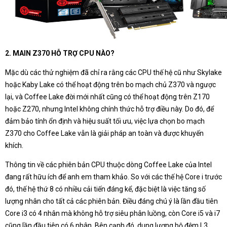
2. MAIN Z370 HỖ TRỢ CPU NÀO?
Mặc dù các thử nghiệm đã chỉ ra rằng các CPU thế hệ cũ như Skylake
hoặc Kaby Lake có thể hoạt động trên bo mạch chủ Z370 và ngược
lại, và Coffee Lake đời mới nhất cũng có thể hoạt động trên Z170
hoặc Z270, nhưng Intel không chính thức hỗ trợ điều này. Do đó, để
đảm bảo tính ổn định và hiệu suất tối ưu, việc lựa chọn bo mạch
Z370 cho Coffee Lake vẫn là giải pháp an toàn và được khuyến
khích.
Thông tin về các phiên bản CPU thuộc dòng Coffee Lake của Intel
đang rất hữu ích để anh em tham khảo. So với các thế hệ Core i trước
đó, thế hệ thứ 8 có nhiều cải tiến đáng kể, đặc biệt là việc tăng số
lượng nhân cho tất cả các phiên bản. Điều đáng chú ý là lần đầu tiên
Core i3 có 4 nhân mà không hỗ trợ siêu phân luồng, còn Core i5 và i7
cũng lần đầu tiên có 6 nhân. Bên cạnh đó, dung lượng bộ đệm L3