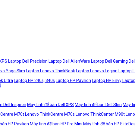
 XPS
Laptop Dell Precision
Laptop Dell AlienWare
Laptop Dell Gaming
Del
vo Yoga Slim
Laptop Lenovo ThinkBook
Laptop Lenovo Legion
Laptop 
k Ultra
Laptop HP 240s, 340s
Laptop HP Pavilion
Laptop HP Envy
Laptop
R
n Dell Inspiron
Máy tính để bàn Dell XPS
Máy tính để bàn Dell Slim
Máy tí
kCentre M70t
Lenovo ThinkCentre M70s
Lenovo ThinkCenter M90t
Leno
 bàn HP Pavilion
Máy tính để bàn HP Pro Mini
Máy tính để bàn HP EliteDe