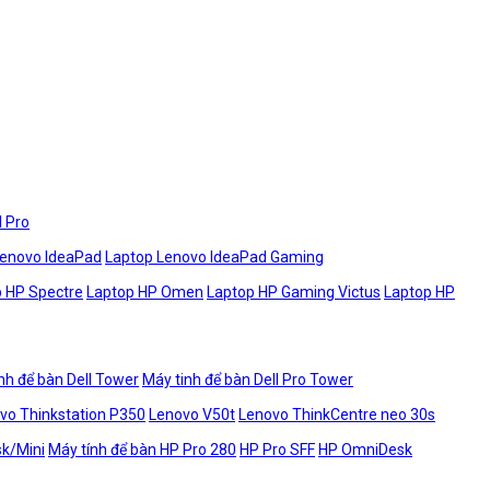
l Pro
Lenovo IdeaPad
Laptop Lenovo IdeaPad Gaming
 HP Spectre
Laptop HP Omen
Laptop HP Gaming Victus
Laptop HP
nh để bàn Dell Tower
Máy tinh để bàn Dell Pro Tower
vo Thinkstation P350
Lenovo V50t
Lenovo ThinkCentre neo 30s
sk/Mini
Máy tính để bàn HP Pro 280
HP Pro SFF
HP OmniDesk