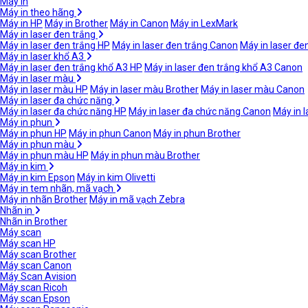
Máy in
Máy in theo hãng
Máy in HP
Máy in Brother
Máy in Canon
Máy in LexMark
Máy in laser đen trắng
Máy in laser đen trắng HP
Máy in laser đen trắng Canon
Máy in laser đe
Máy in laser khổ A3
Máy in laser đen trắng khổ A3 HP
Máy in laser đen trắng khổ A3 Canon
Máy in laser màu
Máy in laser màu HP
Máy in laser màu Brother
Máy in laser màu Canon
Máy in laser đa chức năng
Máy in laser đa chức năng HP
Máy in laser đa chức năng Canon
Máy in 
Máy in phun
Máy in phun HP
Máy in phun Canon
Máy in phun Brother
Máy in phun màu
Máy in phun màu HP
Máy in phun màu Brother
Máy in kim
Máy in kim Epson
Máy in kim Olivetti
Máy in tem nhãn, mã vạch
Máy in nhãn Brother
Máy in mã vạch Zebra
Nhãn in
Nhãn in Brother
Máy scan
Máy scan HP
Máy scan Brother
Máy scan Canon
Máy Scan Avision
Máy scan Ricoh
Máy scan Epson