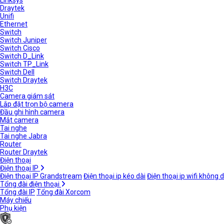
Linksys
Draytek
Unifi
Ethernet
Switch
Switch Juniper
Switch Cisco
Switch D_Link
Switch TP_Link
Switch Dell
Switch Draytek
H3C
Camera giám sát
Lắp đặt trọn bộ camera
Đầu ghi hình camera
Mắt camera
Tai nghe
Tai nghe Jabra
Router
Router Draytek
Điện thoại
Điện thoại IP
Điện thoại IP Grandstream
Điện thoại ip kéo dài
Điện thoại ip wifi không 
Tổng đài điện thoại
Tổng đài IP
Tổng đài Xorcom
Máy chiếu
Phụ kiện