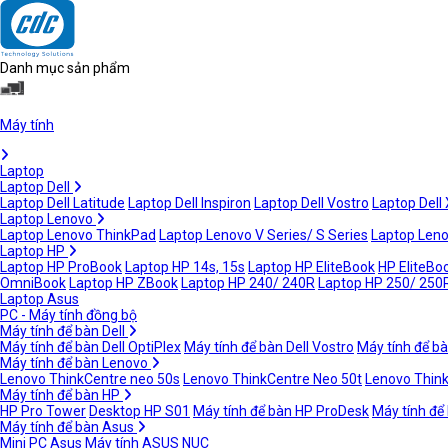
Danh mục sản phẩm
Máy tính
Laptop
Laptop Dell
Laptop Dell Latitude
Laptop Dell Inspiron
Laptop Dell Vostro
Laptop Dell
Laptop Lenovo
Laptop Lenovo ThinkPad
Laptop Lenovo V Series/ S Series
Laptop Leno
Laptop HP
Laptop HP ProBook
Laptop HP 14s, 15s
Laptop HP EliteBook
HP EliteBoo
OmniBook
Laptop HP ZBook
Laptop HP 240/ 240R
Laptop HP 250/ 250
Laptop Asus
PC - Máy tính đồng bộ
Máy tính để bàn Dell
Máy tính để bàn Dell OptiPlex
Máy tính để bàn Dell Vostro
Máy tính để bà
Máy tính để bàn Lenovo
Lenovo ThinkCentre neo 50s
Lenovo ThinkCentre Neo 50t
Lenovo Thin
Máy tính để bàn HP
HP Pro Tower
Desktop HP S01
Máy tính để bàn HP ProDesk
Máy tính để
Máy tính để bàn Asus
Mini PC Asus
Máy tính ASUS NUC