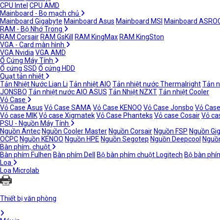
CPU Intel
CPU AMD
Mainboard - Bo mạch chủ
Mainboard Gigabyte
Mainboard Asus
Mainboard MSI
Mainboard ASRO
RAM - Bộ Nhớ Trong
RAM Corsair
RAM GsKill
RAM KingMax
RAM KingSton
VGA - Card màn hình
VGA Nvidia
VGA AMD
Ổ Cứng Máy Tính
Ổ cứng SSD
Ổ cứng HDD
Quạt tản nhiệt
Tản Nhiệt Nước Lian Li
Tản nhiệt AIO
Tản nhiệt nước Thermalright
Tản n
JONSBO
Tản nhiệt nước AIO ASUS
Tản Nhiệt NZXT
Tản nhiệt Cooler
Vỏ Case
Vỏ Case Asus
Vỏ Case SAMA
Vỏ Case KENOO
Vỏ Case Jonsbo
Vỏ Case
Vỏ case MIK
Vỏ case Xigmatek
Vỏ Case Phanteks
Vỏ case Cosair
Vỏ ca
PSU - Nguồn Máy Tính
Nguồn Antec
Nguồn Cooler Master
Nguồn Corsair
Nguồn FSP
Nguồn Gi
OCPC
Nguồn KENOO
Nguồn HPE
Nguồn Segotep
Nguồn Deepcool
Nguồn
Bàn phím, chuột
Bàn phím Fulhen
Bàn phím Dell
Bộ bàn phím chuột Logitech
Bộ bàn phí
Loa
Loa Microlab
Thiết bị văn phòng