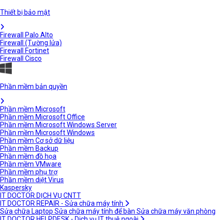
Thiết bị bảo mật
Firewall Palo Alto
Firewall (Tường lửa)
Firewall Fortinet
Firewall Cisco
Phần mềm bản quyền
Phần mềm Microsoft
Phần mềm Microsoft Office
Phần mềm Microsoft Windows Server
Phần mềm Microsoft Windows
Phần mềm Cơ sở dữ liệu
Phần mềm Backup
Phần mềm đồ họa
Phần mềm VMware
Phần mềm phụ trợ
Phần mềm diệt Virus
Kaspersky
IT DOCTOR DỊCH VỤ CNTT
IT DOCTOR REPAIR - Sửa chữa máy tính
Sửa chữa Laptop
Sửa chữa máy tính để bàn
Sửa chữa máy văn phòng
IT DOCTOR HELPDESK - Dịch vụ IT thuê ngoài