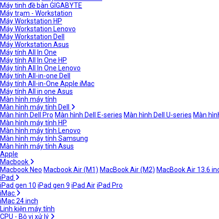
Máy tinh đề bàn GIGABYTE
Máy trạm - Workstation
Máy Workstation HP
Máy Workstation Lenovo
Máy Workstation Dell
Máy Workstation Asus
Máy tính All In One
Máy tính All In One HP
Máy tính All In One Lenovo
Máy tính All-in-one Dell
Máy tính All-in-One Apple iMac
Máy tính All in one Asus
Màn hình máy tính
Màn hình máy tính Dell
Màn hình Dell Pro
Màn hình Dell E-series
Màn hình Dell U-series
Màn hình
Màn hình máy tính HP
Màn hình máy tính Lenovo
Màn hình máy tính Samsung
Màn hình máy tính Asus
Apple
Macbook
Macbook Neo
Macbook Air (M1)
MacBook Air (M2)
MacBook Air 13.6 in
iPad
iPad gen 10
iPad gen 9
iPad Air
iPad Pro
iMac
iMac 24 inch
Linh kiện máy tính
CPU - Bộ vi xử lý