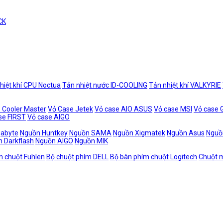
CK
hiệt khí CPU Noctua
Tản nhiệt nước ID-COOLING
Tản nhiệt khí VALKYRIE
 Cooler Master
Vỏ Case Jetek
Vỏ case AIO ASUS
Vỏ case MSI
Vỏ case
se FIRST
Vỏ case AIGO
gabyte
Nguồn Huntkey
Nguồn SAMA
Nguồn Xigmatek
Nguồn Asus
Nguồ
 Darkflash
Nguồn AIGO
Nguồn MIK
m chuột Fuhlen
Bộ chuột phím DELL
Bộ bàn phím chuột Logitech
Chuột m