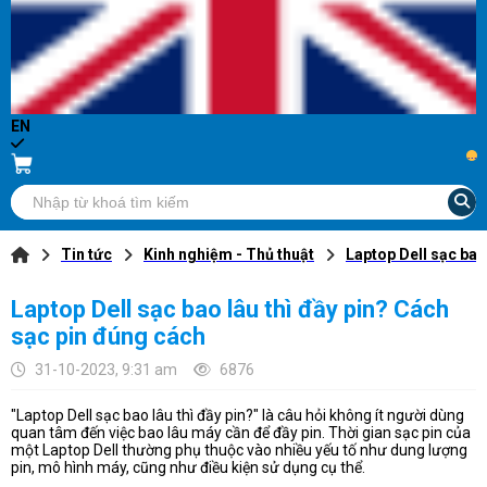
EN
...
Tin tức
Kinh nghiệm - Thủ thuật
Laptop Dell sạc bao
Laptop Dell sạc bao lâu thì đầy pin? Cách
sạc pin đúng cách
31-10-2023, 9:31 am
6876
"Laptop Dell sạc bao lâu thì đầy pin?" là câu hỏi không ít người dùng
quan tâm đến việc bao lâu máy cần để đầy pin. Thời gian sạc pin của
một Laptop Dell thường phụ thuộc vào nhiều yếu tố như dung lượng
pin, mô hình máy, cũng như điều kiện sử dụng cụ thể.