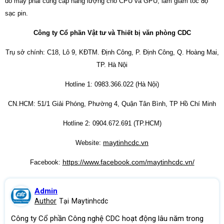
do máy phải cung cấp năng lượng cho CPU và GPU, làm giảm tốc độ
sạc pin.
Công ty Cổ phần Vật tư và Thiết bị văn phòng CDC
Trụ sở chính: C18, Lô 9, KĐTM. Định Công, P. Định Công, Q. Hoàng Mai,
TP. Hà Nội
Hotline 1: 0983.366.022 (Hà Nội)
CN.HCM: 51/1 Giải Phóng, Phường 4, Quận Tân Bình, TP Hồ Chí Minh
Hotline 2: 0904.672.691 (TP.HCM)
maytinhcdc.vn
Website:
https://www.facebook.com/maytinhcdc.vn/
Facebook:
Admin
Author
Tại
Maytinhcdc
Công ty Cổ phần Công nghệ CDC hoạt động lâu năm trong