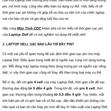
của một Laptop Dell thường phụ thuộc vào nhiều yếu tố như dung lượng
pin, mô hình máy, cũng như điều kiện sử dụng cụ thể. Việc hiểu rõ về
thời gian sạc pin không chỉ giúp tối ưu hóa sự tiện ích của chiếc laptop
mà còn bảo vệ pin và gia tăng tuổi thọ của nó.
Máy Tính CDC
Hãy cùng
khám phá và tìm hiểu về thời gian sạc pin
Laptop Dell
của
để có trải nghiệm sử dụng tốt nhất nhé!
1. LAPTOP DELL SẠC BAO LÂU THÌ ĐẦY PIN?
Có một vài yếu tố quan trọng để xác định thời gian sạc pin cho máy
Laptop Dell. Điều quan trọng nhất đó là nguồn sạc cùng với dung lượng
pin. Mỗi dòng máy laptop mang theo dung lượng pin và nguồn sạc riêng
biệt, vì vậy thời gian sạc cũng sẽ thay đổi theo từng loại máy cụ thể.
pin 4 cell
Để ví dụ, đối với
của máy Laptop Dell, thời gian cần để sạc
từ 3 đến 4 giờ
pin 6 cell
thường dao động
. Trong khi đó, với
, thời
từ 3,5 đến 4 giờ
gian sạc thường nằm trong khoảng
. Tuy nhiên, mỗi
linh kiện pin sẽ có giới hạn về số lần sạc, dần dần khiến pin không còn
hiệu quả và bạn sẽ cần thay pin mới để duy trì hiệu suất của Laptop Dell.