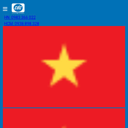
HN: 0983.366.022
HCM: 0938.898.328