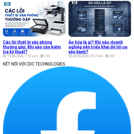
Các lỗi thiết bị văn phòng
Ảo hóa là gì? Khi nào doanh
thường gặp: Khi nào cần kiểm
nghiệp nên triển khai để tối ưu
tra kỹ thuật?
vận hành?
19-06-2026, 1:51 pm
123
20-05-2026, 9:17 am
257
KẾT NỐI VỚI CDC TECHNOLOGIES