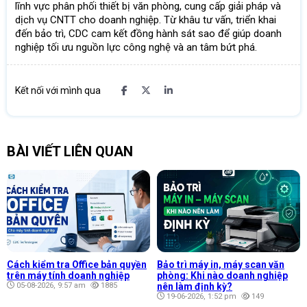
lĩnh vực phân phối thiết bị văn phòng, cung cấp giải pháp và
dịch vụ CNTT cho doanh nghiệp. Từ khâu tư vấn, triển khai
đến bảo trì, CDC cam kết đồng hành sát sao để giúp doanh
nghiệp tối ưu nguồn lực công nghệ và an tâm bứt phá.
Kết nối với mình qua
BÀI VIẾT LIÊN QUAN
Cách kiểm tra Office bản quyền
Bảo trì máy in, máy scan văn
trên máy tính doanh nghiệp
phòng: Khi nào doanh nghiệp
05-08-2026, 9:57 am
1885
nên làm định kỳ?
19-06-2026, 1:52 pm
149